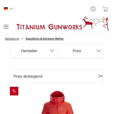
Zum Hauptinhalt springen
War
Bekleidung
Expedition & Extremes Wetter
Hersteller
Preis
RABATT
%