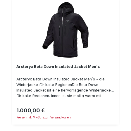
Arcteryx Beta Down Insulated Jacket Men´s
Arcteryx Beta Down Insulated Jacket Men´s - die
Winterjacke für kalte RegionenDie Beta Down
Insulated Jacket ist eine hervorragende Winterjacke
für kalte Regionen. Innen ist sie mollig warm mit
Daunen gefüttert, außen verfügt sie über eine Gore-
Tex Membran für maximalen Schutz vor dem Wetter,
1.000,00 €
Regulärer Preis:
Nässe und Wind. Die Beta Down Insulated Jacket ist
Preise inkl. MwSt. zzgl. Versandkosten
nicht ganz so warm und stark isoliert wie der Alpha-
Parka (der für polare Regionen und tiefen
Temperaturen gedacht ist), aber genau richtig für