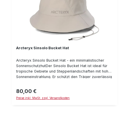
Materialkennzeichnung: 87% Wolle 13% Nylon
Arcteryx Sinsolo Bucket Hat
Arcteryx Sinsolo Bucket Hat - ein minimalistischer
SonnenschutzhutDer Sinsolo Bucket Hat ist ideal für
tropische Gebiete und Steppenlandschaften mit hoher
Sonneneinstrahlung. Er schützt den Träger zuverlässig
vor der Sonne ohne groß aufzufallen. Er ist klein, leicht
und läßt sich wunderbar in einer Ritze im Gepäck
80,00 €
Regulärer Preis:
verstauen.Das Gewebe ist elastisch, trocknet schnell
Preise inkl. MwSt. zzgl. Versandkosten
und ist unempfindlich. Wichtige Daten: Gewicht: 40 g
Trageriemen hochfunktionell Materialkennzeichnung:
100% Polyester