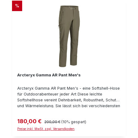
RABATT
%
Arcteryx Gamma AR Pant Men's
Arcteryx Gamma AR Pant Men's - eine Softshell-Hose
für Outdoorabenteuer jeder Art Diese leichte
Softshellhose vereint Dehnbarkeit, Robustheit, Schutz
und Wärmeleistung. Sie lässt sich bei verschiedensten
Outdooraktivitäten wie Klettern, Wandern und Jagen
vom Frühling bis zum Herbst tragen. Die Hose besteht
180,00 €
Verkaufspreis:
Regulärer Preis:
200,00 €
(10% gespart)
aus einem winddichten Material. Die Innenseite ist
gebürstet und bietet auf diese Weise besonderen
Preise inkl. MwSt. zzgl. Versandkosten
Wärmekomfort. Taschenausstattung der Gamma AR