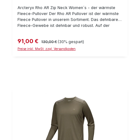
Arcteryx Rho AR Zip Neck Women´s - der wärmste
Fleece-Pullover Der Rho AR Pullover ist der wärmste
Fleece Pullover in unserem Sortiment. Das dehnbare
Fleece-Gewebe ist dehnbar und robust. Auf der
Innenseite ist es für maximalen Komfort und Isolation
aufgerauht. Durch den großen Reißverschluss läßt
91,00 €
Verkaufspreis:
Regulärer Preis:
130,00 €
(30% gespart)
sich die Isolation variieren je nach Aktivitätsgrad. Der
Rho AR kann sowohl als extrem warme Unterwäsche
Preise inkl. MwSt. zzgl. Versandkosten
getragen werden als auch als sehr warme
Mittelschicht. Er ist ideal für alle Aktivitäten in
klirrender Kälte. Die auflaminierte RV-Tasche nimmt
wichtige Ausrüstung, Schlüssel oder Handy
zuverlässig auf. Details: Gewicht ca. 235 g RV-Tasche
am Oberarm dehnbarer Polartec-Fleece
Materialkennzeichnung: 100% Polyester