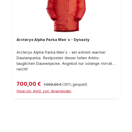
Arcteryx Alpha Parka Men´s - Dynasty
Arcteryx Alpha Parka Men´s - ein extrem warmer
Daunenparka Restposten dieser tollen Arktis-
tauglichen Daunenjacke. Angebot nur solange Vorrat
reicht!
700,00 €
Verkaufspreis:
Regulärer Preis:
1.000,00 €
(30% gespart)
Preise inkl. MwSt. zzgl. Versandkosten