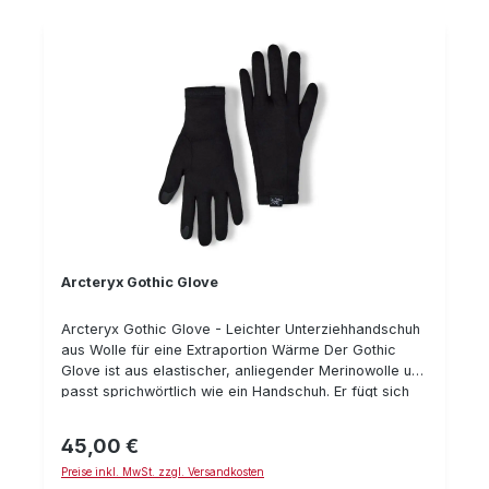
Arcteryx Gothic Glove
Arcteryx Gothic Glove - Leichter Unterziehhandschuh
aus Wolle für eine Extraportion Wärme Der Gothic
Glove ist aus elastischer, anliegender Merinowolle und
passt sprichwörtlich wie ein Handschuh. Er fügt sich
als Extraportion Wärme in das Lagensystem ein und
fällt mit seinen 30 Gramm (Medium) kaum ins Gewicht.
45,00 €
Regulärer Preis:
Innovativ ist auch ein Patch an Zeigefinger- und
Preise inkl. MwSt. zzgl. Versandkosten
Daumenkuppe, mit dem man das Display seines