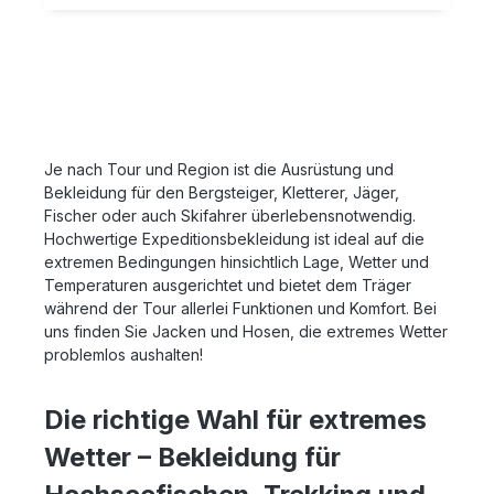
Smartphones oder Tablets bedienen kann, ohne den
Handschuh ausziehen zu müssen. Ideal, wenn bestes
Fingerspitzengefühl gefragt ist. Details Sehr gutes
Wärme/Gewichts-Verhältnis Flach, trägt nicht auf
Schnell trocknend Minimale Geruchsbildung Glatte
Außenseite für einfaches Übereinanderziehen im
Schichtensystem anatomische Formgebung für
Passform und Komfort funktioniert auch zum Bedienen
Je nach Tour und Region ist die Ausrüstung und
von Smartphone oder Tablet Materialkennzeichnung:
Bekleidung für den Bergsteiger, Kletterer, Jäger,
100% Merinowolle
Fischer oder auch Skifahrer überlebensnotwendig.
Hochwertige Expeditionsbekleidung ist ideal auf die
extremen Bedingungen hinsichtlich Lage, Wetter und
Temperaturen ausgerichtet und bietet dem Träger
während der Tour allerlei Funktionen und Komfort. Bei
uns finden Sie Jacken und Hosen, die extremes Wetter
problemlos aushalten!
Die richtige Wahl für extremes
Wetter – Bekleidung für