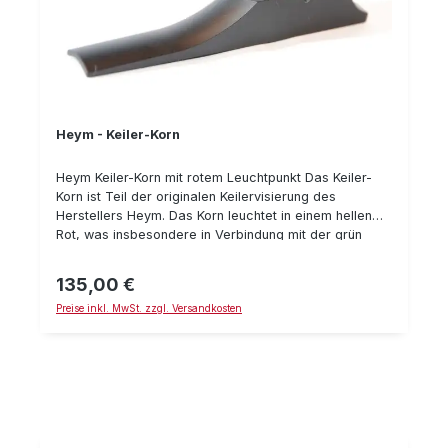
Heym - Keiler-Korn
Heym Keiler-Korn mit rotem Leuchtpunkt Das Keiler-
Korn ist Teil der originalen Keilervisierung des
Herstellers Heym. Das Korn leuchtet in einem hellen
Rot, was insbesondere in Verbindung mit der grün
leuchtenden Keiler-Kimme eine schnelle Zielerfassung
ermöglicht. Alle Highlights im Überblick: Robustes
135,00 €
Regulärer Preis:
Material (Metall) Höhenverstellbares Leuchtkorn
Preise inkl. MwSt. zzgl. Versandkosten
kompatibel mit vielen Jagdwaffen, u. a. Blaser R93,
Heym SR 30, Mauser M03 und Sauer 202 Verwendung
auf anderen Waffen mittels Stehbolzen möglich Das
Keiler-Korn ist aus Metall gearbeitet und folglich sehr
robust. Eine leuchtend rote Kunststoffperle ist vorne
aufgesetzt. Sie sorgt für den Kontrast zur grün
leuchtenden Keiler-Kimme. Durch den farblichen
Kontrast kann das Auge Kimme und Korn einfacher