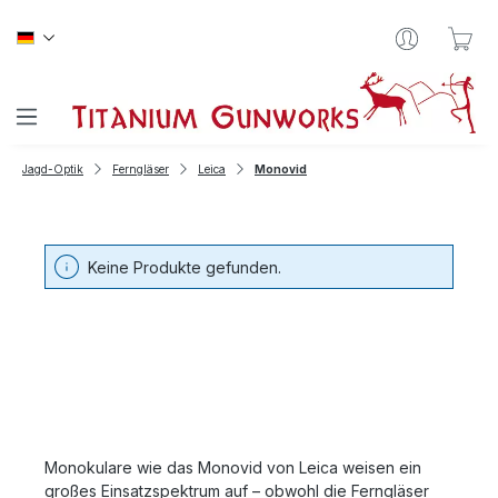
Zum Hauptinhalt springen
War
Jagd-Optik
Ferngläser
Leica
Monovid
Keine Produkte gefunden.
Monokulare wie das Monovid von Leica weisen ein
großes Einsatzspektrum auf – obwohl die Ferngläser