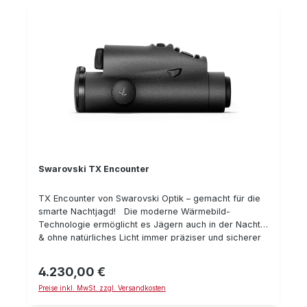
Swarovski TX Encounter
TX Encounter von Swarovski Optik – gemacht für die
smarte Nachtjagd! Die moderne Wärmebild-
Technologie ermöglicht es Jägern auch in der Nacht
& ohne natürliches Licht immer präziser und sicherer
auf Jagd zu gehen. Mit dem TX Encounter bietet
Swarovski Optik dem Jäger die neuste Generation der
4.230,00 €
Regulärer Preis:
Wärmebildtechnologie in Verbindung mit neuen
Preise inkl. MwSt. zzgl. Versandkosten
Features, der waidgerechten Nachtjagd nachzugehen
– smart, präzise und komfortabel. Denn das