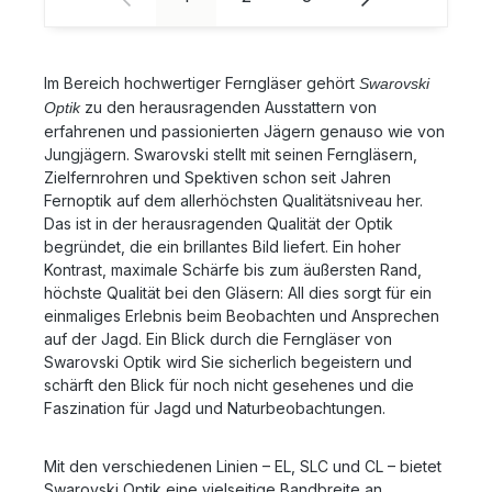
Wassertiefe dicht ist (edelgasgefüllt) das hohe
Beobachtungserlebnis ist in einem kompakten,
leichten Fernglas verbaut, das nur 490 g wiegt
Trageriemen und Funktionstasche aus robustem
Im Bereich hochwertiger Ferngläser gehört
Swarovski
Material in bewährtem Swarovski-Design Wild Nature
zu den herausragenden Ausstattern von
Optik
– mehr Beobachtungsfreiheit auf Reisen Im
erfahrenen und passionierten Jägern genauso wie von
Lieferumfang enthalten sind Funktionstasche und
Jungjägern. Swarovski stellt mit seinen Ferngläsern,
Trageriemen des CL Companion 8x30. Das Material
Zielfernrohren und Spektiven schon seit Jahren
der Tasche ist besonders widerstandsfähigkeit,
Fernoptik auf dem allerhöchsten Qualitätsniveau her.
gleichzeitig aber sehr angenehm zu tragen und leicht.
Das ist in der herausragenden Qualität der Optik
Die Tasche überzeugt weiterhin als zuverlässiger
Schutz vor leichtem Regen und Schneefall sowie vor
begründet, die ein brillantes Bild liefert. Ein hoher
Schmutz und Staub. Das CL Companion 8x30 ist in den
Kontrast, maximale Schärfe bis zum äußersten Rand,
Farben "Mountain Green", "Desert Orange" und
höchste Qualität bei den Gläsern: All dies sorgt für ein
"Safari Brown" erhältlich. Für ein verbessertes
einmaliges Erlebnis beim Beobachten und Ansprechen
Beobachtungserlebnis empfehlen wir optional das CS
auf der Jagd. Ein Blick durch die Ferngläser von
Linsenreinigungsset, den Smartphone-Adapter VPA-2
Swarovski Optik wird Sie sicherlich begeistern und
sowie den Adapterring CA-Bs, der das Smartphone im
schärft den Blick für noch nicht gesehenes und die
Handumdrehen mit dem CL Companion 8x30
Faszination für Jagd und Naturbeobachtungen.
verbindet und für gelungene Digiscoping Fotos sorgt.
Haben Sie Fragen zu diesem Produkt oder wünschen
generell eine Beratung zur Auswahl eines Fernglases?
Mit den verschiedenen Linien – EL, SLC und CL – bietet
Sprechen Sie uns gerne an. Sie erreichen uns zu den
Swarovski Optik eine vielseitige Bandbreite an