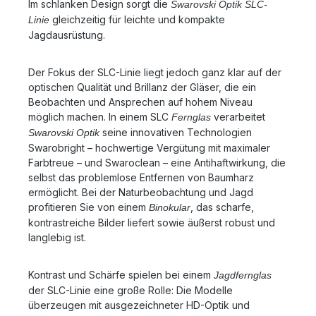
Im schlanken Design sorgt die
Swarovski Optik SLC-
der faltbaren Bauweise auch ungemein handlich. Die
gleichzeitig für leichte und kompakte
Linie
250 g spürt man kaum am Trageriemen, sodass das
Jagdausrüstung.
CL Curio jederzeit einsatzbereit um den Hals getragen
werden kann. Das heißt Sie sind für alles Unerwartete
in der Natur sofort bereit, es aus der Ferne mit den
Der Fokus der SLC-Linie liegt jedoch ganz klar auf der
Augen zu entdecken! Hinsichtlich der Optik und des
optischen Qualität und Brillanz der Gläser, die ein
Seherlebnisses bietet Swarovski mit dem CL Curio
Beobachten und Ansprechen auf hohem Niveau
7x21 gewohnte Qualität und im Bereich der
möglich machen. In einem SLC
verarbeitet
Kompaktferngläser wertvolle Vorteile für
Fernglas
Naturliebhaber: Das leichte Fernglas lässt sich ruhig
seine innovativen Technologien
Swarovski Optik
halten, sodass ein verwackelungsfreies Beobachten
Swarobright – hochwertige Vergütung mit maximaler
möglich ist – im Vergleich zu größeren Ferngläsern.
Farbtreue – und Swaroclean – eine Antihaftwirkung, die
Für seine Klasse liefert das kompakte Fernglas
selbst das problemlose Entfernen von Baumharz
erstklassige Bilder und scharfe Kontraste. CL Curio
ermöglicht. Bei der Naturbeobachtung und Jagd
7x21: Zeitloses Design von Marc Newson entwickelt
profitieren Sie von einem
, das scharfe,
Binokular
Swarovski positioniert das CL Curio 7x21 zwischen
kontrastreiche Bilder liefert sowie äußerst robust und
Funktionalität und Ästhetik. Einfache, klare Formen
langlebig ist.
treffen auf ein stilvolles Design. Entwickelt wurde das
neue Fernglas in Zusammenarbeit mit dem
international bekannten Industriedesigner Marc
Kontrast und Schärfe spielen bei einem
Jagdfernglas
Newson, der dem CL Curio eine zeitlose Eleganz
der SLC-Linie eine große Rolle: Die Modelle
verlieh. Sein besonderes Augenmerk lag auf dem
überzeugen mit ausgezeichneter HD-Optik und
nahtlosen Übergang der faltbaren Brücke. Das