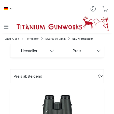
Zum Hauptinhalt springen
War
Jagd-Optik
Ferngläser
Swarovski Optik
SLC-Ferngläser
Hersteller
Preis