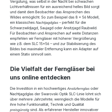
Ergebnis ist ein sauber aussehendes Fernglas –
Vergütung, was selbst in der Nacht bei schwachen
sowohl im geschlossenen als auch im geöffneten
Lichtverhältnissen für ein ausreichend helles Bild sorgt
Zustand. Erhältlich ist das neue Fernglas aus der CL-
und damit dem Beobachter das Ansprechen des
Serie in den Varianten Schwarz und Burnt Orange mit
Wildes ermöglicht. So zum Beispiel das 8 x 56 Modell,
silberfarbener Brücke. Das CL Curio 7x21 von
ein klassisches
– perfekt für die
Nachtjagdglas
Swarovski Optik ist das Fernglas, das Sie für Ihre
Schwarzwildjagd, Saujagd oder Ansitzjagd Raubwild.
Freizeitaktivitäten und Naturbeobachtungen gesucht
Für Beobachten und Ansprechen auf weite Distanzen
haben? Wenn Sie Fragen zu dem Produkt haben,
empfehlen wir Ferngläser mit höherer Vergrößerung
melden Sie sich gerne zu den Öffnungszeiten unter
wie z.B. dem SLC 15x56 – und zur Stabilisierung des
06071 922765 oder schicken Sie uns Ihre Fragen per
E-Mail.
Bildes bei maximaler Entfernung kann ein Adapter auf
einem Stativ sinnvoll sein.
Die Vielfalt der Ferngläser bei
uns online entdecken
Die Investition in ein hochwertiges
oder
Ansitzfernglas
Nachtjagdglas der Swarovski Optik SLC-Linie lohnt sich
über mehrere Jahrzehnte; wenngleich die Modelle für
ihre hohe Funktionalität, Technik und Qualität
sind. Als erfahrener Hersteller innovativer
preisgünstig