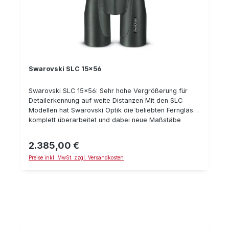
Swarovski SLC 15x56
Swarovski SLC 15x56: Sehr hohe Vergrößerung für
Detailerkennung auf weite Distanzen Mit den SLC
Modellen hat Swarovski Optik die beliebten Ferngläser
komplett überarbeitet und dabei neue Maßstäbe
gesetzt: Die neuen SLC-Modelle weißen ein
besonders großes Sehfeld auf und eine hohe
2.385,00 €
Regulärer Preis:
Randschärfe. Durch Verwendung von flouridhaltigen
Preise inkl. MwSt. zzgl. Versandkosten
Linsen konnte nicht nur ein kontrastreiches und
naturgetreues Bild erzeugt werden, sondern u.a. auch
die Lichttransmission auf ein neues Maximum von bis
zu 93% (SLC 56 Modelle) verbessert werden. Das
SLC 15x56 ist ein ausgezeichneter Begleiter für Jagd
auf große Distanzen Details: flouridhaltige Linsen
(HD-Optik) für naturgetreue und kontrastreiche Bilder
besonders großes Sehfeld hohe Randschärfe