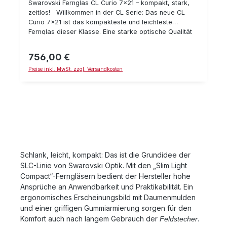
Swarovski Fernglas CL Curio 7x21 – kompakt, stark,
bzw. Lift-Trageriemen (SLC 42)
zeitlos! Willkommen in der CL Serie: Das neue CL
Curio 7x21 ist das kompakteste und leichteste
Fernglas dieser Klasse. Eine starke optische Qualität
und ein elegantes Design machen das neue Swarovski
Fernglas zur idealen Wahl für Naturliebhaber und
756,00 €
Regulärer Preis:
Outdoorbegeisterte, die Ästhetik und Komfort
Preise inkl. MwSt. zzgl. Versandkosten
schätzen. Die Highlights des CL Curio 7x21 im
Überblick 7-fache Vergrößerung 21 mm
Objektivdurchmesser Großes Sehfeld (135 m / 1000
m) ca. 250 g 3 mm Austrittspupille Optional für das
Swarovski CL Curio 7x21: VPA Variabler Phone
Adapter CSO Linsenreinigungsset AR-Bs Adapterring
für CL Curio Inklusive Das CL Curio 7x21 Fernglas wird
inklusive Funktionstasche, Trageriemen,
Okularschutzdeckel und Mikrofasertuch geliefert.
Schlank, leicht, kompakt: Das ist die Grundidee der
Zurück zur Natur – mit dem CL Curio 7x21 für
SLC-Linie von Swarovski Optik. Mit den „Slim Light
entspanntes Beobachten „Das Unerwartete erwarten“
Compact“-Ferngläsern bedient der Hersteller hohe
– so lautet das Motto, mit dem Swarovski Optik das
neue CL Curio 7x21 anbietet und den Kunden dazu
Ansprüche an Anwendbarkeit und Praktikabilität. Ein
ermutigen möchte, genauer hinzusehen – das
ergonomisches Erscheinungsbild mit Daumenmulden
Unerwartete zu suchen. Und das neue Fernglas ist
und einer griffigen Gummiarmierung sorgen für den
wahrlich unerwartet leicht und kompakt. Tatsächlich
Komfort auch nach langem Gebrauch der
.
Feldstecher
ist es in der CL Serie das leichteste Fernglas und dank