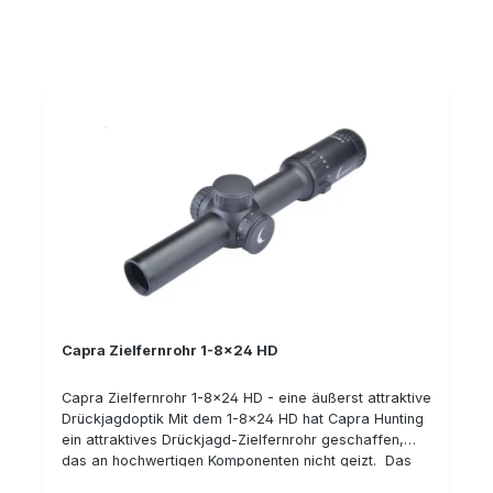
Jahre Garantie! Details: HD Linsen von Schott,
entspiegelt, hergestellt in Deutschland Gehäuse aus
T6 6061 Flugzeugaluminium, schwarz eloxiert Absehen
in der 2ten Bildebene Ballistische Türme für Höhe &
Seite Parallaxe-Ausgleich Transmission > 90%
Stickstoffgefüllt, wasserdicht Absehen 4 mit
Leuchtpunkt Leuchtabsehen Mittelrohrdurchmesser:
30 mm Gewicht: 675 g Lieferumfang: Zielfernrohr
Capra 2-16x50 HD, Absehen 4 mit Leuchtpunkt
Sonnenblende Linsenschutz
Capra Zielfernrohr 1-8x24 HD
Capra Zielfernrohr 1-8x24 HD - eine äußerst attraktive
Drückjagdoptik Mit dem 1-8x24 HD hat Capra Hunting
ein attraktives Drückjagd-Zielfernrohr geschaffen,
das an hochwertigen Komponenten nicht geizt. Das
Zielfernrohr verfügt über eine gute Abbildungsqualität