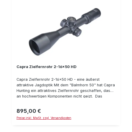
2ten Bildebene Ballistische Türme für Höhe & Seite
Parallaxe-Ausgleich Transmission > 90%
Stickstoffgefüllt, wasserdicht Absehen 4 mit
Leuchtpunkt Leuchtabsehen Mittelrohrdurchmesser:
30 mm Gewicht: 695 g Lieferumfang: Zielfernrohr
Capra 3-24x56 HD, Absehen 4 mit Leuchtpunkt
Sonnenblende Linsenschutz
Capra Zielfernrohr 2-16x50 HD
Capra Zielfernrohr 2-16x50 HD - eine äußerst
attraktive Jagdoptik Mit dem "Balmhorn 50" hat Capra
Hunting ein attraktives Zielfernrohr geschaffen, das
an hochwertigen Komponenten nicht geizt. Das
Zielfernrohr verfügt über eine gute Abbildungsqualität
und einer hohen Lichttransmission. In der Ausführung
895,00 €
Regulärer Preis:
2-16x50 eigent sich das Zielfernrohr bestens für die
Preise inkl. MwSt. zzgl. Versandkosten
Pirsch, die Jagd auf dem Ansitz, Nachtjagd auf
Schwarzwild oder die Jagd im Gebirge. Bei
Registrierung des Zielfernrohrs, gewährt CAPRA 30