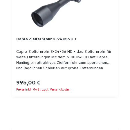
Capra Zielfernrohr 3-24x56 HD
Capra Zielfernrohr 3-24x56 HD - das Zielfernrohr für
weite Entfernungen Mit dem 5-30x56 HD hat Capra
Hunting ein attraktives Zielfernrohr zum sportlichen
und jagdlichen Schießen auf große Entfernungen
geschaffen, das an hochwertigen Komponenten nicht
geizt. Das Zielfernrohr verfügt über eine gute
995,00 €
Regulärer Preis:
Abbildungsqualität und einer hohen Lichttransmission.
Preise inkl. MwSt. zzgl. Versandkosten
In der Ausführung 3-24x56 eigent sich das
Zielfernrohr bestens für die Jagd im Gebirge, der
Steppe oder das sportliche Schießen auf weite
Entfernungen. Bei Registrierung des Zielfernrohrs,
gewährt CAPRA 30 Jahre Garantie! Details: HD
Linsen von Schott, entspiegelt, hergestellt in
Deutschland Gehäuse aus T6 6061
Flugzeugaluminium, schwarz eloxiert Absehen in der