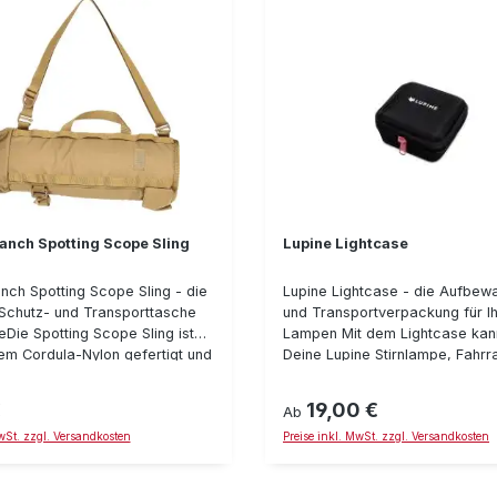
anch Spotting Scope Sling
Lupine Lightcase
nch Spotting Scope Sling - die
Lupine Lightcase - die Aufbew
e Schutz- und Transporttasche
und Transportverpackung für I
eDie Spotting Scope Sling ist
Lampen Mit dem Lightcase kan
em Cordula-Nylon gefertigt und
Deine Lupine Stirnlampe, Fahr
Schutz und Transport von
oder Zubehör geordnet und sic
nd Teleskopen. Durch den
transportieren, verstauen oder
€
19,00 €
reis:
Regulärer Preis:
Ab
uß wird das Spektiv sicher im
Reisen mitnehmen. Das Lightc
MwSt. zzgl. Versandkosten
Preise inkl. MwSt. zzgl. Versandkosten
r Tragetasche gehalten und vor
aus einem 600D-Oxfordgewebe
taub und Regen
mit einem Reißverschluß und ei
 Verschiedene
flexiblen Inneneinteilung. Somit