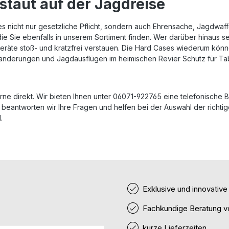
staut auf der Jagdreise
s nicht nur gesetzliche Pflicht, sondern auch Ehrensache, Jagdwaffe
 die Sie ebenfalls in unserem Sortiment finden. Wer darüber hinaus s
e Geräte stoß- und kratzfrei verstauen. Die Hard Cases wiederum k
Wanderungen und Jagdausflügen im heimischen Revier Schutz für Ta
ne direkt. Wir bieten Ihnen unter 06071-922765 eine telefonische B
beantworten wir Ihre Fragen und helfen bei der Auswahl der richtig
d.
Exklusive und innovativ
Fachkundige Beratung v
kurze Lieferzeiten