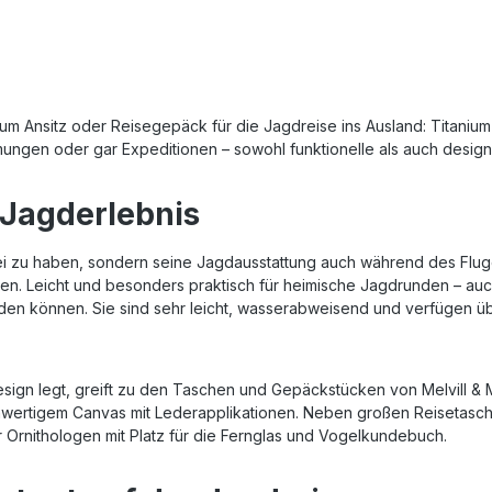
gsmöglichkeiten erlauben die
Ausrüstungsgegenstände, Lamp
g der Tasche an einem
gut verstaut und sicher verpack
der alternativ verfügt die
Deckel befindet sich nochmal 
cope Sling über einen eigenen
Netzgewebe abgetrennt Staura
n. Befestigungsmöglichkeiten
weiteres Zubehör. Es gibt ver
r (bis hin zu einem kompakten
Größen: Größe S: 110 × 105 × 60 mm
 Ansitz oder Reisegepäck für die Jagdreise ins Ausland: Titanium-
lauben die Verwendung der
Passend für: SL Mono, SL Gr
gen oder gar Expeditionen – sowohl funktionelle als auch design
e als minimaoistisches
M: 200 × 110 × 85 mm Passend 
pt für das Spektiv als
Pro, Piko, Blika, Piko TL Min
e zu einem größeren
L: 180 × 120 × 95 mm Passend f
 Jagderlebnis
etails:Packvolumen: ca. 5
Nano AF, SL Minimax AF, SL AF,
ht: ca. 400 gAbmessungen: ca.
Pflege: Mit feuchtem Tuch rein
13 cmSchulter-Trageriemen2
waschen
i zu haben, sondern seine Jagdausstattung auch während des Fluge
e2x Daisy-Chain für
en. Leicht und besonders praktisch für heimische Jagdrunden – auc
gsmöglichkeitenKompressions-
rden können. Sie sind sehr leicht, wasserabweisend und verfügen 
Design legt, greift zu den Taschen und Gepäckstücken von Melvill &
ochwertigem Canvas mit Lederapplikationen. Neben großen Reisetasc
 Ornithologen mit Platz für die Fernglas und Vogelkundebuch.