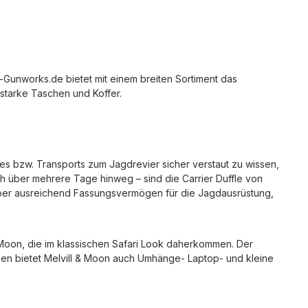
en, etc.
t. Im
dur
um für
schiedene
Gunworks.de bietet mit einem breiten Sortiment das
ano Größe
starke Taschen und Koffer.
für: Penta
imax Größe
ür: SL
 Betty TL2
igen, nicht
s bzw. Transports zum Jagdrevier sicher verstaut zu wissen,
h über mehrere Tage hinweg – sind die Carrier Duffle von
über ausreichend Fassungsvermögen für die Jagdausrüstung,
 Moon, die im klassischen Safari Look daherkommen. Der
hen bietet Melvill & Moon auch Umhänge- Laptop- und kleine