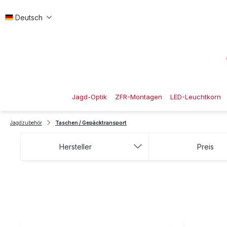
 Hauptinhalt springen
Zur Suche springen
Zur Hauptnavigation springen
Deutsch
Jagd-Optik
ZFR-Montagen
LED-Leuchtkorn
Jagdzubehör
Taschen / Gepäcktransport
Hersteller
Preis