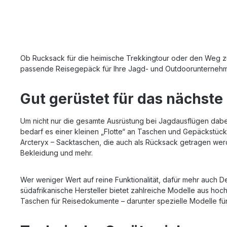
gepolsterte Tragegurte in ergonomischer
Befestigun
Formim Deckel verstaubare abnehmbare
Befestigun
TragegurteKompressionsriemen
Rucksack o
(abnehmbar)Handgriffe auf allen vier
Spotting S
Seitenabschließbare
Tragerieme
Reißverschlüsseabgetrennte Netztasche
für Zubehö
Ob Rucksack für die heimische Trekkingtour oder den Weg zum
unter dem Deckelgepolsterter
Stativ) er
passende Reisegepäck für Ihre Jagd- und Outdoorunternehmun
BodenBungee-Cord-Kompression im
Tragetasch
Hauptfacherleichtertes packen durch
Tragekonze
weite TaschenöffnungLasercut-MOLLE-
Alternativ
Gut gerüstet für das nächste
System auf der Außenseite zum anbringen
Rucksack.D
von Zubehörweitere innentaschen mit
LiterGewic
Reißverschlüssen
43 x 15 x 
Um nicht nur die gesamte Ausrüstung bei Jagdausflügen dabe
Hand-Griff
bedarf es einer kleinen „Flotte“ an Taschen und Gepäckstück
Befestigun
Arcteryx – Sacktaschen, die auch als Rücksack getragen we
Riemen
Bekleidung und mehr.
Wer weniger Wert auf reine Funktionalität, dafür mehr auch 
südafrikanische Hersteller bietet zahlreiche Modelle aus h
Taschen für Reisedokumente – darunter spezielle Modelle für