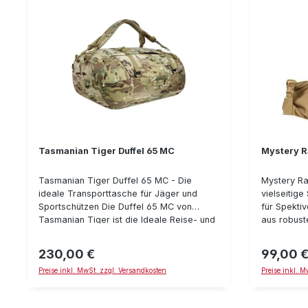
Tasmanian Tiger Duffel 65 MC
Mystery R
Tasmanian Tiger Duffel 65 MC - Die
Mystery Ra
ideale Transporttasche für Jäger und
vielseitig
Sportschützen Die Duffel 65 MC von
für Spektiv
Tasmanian Tiger ist die Ideale Reise- und
aus robust
Transporttasche für die Jagdreise oder
dient dem 
für die Anreise zu Schießwettbewerben.
Spektren u
230,00 €
99,00 
Regulärer Preis:
Regulärer P
Details: Volumen: 65LAbmessungen:
Rollverschl
Preise inkl. MwSt. zzgl. Versandkosten
Preise inkl. 
70x36x28cmGewicht: 1,42 kgMaterial:
Inneren de
Cordura 500 DEN (100%Polyamid; Nylon
Schmutz, S
6.6 in 500 denier Fadenstärke)gut
geschützt.