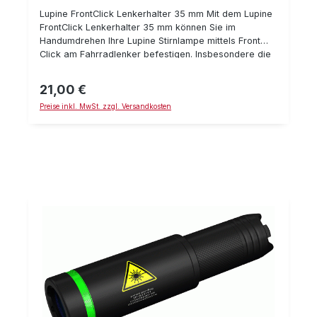
Lupine FrontClick Lenkerhalter 35 mm Mit dem Lupine
FrontClick Lenkerhalter 35 mm können Sie im
Handumdrehen Ihre Lupine Stirnlampe mittels Front
Click am Fahrradlenker befestigen. Insbesondere die
Penta als kompakte Stirnlampe läßt sich somit
"schnell mal eben" als Fahrradlampe verwenden.
21,00 €
Regulärer Preis:
(Hinweis: Im Bereich des deutschen StVO nicht
Preise inkl. MwSt. zzgl. Versandkosten
zulässig!) Der Lenkerhalter ist für Fahrradlenker mit
einem Durchmesser von 35 mm geeignet. Details:
glasfaserverstätker Kunststoff geeignet für
Lenkerdurchmesser von 35 mm Schellenabstand: 50
mm für Lupine Stirnlampen mit FrontClick System
geeignet (außer die Alpha) ermöglicht insbesondere
für die Penta ein schnelles Verwenden als
Fahrradlampe