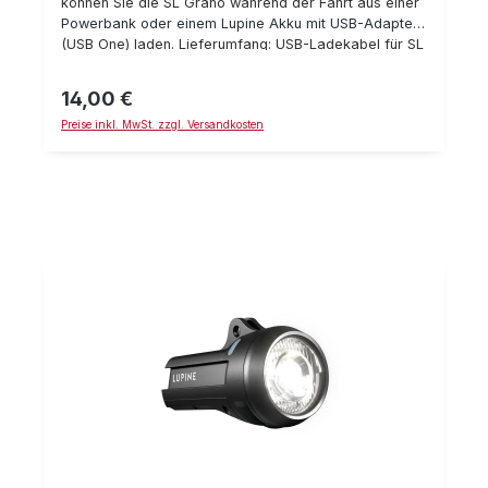
können Sie die SL Grano während der Fahrt aus einer
Powerbank oder einem Lupine Akku mit USB-Adapter
(USB One) laden. Lieferumfang: USB-Ladekabel für SL
Grano
14,00 €
Regulärer Preis:
Preise inkl. MwSt. zzgl. Versandkosten