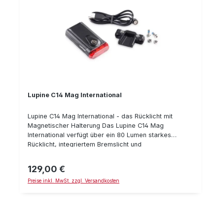
Lupine C14 Mag International
Lupine C14 Mag International - das Rücklicht mit
Magnetischer Halterung Das Lupine C14 Mag
International verfügt über ein 80 Lumen starkes
Rücklicht, integriertem Bremslicht und
Hellgkeitssensor und in der Internationalen Version
lassen sich auch ein Blink und Pulsmodus verwenden
129,00 €
Regulärer Preis:
(um besser gesehen zu werden). Das Gehäuse ist aus
Preise inkl. MwSt. zzgl. Versandkosten
Aluminium gefräst. Befestigt wird die Fahrrad-
Rückleuchte über eine aus Aluminium gefräste
Adapterplatte, die zwischen den Sattelstreben
(genormter Abstand ca. 35 mm) befestigt wird. Daran
wird sie dann nur noch magnetischer "angedockt",