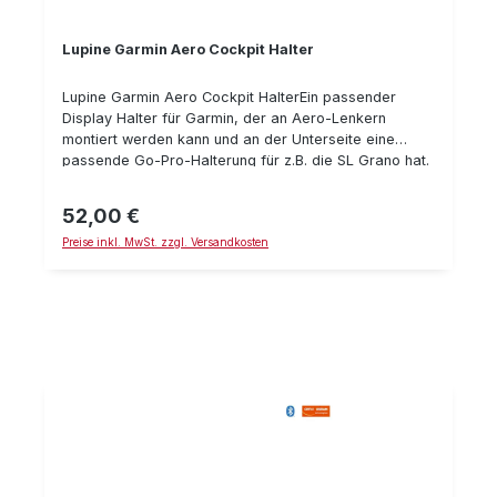
Lupine Garmin Aero Cockpit Halter
Lupine Garmin Aero Cockpit HalterEin passender
Display Halter für Garmin, der an Aero-Lenkern
montiert werden kann und an der Unterseite eine
passende Go-Pro-Halterung für z.B. die SL Grano hat.
Andere Lampen können mit Hilfe der passenden Go-
Pro-Halterung montiert werden.Details:passend für
52,00 €
Regulärer Preis:
Garminpassend für Aero-Lenkerintegrierte Go-Pro-
Preise inkl. MwSt. zzgl. Versandkosten
Halterung gefertigt aus hochwertiger Aluminium-
Legierung, schwarz eloxiertpassgenaue CNC
Fertigung für höchste QualitätGewicht: ca. 30 g