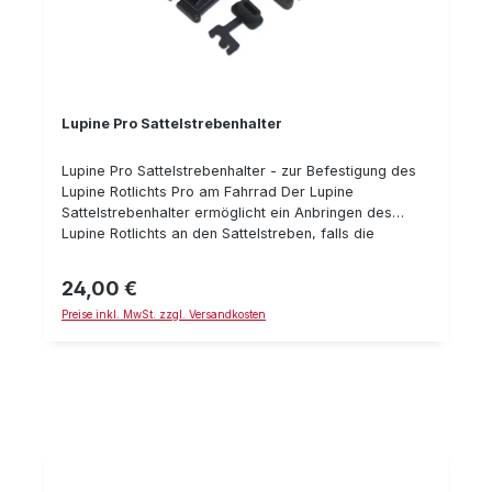
Lupine Pro Sattelstrebenhalter
Lupine Pro Sattelstrebenhalter - zur Befestigung des
Lupine Rotlichts Pro am Fahrrad Der Lupine
Sattelstrebenhalter ermöglicht ein Anbringen des
Lupine Rotlichts an den Sattelstreben, falls die
Sattelstange keinen Platz bietet. Das Rotlicht Pro wird
einfach von unten in den Halter geklickt. Der
24,00 €
Regulärer Preis:
Sattelstrebenhalter sorgt für eine sichere und
Preise inkl. MwSt. zzgl. Versandkosten
aufgeräumte Befestigung in jeder Lebenslage und
einer optimalen Position des Rotlichts um bestens im
Straßenverkehr gesehen zu werden. Details:
mechanische Arretierung des Rotlichts in der
Halterung inkl. Querstrebe und Schraubendreher