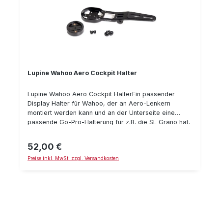
max. Ladedauer: 3h Lieferumfang: C14 Mag
Sattelstützenhalterung magnetisches USB-Ladekabel
Lupine Wahoo Aero Cockpit Halter
Lupine Wahoo Aero Cockpit HalterEin passender
Display Halter für Wahoo, der an Aero-Lenkern
montiert werden kann und an der Unterseite eine
passende Go-Pro-Halterung für z.B. die SL Grano hat.
Andere Lampen können mit Hilfe der passenden Go-
Pro-Halterung montiert werden.Details:passend für
52,00 €
Regulärer Preis:
Wahoopassend für Aero-Lenkerintegrierte Go-Pro-
Preise inkl. MwSt. zzgl. Versandkosten
Halterung gefertigt aus hochwertiger Aluminium-
Legierung, schwarz eloxiertpassgenaue CNC
Fertigung für höchste QualitätGewicht: ca. 30 g