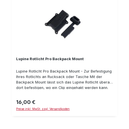
Lupine Rotlicht Pro Backpack Mount
Lupine Rotlicht Pro Backpack Mount - Zur Befestigung
Ihres Rotlichts an Rucksack oder Tasche Mit der
Backpack Mount lässt sich das Lupine Rotlicht überall
dort befestigen, wo ein Clip eingehakt werden kann.
Beispielsweise kann das Rotlicht wegen mangelndem
Platz am Fahrrad bequem am Rucksack montiert
16,00 €
Regulärer Preis:
werden.
Preise inkl. MwSt. zzgl. Versandkosten