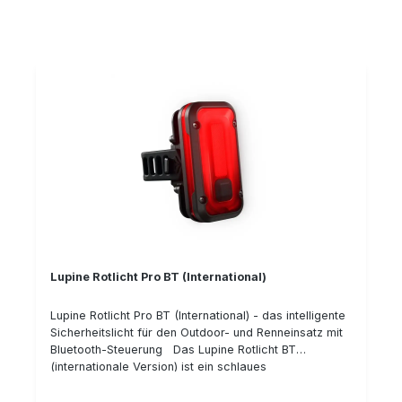
die verschiednen Blinkmodi läßt es sich den
gewünschten Verhältnissen anpassen. Im Verkehr &
zum besonders Auffallen hat sich unserer Erfahrung
nach das Dauerlicht mit Impuls bewährt (da schreckt
jeder auf und schaut genauer hin). Details:
120 Lumen Rücklicht (rot) Aluminium-Gehäuse, aus
dem Vollen gefräst Ladeanschluß: USB-C
verschiedene Blinkmodi Helligkeitssensor IPX 6
(Wasserdichtigkeit) IK 09 (Schlagfestigkeit) Gewicht:
55g Abmessungen: 31 x 32 x 60mm Leuchtdauer:
mind: 2:00 h / max. 40 h Lieferumfang: Lupine
Rotlicht Pro International (Rucksack)
Lupine Rotlicht Pro BT (International)
Lupine Rotlicht Pro BT (International) - das intelligente
Sicherheitslicht für den Outdoor- und Renneinsatz mit
Bluetooth-Steuerung Das Lupine Rotlicht BT
(internationale Version) ist ein schlaues
Sicherheitslicht mit Bremslichtfunktion, welches sich
per Bluetooth-Fernsteuerung während der Fahrt