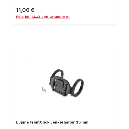
ist. Wird incl. Torx TX5 Schlüssel zur Montage
geliefert.
11,00 €
Regulärer Preis:
Preise inkl. MwSt. zzgl. Versandkosten
Lupine FrontClick Lenkerhalter 35 mm