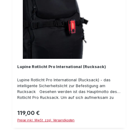
Lupine Rotlicht Pro International (Rucksack)
Lupine Rotlicht Pro International (Rucksack) - das
intelligente Sicherheitslicht zur Befestigung am
Rucksack Gesehen werden ist das Hauptmotto des
Rotlicht Pro Rucksack. Um auf sich aufmerksam zu
machen läßt sich das Rotlicht schnell und sicher am
Rucksack oder an der Satteltasche befestigen - damit
119,00 €
Regulärer Preis:
man gut gesehen wird. Hinweis: Diese Version hat
Preise inkl. MwSt. zzgl. Versandkosten
keine StVZO-Zulassung und darf daher nicht im
Straßenverkehr in Deutschland und im
Geltungsbereich der StVZO verwendet werden! Durch