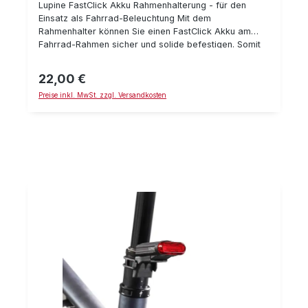
Lupine FastClick Akku Rahmenhalterung - für den
Einsatz als Fahrrad-Beleuchtung Mit dem
Rahmenhalter können Sie einen FastClick Akku am
Fahrrad-Rahmen sicher und solide befestigen. Somit
lassen sich die Stirnlampen zur soliden Fahrrad-
Beleuchtung umrüsten (der Lampenkopf wird dann
22,00 €
Regulärer Preis:
mittels Schnellspanner am Lenker befestigt)
Preise inkl. MwSt. zzgl. Versandkosten