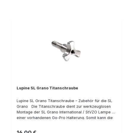
Lupine SL Grano Titanschraube
Lupine SL Grano Titanschraube - Zubehör für die SL
Grano Die Titanschraube dient zur werkzeuglosen
Montage der SL Grano International / StVZO Lampe an
einer vorhandenen Go-Pro Halterung. Somit kann die
Lampe schnell und ohne Werkzeug montiert oder
demontiert werden. Selbstverständlich ist das High-
16,00 €
Regulärer Preis: