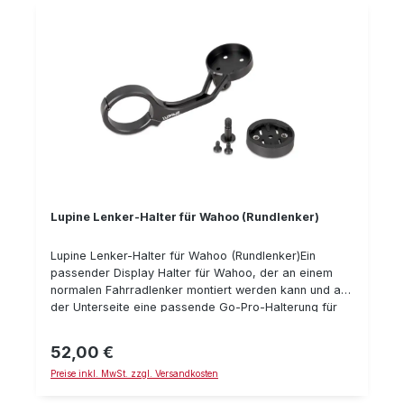
Lupine Lenker-Halter für Wahoo (Rundlenker)
Lupine Lenker-Halter für Wahoo (Rundlenker)Ein
passender Display Halter für Wahoo, der an einem
normalen Fahrradlenker montiert werden kann und an
der Unterseite eine passende Go-Pro-Halterung für
z.B. die SL Grano hat. Andere Lampen können mit Hilfe
der passenden Go-Pro-Halterung montiert werden.
52,00 €
Regulärer Preis:
Auf der Oberseite ist die Befestigungs-Schnittstelle
Preise inkl. MwSt. zzgl. Versandkosten
für das Wahoo-Navi.Details:passend für
Wahoopassend für "Rund"-Lenker mit 31,8 mm