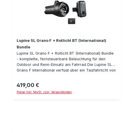
Lupine SL Grano F + Rotlicht BT (International)
Bundle
Lupine SL Grano F + Rotlicht BT (International) Bundle
- komplette, fernsteuerbare Beleuchtung für den
Outdoor und Renn-Einsatz am Fahrrad Die Lupine SL
Grano F International verfügt über ein Tagfahrlicht von
150 Lumen und zweistufigem Abblendlicht von 350 und
900 Lumen Lichtleistung und einem besonders hellen
419,00 €
Regulärer Preis:
Fernlicht von bis zu 1100 Lumen. Ein Umgebungslicht-
Preise inkl. MwSt. zzgl. Versandkosten
Sensor aktiviert dabei im Automatik-Modus das
gedimmte Abblendlicht bei Dunkelheit. Das Rotlicht
International BT verfügt über bis zu 120 Lumen
Lichtleistung und verschiedenen Leuchtmodi. Beide
Geräte verfügen zudem über ein Bluetooth Modul und
lassen sich mit der Lenkerfernsteuerung per
Knopfdruck aktivieren und steuern. Das Bundle bietet
somit eine komplette Beleuchtung für das Fahrrad.