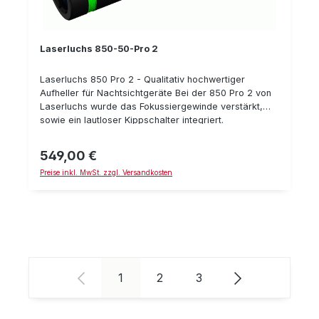
Laserluchs 850-50-Pro 2
Laserluchs 850 Pro 2 - Qualitativ hochwertiger
Aufheller für Nachtsichtgeräte Bei der 850 Pro 2 von
Laserluchs wurde das Fokussiergewinde verstärkt,
sowie ein lautloser Kippschalter integriert.
Insbesondere im jagdlichen Bereich in Verbindung mit
Nachtsichtgeräten ist dieser Aufheller optimal.
549,00 €
Regulärer Preis:
Technische Daten: Schocksicher, optimierte
Preise inkl. MwSt. zzgl. Versandkosten
Wasserdichte Wellenlänge: 850 nm 100% augensicher
Batterien: 1x CR 123 (3V) Maße: 14,3x3 cm Gewicht:
165 g
Seite
Seite
Seite
1
2
3