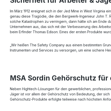
Sicherheit für Arbeiter & Jä
Dämpfungsleistung: 19 dB Leder-Kopfband
Umgebungsg
Memory-Funk
Im März 1912 ereignet sich in der Jed Mine in West Virginia 
Lautstärke
genau diese Tragödie, die den Bergwerk-Ingenieur John T. Ry
Alarmfunkti
solche Katastrophen zu verringern, dann hätte ich am Ende d
Batteriesp
2x AAA Betr
Unternehmen aus, das sich mit der Verbesserung des Arbeitssc
Batteriela
beim Erfinder Thomas Edison. Eines der ersten Produkte wur
Batterien: 
„Wir heißen The Safety Company aus einem bestimmten Grund –
Instrumenten und Services zu versorgen, um eine sichere He
MSA Sordin Gehörschutz für 
Neben Hightech-Lösungen für den gewerblichen, professionell
Jäger ist vor allem der Gehörschutz von Bedeutung, der sich 
Gehörschutz-Produkte erfolgte teilweise nach höchsten Anfor