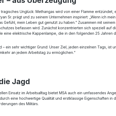
ger – aus Überzeugung
eräusche auf: 15 dB linear
tion für zuletzt eingestellte
ein tragisches Unglück: Methangas wird von einer Flamme entzündet, 
 Automatische Abschaltung
an Sr. prägt und zu seinem Unternehmen inspiriert: „Wenn ich mein 
on bei niedriger
as Gefühl, mein Leben gut genutzt zu haben.“ Zusammen mit seinem 
annung Batterie - Anzahl/Typ:
iebszeit mit einer
hutzes befassen wird. Zunächst konzentrierten sich speziell auf d
dung: 600 Std. Gewicht - ohne
de eine elektrische Kappenlampe, die in den folgenden 25 Jahren 
310g Farbe: Grün
 ein sehr wichtiger Grund: Unser Ziel, jeden einzelnen Tags, ist u
imkehr an jedem Arbeitstag zu ermöglichen.“
die Jagd
en Einsatz im Arbeitsalltag bietet MSA auch ein umfassendes Ange
durch eine hochwertige Qualität und erstklassige Eigenschaften in d
derungen des Militärs.