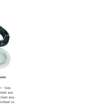
hmen, wie
gute Klangwiedergabe dank der digitalen
empfehlen
Klangregelung. Der Schussknall wird
Silikon-
zuverlässig abgeregelt, selbst Echos
hmals
beim Schießen in geschlossenen Räumen
 aufweist
werden konsequent gedämmt, ohne dass
htet, auch
ein manuelles Umschalten erforderlich
iebszeit mit
wäre. Aufgrund der Digitaltechnologie
beträgt bis
sind die Kopfhörer extrem flach und
ermöglichen eine große
AUX-
Bewegungsfreiheit. Dabei ist der
ndy und
Kopfhörer dank spezieller Kopfhörer- und
g runden
Membrandichtungen komplett
rfekt ab.
wasserdicht. Wie alle Sordin-
ich zum
Gehörschützer sind auch für dieses
ind die
Modell Hygiene-Sets mit Austausch-
führung.
Polstern und Silikonkissen erhältlich.
heln
er-Kopfband
s incl
n - Das
steht aus
cheln aus
ichkeit zu
ln sehr zu