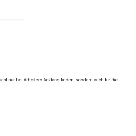
lle einen
n.
chutz in
. getragen
cht nur bei Arbeitern Anklang finden, sondern auch für die