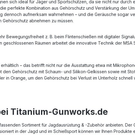
n sich ideal für Jäger und Sportschützen, da sie nicht nur durch
 die perfekte Kombination aus Gehörschutz und Verstärkung der U
g dennoch aufmerksam wahrnehmen – und die Geräusche sogar verst
den Gehörschutz abnehmen zu müssen.
r Bewegungsfreiheit z. B. beim Flintenschießen mit digitaler Signa
in geschlossenen Räumen arbeitet die innovative Technik der MSA
erhältlich – das betrifft nicht nur die Ausstattung etwa mit Mikroph
ibt den Gehörschutz mit Schaum- und Silikon-Gelkissen sowie mit Stof
der in Orange, um den Gehörschutz bei Verlust im Unterholz schnell
bei Titanium-Gunworks.de
fassenden Sortiment für Jagdausrüstung & -Zubehör anbieten. Der Gr
oniert in der Jagd und im Schießsport können wir Ihnen Produkte emp