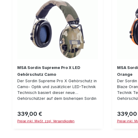
MSA Sordin Supreme Pro X LED
MSA Sordi
Gehörschutz Camo
Orange
Der Sordin Supreme Pro X Gehörschutz in
Der Sordin
Camo- Optik und zusätzlicer LED-Technik
Blaze Oran
Technisch basiert dieser neue
Technik Te
Gehörschützer auf dem bisherigen Sordin
Gehörschüt
Supreme Pro X, jedoch verfügt er über
Supreme Pr
Ohrmuscheln mit Camo-Muster und
Ohrmuschel
339,00 €
339,00
Regulärer Preis:
Regulärer P
zusätzlich über eine in der linken
und zusätzl
Preise inkl. MwSt. zzgl. Versandkosten
Preise inkl. 
Ohrmuschel integrierte LED, mit welcher
Ohrmuschel
sich das nähere Gesichtsfeld im Dunkeln
sich das n
ausleuchten läßt. Die Akkustik beim Sordin
ausleuchten