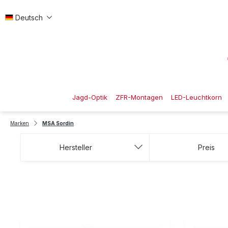
 Hauptinhalt springen
Zur Suche springen
Zur Hauptnavigation springen
Deutsch
Jagd-Optik
ZFR-Montagen
LED-Leuchtkorn
Marken
MSA Sordin
Hersteller
Preis