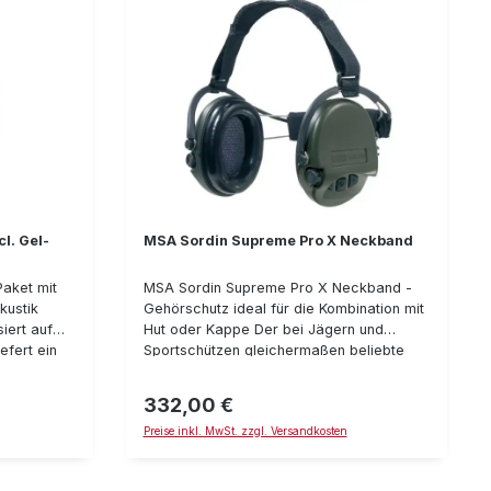
l. Gel-
MSA Sordin Supreme Pro X Neckband
Paket mit
MSA Sordin Supreme Pro X Neckband -
kustik
Gehörschutz ideal für die Kombination mit
iert auf
Hut oder Kappe Der bei Jägern und
efert ein
Sportschützen gleichermaßen beliebte
äumliches
Gehörschutz Sordin Supreme Pro X ist nun
er
auch in einer Variante mit Neckband
332,00 €
Regulärer Preis:
lbar) und
erhältlich, die sich hervorragend in
Preise inkl. MwSt. zzgl. Versandkosten
erdrückung
Kombination mit einem Hut oder einer
mit kann
Kappe tragen lässt. Der Supreme Pro X
knalls
besticht durch seine außergewöhnlich