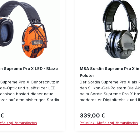
n Supreme Pro X LED - Blaze
MSA Sordin Supreme Pro X inc
Polster
 Supreme Pro X Gehörschutz in
Der Sordin Supreme Pro X als 
ge-Optik und zusätzlicer LED-
den Silikon-Gel-Polstern Die Ak
chnisch basiert dieser neue
beim Sordin Supreme Pro X bas
zer auf dem bisherigen Sordin
modernster Digitaltechnik und li
o X, jedoch verfügt er über
für die Jagd unentbehrliches r
n mit Blaze Orange-Muster
Höhrvermögen bei gleichzeitig
 €
339,00 €
reis:
Regulärer Preis:
ich über eine in der linken
Geräuschverstärkung (frei wäh
MwSt. zzgl. Versandkosten
Preise inkl. MwSt. zzgl. Versandkosten
 integrierte LED, mit welcher
einer exzellenten Geräuschunt
ähere Gesichtsfeld im Dunkeln
beim Schuß (oder Lärmfall). So
 läßt. Die Akkustik beim Sordin
man selbst während des Schuß