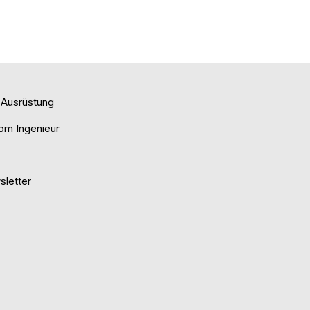
e Ausrüstung
om Ingenieur
letter