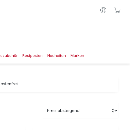
Ware
gdzubehör
Restposten
Neuheiten
Marken
nzufügen: Versandkostenfrei
ostenfrei