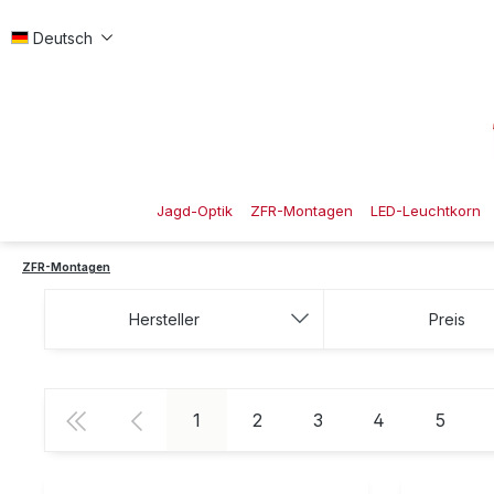
 Hauptinhalt springen
Zur Suche springen
Zur Hauptnavigation springen
Deutsch
Jagd-Optik
ZFR-Montagen
LED-Leuchtkorn
ZFR-Montagen
Hersteller
Preis
Seite
Seite
Seite
Seite
Seite
1
2
3
4
5