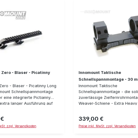
System wiederholgenau passen
Blaser passend für Zeiss VM/
Innenschiene Bauhöhe: 14 mm
Zero - Blaser - Picatinny
Innomount Taktische
Schnellspannmontage - 30 
Zero - Blaser - Picatinny Long
Innomount Taktische
omount Schnellspannmontage
Schnellspannmontage - die sol
r eine integrierte Pictianny
zuverlässige Zielfernrohrmonta
 extra langer Ausführung auf
Weaver-Schiene - Extra Heavy 
eite und eignet sich daher
Taktische Schnellspannmontage
r Aufnahme von Drückjagd-
äußerst solide für den harten E
 €
339,00 €
reis:
Regulärer Preis:
, Rotpunkt-Zieloptiken,
gefertigt. Mittels zwei Schnells
MwSt. zzgl. Versandkosten
Preise inkl. MwSt. zzgl. Versandkosten
-Technik oder anderem
Verschlüßen hält sie zuverlässig
ttels der Weaver oder Pictinny
Zielfernrohr auf der Waffe. Alle