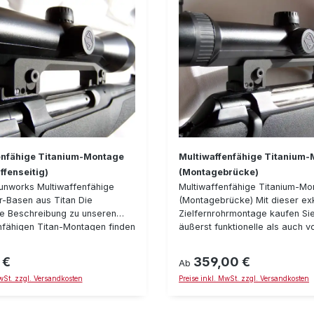
enfähige Titanium-Montage
Multiwaffenfähige Titanium
fenseitig)
(Montagebrücke)
unworks Multiwaffenfähige
Multiwaffenfähige Titanium-Mo
hr-Basen aus Titan Die
(Montagebrücke) Mit dieser ex
he Beschreibung zu unseren
Zielfernrohrmontage kaufen Sie
nfähigen Titan-Montagen finden
äußerst funktionelle als auch 
n Montagebrücken Hier werden
einzigartige Zielfernorhmontag
kurz die Adapter-Basen
oder Luftfahrtaluminium, teilwe
 €
359,00 €
reis:
Regulärer Preis:
Ab
t. Die Adapterbasen verfügen
schwarz Plasma beschichtet
MwSt. zzgl. Versandkosten
Preise inkl. MwSt. zzgl. Versandkosten
t-Verstellmöglichkeiten in
Selbstverständlich kann diese
eitenverstellung und
auch "klassisch" eingesetzt we
ren das multiwaffenfähige
jeweils einer Optik auf der Waf