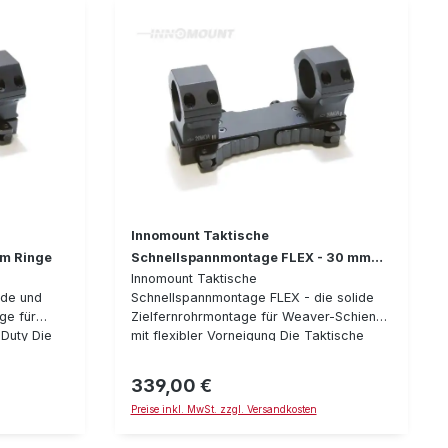
d für
00-800
ZM
Typnummer: 40-VM-14-00-800
Innomount Taktische
mm Ringe
Schnellspannmontage FLEX - 30 mm
Innomount Taktische
Ringe
ide und
Schnellspannmontage FLEX - die solide
ge für
Zielfernrohrmontage für Weaver-Schiene
Duty Die
mit flexibler Vorneigung Die Taktische
 ist
Schnellspannmontage FLEX ist äußerst
insatz
solide für den harten Einsatz gefertigt.
339,00 €
Regulärer Preis:
pann-
Alles ist besonders stabil und für harten
Preise inkl. MwSt. zzgl. Versandkosten
 Ihr
Rückstoß & Dauerbelastung ausgelegt.
s ist
Das Besondere an der FLEX Version ist,