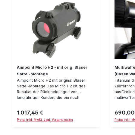
Aimpoint Micro H2 - mit orig. Blaser
Multiwaff
Sattel-Montage
(Basen Waf
Aimpoint Micro H2 mit original Blaser
Titanium G
Sattel-Montage Das Micro H2 ist das
Zielfernro
Resultat der Rückmeldungen von
ausführlic
langjährigen Kunden, die ein noch
multiwaffe
Leistungsstärkeres Drückjagd-Visier
Sie bei de
wünschen. Zuverlässigkeit, schnelle
lediglich 
1.017,45 €
690,00
Regulärer Preis:
Regulärer P
Zielerfassung und Robustheit stehen
vorgestell
Preise inkl. MwSt. zzgl. Versandkosten
Preise inkl. 
dabei im Vordergrund. Der Rotpunkt ist
über Suppor
intuitiv erfaßbar und auf parallaxefrei. 12
Höhe und S
Leuchtstufen stehen zur Verfügung -
komplettie