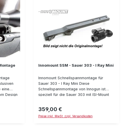
-Montage
Innomount SSM - Sauer 303 - I Ray Mini
ntage
Innomount Schnellspannmontage für
klusiven
Sauer 303 - I Ray Mini Diese
 eine
Schnellspannmontage von Innogun ist
vom Design
speziell für die Sauer 303 mit ISI-Mount
e aus Titan
Montage entwickelt. Die ISI-Mount wurde
ise
zu Beginn der Fertigung der Sauer 303
359,00 €
Regulärer Preis:
verwendet. Die aktuellen Sauer 303
Preise inkl. MwSt. zzgl. Versandkosten
 Montage
Selbstladebüchsen besitzen die neuere
rden mit
Sauer SUM-Montage für die Sauer 404.
fe (damit
Je nachdem wie alt Ihre Sauer 303