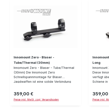
Innomount Zero - Blaser -
Innomount 
Tube/Thermal (30mm)
Long
Innomount Zero - Blaser - Tube/Thermal
Innomount 
(30mm) Die Innomount Zero
Diese Inn
Schnellspannmontage für Blaser
verfügt übe
Jagdwaffen ist eine solide Verbindung
Schiene in
zwischen Ihrer Blaser Jagdwaffe und dem
der Obersi
Pulsar Talion Wärmebildgerät. Beim neuen
bestens zu
359,00 €
359,00
Regulärer Preis:
Regulärer P
Zero-Verschluß-System schrauben Sie
Visierungen
Preise inkl. MwSt. zzgl. Versandkosten
Preise inkl. 
die Montage auf der Waffe fest und
Nachtsicht
drücken danach den Hebel zur Montage -
Zubehör mi