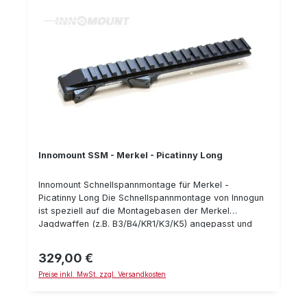
werden. Details: Klemmhebel mit Sicherung gegen
ungewolltes Öffnen wiederholgenau hergestellt aus
Stahl passend für Merkel B3/B4/KR1/K3/K5 passend
für Picatinny Bauhöhe: 20 mm Typnummer: 50-PT-20-
00-900
Innomount SSM - Merkel - Picatinny Long
Innomount Schnellspannmontage für Merkel -
Picatinny Long Die Schnellspannmontage von Innogun
ist speziell auf die Montagebasen der Merkel
Jagdwaffen (z.B. B3/B4/KR1/K3/K5) angepasst und
bietet eine innovative, zuverlässige und
wiederholgenaue Zielfernrohrmontage auf qualitativ
329,00 €
Regulärer Preis:
hohem Niveau. Dabei bietet Innogun eine Vielzahl
Preise inkl. MwSt. zzgl. Versandkosten
verschieder Spezialmontagen - damit auch moderne
Wärmebildgeräte oder Nachtsichttechnik zuverlässig
montiert werden kann. Durch die integrierte Picatinny-