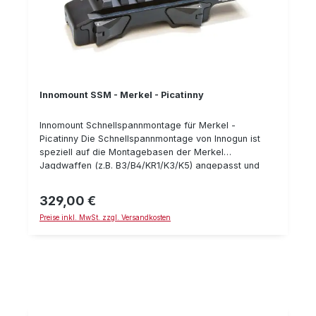
Innomount SSM - Merkel - Picatinny
Innomount Schnellspannmontage für Merkel -
Picatinny Die Schnellspannmontage von Innogun ist
speziell auf die Montagebasen der Merkel
Jagdwaffen (z.B. B3/B4/KR1/K3/K5) angepasst und
bietet eine innovative, zuverlässige und
wiederholgenaue Zielfernrohrmontage auf qualitativ
329,00 €
Regulärer Preis:
hohem Niveau. Dabei bietet Innogun eine Vielzahl
Preise inkl. MwSt. zzgl. Versandkosten
verschieder Spezialmontagen - damit auch moderne
Wärmebildgeräte oder Nachtsichttechnik zuverlässig
montiert werden kann. Durch die integrierte Picatinny-
Schiene auf der Oberseite der Montage können
Drückjagd-Optiken, Rotpunktvisiere, Thermal-Geräte
oder Nachtsichttechnik bzw. anderes Zubehör auf
Basis einer Picatinny-Schienen Aufnahme bequem und
zuverlässig auf Ihrer Merkel Jagdwaffe montiert