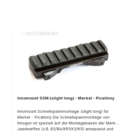
Schiene auf der Oberseite der Montage können
Drückjagd-Optiken, Rotpunktvisiere, Thermal-Geräte
oder Nachtsichttechnik bzw. anderes Zubehör auf
Basis einer Picatinny-Schienen Aufnahme bequem und
zuverlässig auf Ihrer Merkel Jagdwaffe montiert
werden. In der "Long" Ausführung stehen Ihnen
200mm Picatinny-Schiene zur Montage zur Verfügung.
Details: Klemmhebel mit Sicherung gegen
ungewolltes Öffnen wiederholgenau hergestellt aus
Stahl passend für Merkel B3/B4/KR1/K3/K5 passend
für Picatinny Gesammtlänge 200 mm Bauhöhe: 20 mm
Typnummer: 50-PT-20-110-900
Innomount SSM (slight long) - Merkel - Picatinny
Innomount Schnellspannmontage (slight long) für
Merkel - Picatinny Die Schnellspannmontage von
Innogun ist speziell auf die Montagebasen der Merkel
Jagdwaffen (z.B. B3/B4/KR1/K3/K5) angepasst und
bietet eine innovative, zuverlässige und