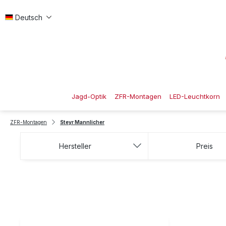
 Hauptinhalt springen
Zur Suche springen
Zur Hauptnavigation springen
Deutsch
Jagd-Optik
ZFR-Montagen
LED-Leuchtkorn
ZFR-Montagen
Steyr Mannlicher
Hersteller
Preis