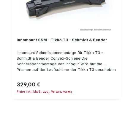
Innomount SSM - Tikka T3 - Schmidt & Bender
Innomount Schnellspannmontage für Tikka T3 -
Schmidt & Bender Convex-Schiene Die
Schnellspannmontage von Innogun wird auf die
Prismen auf der Laufschiene der Tikka T3 geschoben
und mittels den Schnellspann-Verschlüssen
zuverlässig und wiederholgenau befestigt. Die
329,00 €
Regulärer Preis:
Montage eignet sich für die Schmidt & Bender
Preise inkl. MwSt. zzgl. Versandkosten
Convex-Schiene. Details: Klemmhebel mit Sicherung
gegen ungewolltes Öffnen wiederholgenau hergestellt
aus Stahl passend für Tikka T3 passend für Schmidt
& Bender Convex-Schiene Bauhöhe: 10 mm
Typnummer: 50-SB-10-00-400