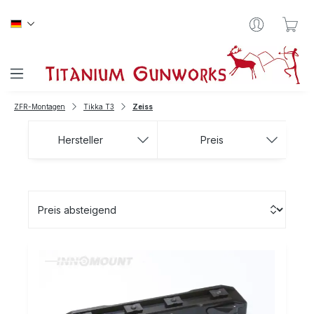
Zum Hauptinhalt springen
War
ZFR-Montagen
Tikka T3
Zeiss
Hersteller
Preis