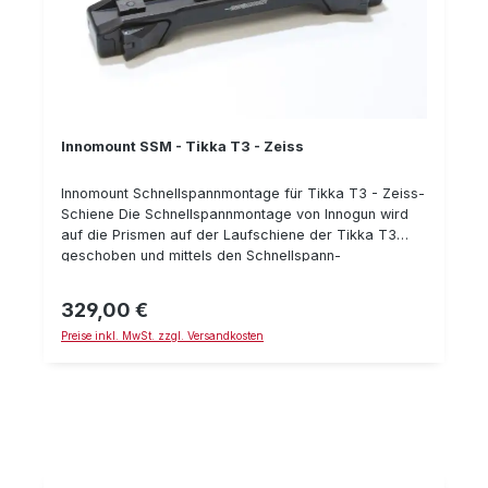
Innomount SSM - Tikka T3 - Zeiss
Innomount Schnellspannmontage für Tikka T3 - Zeiss-
Schiene Die Schnellspannmontage von Innogun wird
auf die Prismen auf der Laufschiene der Tikka T3
geschoben und mittels den Schnellspann-
Verschlüssen zuverlässig und wiederholgenau
befestigt. Die Zeiss Innenschiene wird derzeit von
329,00 €
Regulärer Preis:
mehreren Herstellern verwendet, da Ihr Patent
Preise inkl. MwSt. zzgl. Versandkosten
abgelaufen ist. Somit können Sie Zielfernrohre der
Marken Zeiss, Leica, Meopta, uvm. einfach und
zuverlässig auf dieser Montage montieren. Die
Innomount Montage stellt eine erstklassige Montage
für Ihre Tikka T3 Waffe dar. Durch eine Vielzahl an
verschiedenen Ausführungen stehen Ihnen somit
nahezu jede Kombinationsmöglichkeit Ihrer Waffe &
einer gewünschten Zieloptik zur Verfügung. Details: