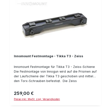
Klemmhebel mit Sicherung gegen ungewolltes Öffnen
wiederholgenau hergestellt aus Stahl passend für
Tikka T3 passend für Zielfernrohre mit Zeiss-Schiene
Bauhöhe: 9 mm Typnummer: 50-VM-09-00-400
Innomount Festmontage - Tikka T3 - Zeiss
Innomount Festmontage für Tikka T3 - Zeiss-Schiene
Die Festmontage von Innogun wird auf die Prismen auf
der Laufschiene der Tikka T3 geschoben und mittels
den Torx-Schrauben befestigt. Die Zeiss
Innenschiene wird derzeit von mehreren Herstellern
verwendet, da Ihr Patent abgelaufen ist. Somit können
259,00 €
Regulärer Preis:
Sie Zielfernrohre der Marken Zeiss, Leica, Meopta,
Preise inkl. MwSt. zzgl. Versandkosten
uvm. einfach und zuverlässig auf dieser Montage
montieren. Die Innomount Montage stellt eine
erstklassige Montage für Ihre Tikka T3 Waffe dar.