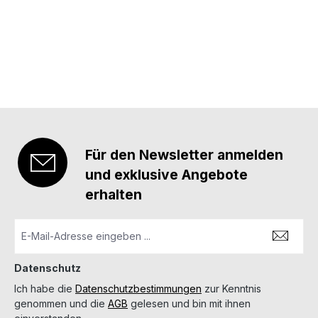
Durch eine Vielzahl an verschiedenen Ausführungen
stehen Ihnen somit nahezu jede
Kombinationsmöglichkeit Ihrer Waffe & einer
gewünschten Zieloptik zur Verfügung. Details:
Festmontage hergestellt aus Stahl passend für Tikka
T3 passend für Zielfernrohre mit Zeiss-Schiene
Bauhöhe: 9 mm Typnummer: 53-VM-09-00-400
Für den Newsletter anmelden
und exklusive Angebote
erhalten
Datenschutz
Ich habe die
Datenschutzbestimmungen
zur Kenntnis
genommen und die
AGB
gelesen und bin mit ihnen