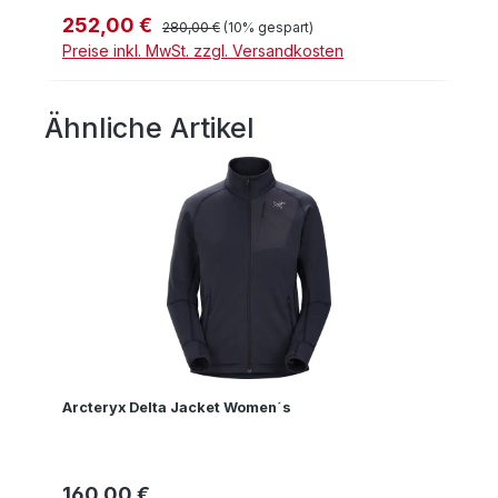
252,00 €
Verkaufspreis:
Regulärer Preis:
280,00 €
(10% gespart)
Preise inkl. MwSt. zzgl. Versandkosten
Ähnliche Artikel
Produktgalerie überspringen
Arcteryx Delta Jacket Women´s
160,00 €
Regulärer Preis: