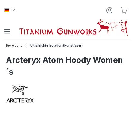
Zum Hauptinhalt springen
War
Bekleidung
Ultraleichte Isolation (Kunstfaser)
Arcteryx Atom Hoody Women
´s