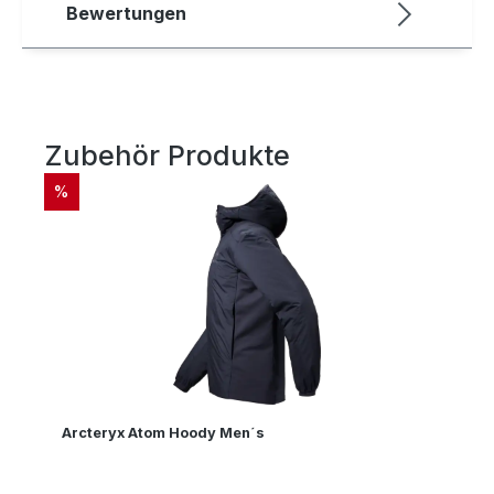
Bewertungen
Zubehör Produkte
Produktgalerie überspringen
RABATT
%
Arcteryx Atom Hoody Men´s