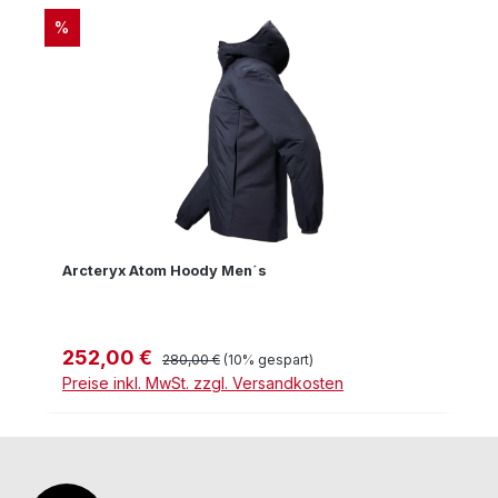
RABATT
%
Arcteryx Atom Hoody Men´s
252,00 €
Verkaufspreis:
Regulärer Preis:
280,00 €
(10% gespart)
Preise inkl. MwSt. zzgl. Versandkosten