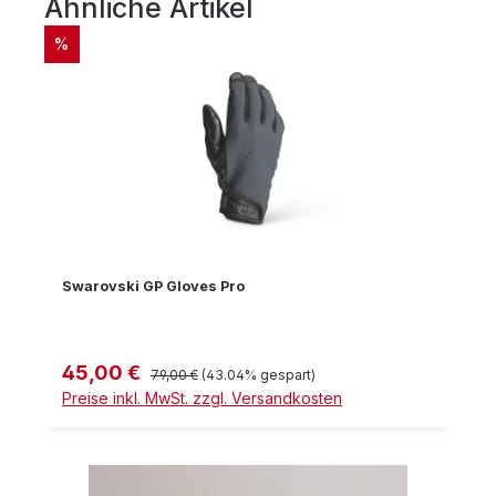
Ähnliche Artikel
Produktgalerie überspringen
RABATT
%
Swarovski GP Gloves Pro
45,00 €
Verkaufspreis:
Regulärer Preis:
79,00 €
(43.04% gespart)
Preise inkl. MwSt. zzgl. Versandkosten