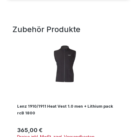
Zubehör Produkte
Produktgalerie überspringen
Lenz 1910/1911 Heat Vest 1.0 men + Lithium pack
rcB 1800
365,00 €
Regulärer Preis:
Preise inkl. MwSt. zzgl. Versandkosten