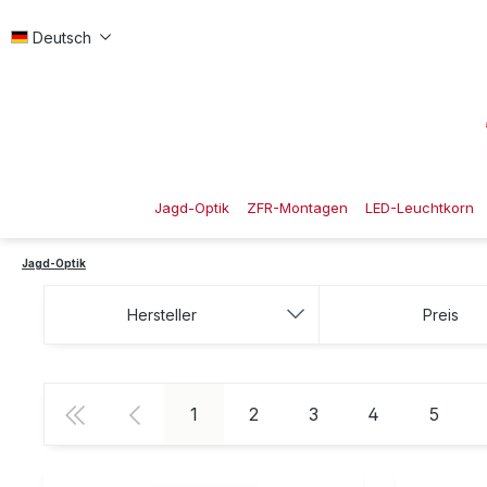
 Hauptinhalt springen
Zur Suche springen
Zur Hauptnavigation springen
Deutsch
Jagd-Optik
ZFR-Montagen
LED-Leuchtkorn
Jagd-Optik
Hersteller
Preis
Seite
Seite
Seite
Seite
Seite
1
2
3
4
5