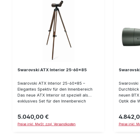
Swarovski ATX Interior 25-60x85
Swarovsk
Swarovski ATX Interior 25-60x85 –
Swarovski 
Elegantes Spektiv für den Innenbereich
Durchblick
Das neue ATX Interior ist speziell als
neuen BTX 
exklusives Set für den Innenbereich
Optik die W
konzipiert worden. Hochwertige
Vogelkunde
Materialien und edle Farben lassen das
Naturbeoba
5.040,00 €
4.842,0
Regulärer Preis:
Regulärer P
ATX Interior zu einem Highlight in Ihrer
der Jagd. 
Preise inkl. MwSt. zzgl. Versandkosten
Preise inkl. 
Lodge oder Penthousewohnung werden.
ist eine ec
Das Set beinhaltet ein ATX Okularmodul
einzigartig
Interior, ein 85 mm Objektivmodul Interior
Entdecken 