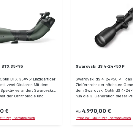
i BTX 35x95
Swarovski dS 4-24x50 P
Optik BTX 35x95: Einzigartiger
Swarovski dS 4-24x50 P – das i
 mit zwei Okularen Mit dem
Zielfernrohr der nächsten Gene
Spektiv verändert Swarovski
dem Swarovski Optik dS 4-24x
elt der Ornithologie und
nun die 3. Generation dieser P
 sowie Tier- und
Zielfernrohre für die Jagd zur 
chtung – während und abseits
Dafür spricht unter anderem de
0 €
4.990,00 €
reis:
Regulärer Preis:
Ab
Das Spektiv mit zwei Okularen
sechsfache Zoom, der vielseit
MwSt. zzgl. Versandkosten
Preise inkl. MwSt. zzgl. Versandkosten
hte Weltneuheit, die einen
Anwendungsoptionen ermöglich
en Durchblick ermöglicht.
insbesondere die intelligente T
Sie das BTX 35x95 jetzt im
die auf Knopfdruck alle releva