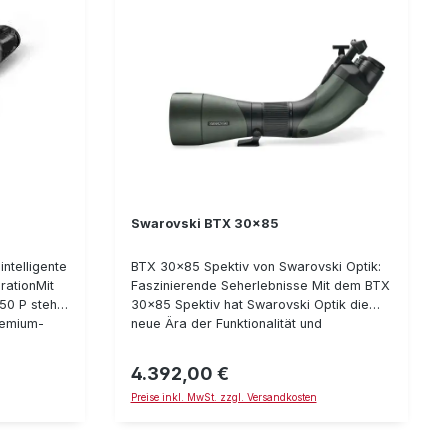
Swarovski BTX 30x85
ntelligente
BTX 30x85 Spektiv von Swarovski Optik:
rationMit
Faszinierende Seherlebnisse Mit dem BTX
50 P steht
30x85 Spektiv hat Swarovski Optik die
remium-
neue Ära der Funktionalität und
Verfügung.
Sehqualität eingeläutet. Das Besondere:
r
Das BTX 30x85 mit binokularem Modul
4.392,00 €
Regulärer Preis:
ige
bündelt die Sehkraft beider Augen und
Preise inkl. MwSt. zzgl. Versandkosten
t sowie
bietet somit ein einzigartiges Seherlebnis,
echnologie,
welches die Modelle der ATX/STX und
nten
ATS/STS Linien aufgrund ihrer Bauweise