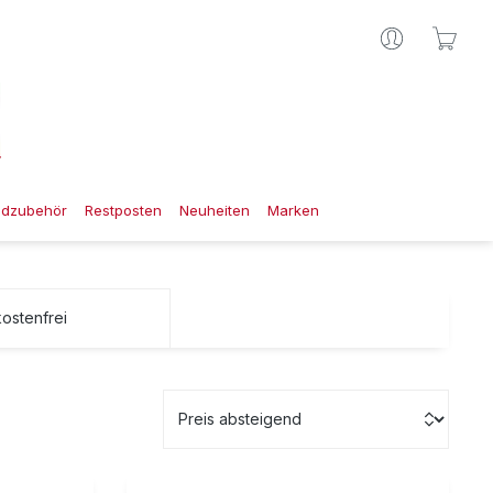
Ware
gdzubehör
Restposten
Neuheiten
Marken
nzufügen: Versandkostenfrei
ostenfrei