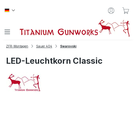
Zum Hauptinhalt springen
War
ZFR-Montagen
Sauer 404
Swarovski
LED-Leuchtkorn Classic