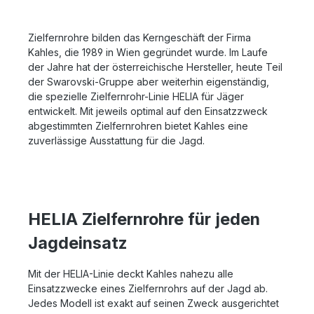
weiter. So kann bei Nichtgebrauch der Waffe
Jagdsituationen wechselt, aber nicht unbedingt das
wertvolle Energie gespart werden. Details: Besonders
Zielfernrohr, kann sich auf das HELIA 1,6-8x42i
kompakt Außergewöhnlich hohe Randschärfe 1-fach
verlassen. Das Zielfernrohr punktet mit allen wichtigen
Zielfernrohre bilden das Kerngeschäft der Firma
Vergrößerung für einen irritationsfreien Blick mit
Faktoren, die ein vielseitig einsetzbares Modell
Kahles, die 1989 in Wien gegründet wurde. Im Laufe
beiden Augen Tag/Nacht Leuchtabsehen mit
benötigt. Funktionalität, Handhabung und Ergonomie
der Jahre hat der österreichische Hersteller, heute Teil
intelligenter Abschaltautomatik OILPHOBIC
wissen in den unterschiedlichen Situationen zu
beschichtete Linsen
der Swarovski-Gruppe aber weiterhin eigenständig,
punkten. Lassen Sie sich gerne ausführlich zum HELIA
die spezielle Zielfernrohr-Linie HELIA für Jäger
1,6-8x42i – wahlweise mit oder ohne SR-Schiene –
entwickelt. Mit jeweils optimal auf den Einsatzzweck
beraten. Sie erreichen unsere Experten telefonisch
abgestimmten Zielfernrohren bietet Kahles eine
unter 06071-922765 oder per Nachricht.
zuverlässige Ausstattung für die Jagd.
HELIA Zielfernrohre für jeden
Jagdeinsatz
Mit der HELIA-Linie deckt Kahles nahezu alle
Einsatzzwecke eines Zielfernrohrs auf der Jagd ab.
Jedes Modell ist exakt auf seinen Zweck ausgerichtet