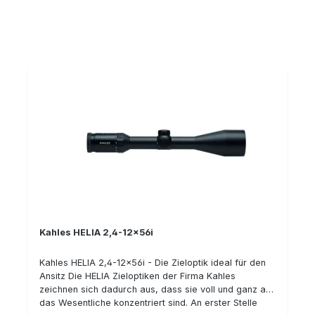
Schießen auf größere Distanzen im algemeinen. Das
intelligente Leuchtabsehen der HELIA-Serie Das
intelligente Leuchtabsehen erkennt mit Hilfe eines
Neigungssensors, ob sich das Zielfernrohr in
Schussposition befindet. Der Sensor gibt diese
Information in Echtzeit an die Beleuchtungseinheit
weiter. So kann bei Nichtgebrauch der Waffe
wertvolle Energie gespart werden. Details: Leichte
und führige Optik Hohe Dämmerungsleistung
Außergewöhnlich hohe Randschärfe Tag/Nacht
Leuchtabsehen mit intelligenter Abschaltautomatik
OILPHOBIC beschichtete Linsen
Kahles HELIA 2,4-12x56i
Kahles HELIA 2,4-12x56i - Die Zieloptik ideal für den
Ansitz Die HELIA Zieloptiken der Firma Kahles
zeichnen sich dadurch aus, dass sie voll und ganz auf
das Wesentliche konzentriert sind. An erster Stelle