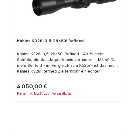
Kahles K328i 3,5-28x50i Refined
Kahles K328i 3,5-28x50i Refined – 40 % mehr
Sehfeld, die das Jagderlebnis verändern! Mit 40 %
mehr Sehfeld – im Vergleich zum K525i – ist das neue
Kahles K328i Refined Zielfernrohr ein echter
Gamechanger, der Ihr Jagd- und Schießsport Erlebnis
verändern wird. Zusammen mit einer komfortablen
4.050,00 €
Regulärer Preis:
Eyebox und 8-fachem Zoom bei hoher optischer
Preise inkl. MwSt. zzgl. Versandkosten
Leistung setzt das taktische Zielfernrohr neue
Maßstäbe und läutet eine neue Generation von
Optikdesign ein. Alle Highlights im Überblick: 3,5 bis
28-fache Vergrößerung 8-facher Zoom 40 % mehr
Sehfeld* (14,3-1,8 m/ 100 m) 50 mm
Objektivdurchmesser 360 mm Länge 36 mm
Mittelrohrdurchmesser 1.050 g Gewicht beleuchtet *
Vergleichsbasis K525i bei 25-facher Vergrößerung