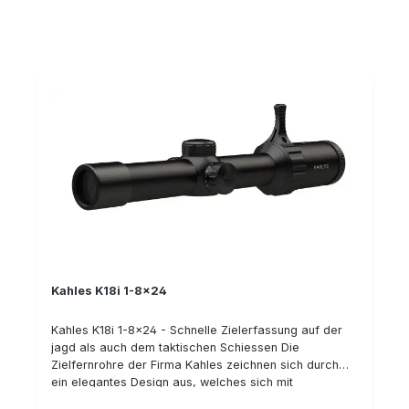
Parallaxenverstellung im Höhenturm zu den Highlights
Verdrehschutz der K-Serie Der innovative
des Zielfernrohrs. Alle Bedienelemente sind dank
Verdrehschutz TWIST GUARD ist ein patentierter
spezieller Anordnung intuitiv bedienbar – einfach und
Mechanismuss, um ein unbeabsichtigtes Verdrehen
bequem aus der Schussposition heraus, ohne dass
der Seitenverstellung zu verhindern. Der
eine Hand übergreifen muss. Die Seitenverstellung ist
Verdrehschutz lässt sich einfach bedienen und muss
sowohl links als auch rechts möglich, was die
nicht lässtig gesperrt und wieder entsperrt werden.
überlegene Handhabung und den ergonomischen
Details: Hohe optische Qualität: Kontrast, Sehfeld
Aufbau des Zielfernrohrs unterstreicht. Stellen Sie
Ultrakurzes und leichtes Zielfernrohr Patentierte
uns gerne Ihre Fragen zum neuen Zielfernrohr des
Parallaxeverstellung im Höhenturm (20 m bis ∞)
österreichischen Herstellers und kontaktieren Sie uns
Leuchtabsehen in 1. Bildebene Verschiedene
unter 06071-622765 oder per Mail.
Verstellrichtungen wählbar:cw (im Uhrzeigersinn) ccw
(gegen den Uhrzeigersinn)
Kahles K18i 1-8x24
Kahles K18i 1-8x24 - Schnelle Zielerfassung auf der
jagd als auch dem taktischen Schiessen Die
Zielfernrohre der Firma Kahles zeichnen sich durch
ein elegantes Design aus, welches sich mit
hochwertiger Technologie und scharfer, brillanter