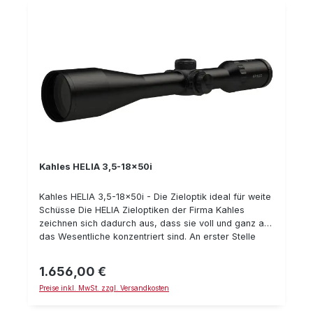
Leuchtabsehen in 2. Bildebene OILPHOBIC
beschichtete Linsen Spezielle Absehen zur Auswahl
Kahles HELIA 3,5-18x50i
Kahles HELIA 3,5-18x50i - Die Zieloptik ideal für weite
Schüsse Die HELIA Zieloptiken der Firma Kahles
zeichnen sich dadurch aus, dass sie voll und ganz auf
das Wesentliche konzentriert sind. An erster Stelle
stehen hier Funktionalität, Zuverlässigkeit,
Handhabung und Ästhetik. Die Zielfernrohre der Firma
1.656,00 €
Regulärer Preis:
Kahles verfügen über ein ausgesprochen gutes
Preise inkl. MwSt. zzgl. Versandkosten
Preisleistungsverhältnis. Das Kahles HELIA 3,5-18x50i
ist ein Zielfernrohr für die Gebirgsjagd oder das