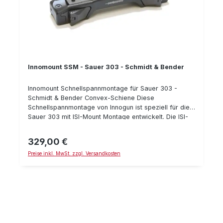
Innomount SSM - Sauer 303 - Schmidt & Bender
Innomount Schnellspannmontage für Sauer 303 -
Schmidt & Bender Convex-Schiene Diese
Schnellspannmontage von Innogun ist speziell für die
Sauer 303 mit ISI-Mount Montage entwickelt. Die ISI-
Mount wurde zu Beginn der Fertigung der Sauer 303
verwendet. Die aktuellen Sauer 303
329,00 €
Regulärer Preis:
Selbstladebüchsen besitzen die neuere Sauer SUM-
Preise inkl. MwSt. zzgl. Versandkosten
Montage für die Sauer 404. Je nachdem wie alt Ihre
Sauer 303 Selbstlade-Büchse also ist, benötigen Sie
die "Sauer 303 Montage" (bzw. ISI-Mount) oder die
"Sauer 404 Montage" (bzw. SUM-Montage). Die
Schmidt & Bender Convex-Schiene verfügt über 4
Befestigungspunkte via Nutensteine. Sie läßt sich
einfach montieren. Die Innomount Montage stellt eine
erstklassige Montage für Ihre Sauer 303