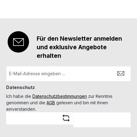
Selbstladebüchse dar. Durch eine Vielzahl an
verschiedenen Ausführungen stehen Ihnen somit
nahezu jede Kombinationsmöglichkeit Ihrer Waffe &
einer gewünschten Zieloptik zur Verfügung. Details:
Klemmhebel mit Sicherung gegen ungewolltes Öffnen
wiederholgenau hergestellt aus Stahl passend für
Für den Newsletter anmelden
Sauer 303 (ISI-Mount) passend für Schmidt & Bender
Convex-Schiene Bauhöhe: 9 mm Typnummer: 50-SB-
und exklusive Angebote
09-00-600
erhalten
Datenschutz
Ich habe die
Datenschutzbestimmungen
zur Kenntnis
genommen und die
AGB
gelesen und bin mit ihnen
einverstanden.