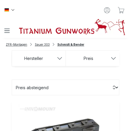
Zum Hauptinhalt springen
War
ZFR-Montagen
Sauer 303
Schmidt & Bender
Hersteller
Preis