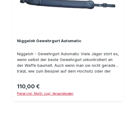
Niggeloh Gewehrgurt Automatic
Niggeloh - Gewehrgurt Automatic Viele Jäger stört es,
wenn selbst der beste Gewehrgurt unkontrolliert an
der Waffe baumelt. Auch wenn man sie nicht gerade
trägt, wie zum Beispiel auf dem Hochsitz oder der
Kanzel, im Waffenschrank oder beim Schießen, vor
allem mit der Flinte. Den AUTOMATIC muß man nicht
110,00 €
Regulärer Preis:
straffziehen, denn das macht er von selbst, ganz
Preise inkl. MwSt. zzgl. Versandkosten
allein, immer dann, wenn die Waffe nicht
getragen wird. Des Weiteren bietet
er besonderen Komfort, was die Niggeloh
Gewehrgurte so begehrt macht. Ein Gurt, der es in
sich hat! Die Länge beträgt 68 - 105 cm