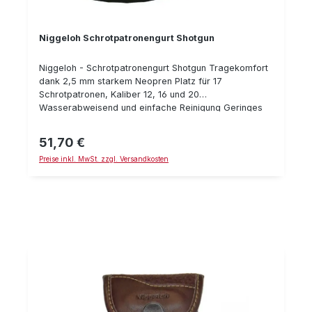
Niggeloh Schrotpatronengurt Shotgun
Niggeloh - Schrotpatronengurt Shotgun Tragekomfort
dank 2,5 mm starkem Neopren Platz für 17
Schrotpatronen, Kaliber 12, 16 und 20
Wasserabweisend und einfache Reinigung Geringes
Eigengewicht, nur 130 Gramm Großer, stufenloser
Verstellbereich (83 – 135 cm) Schnelles und einfaches
51,70 €
Regulärer Preis:
Handling dank Steckverschluss Lautlose
Preise inkl. MwSt. zzgl. Versandkosten
Einhandbedienung