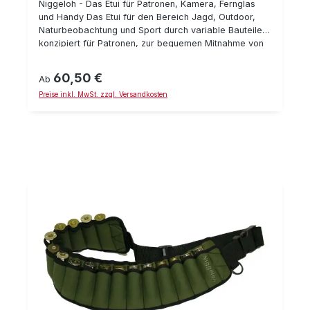
Niggeloh - Das Etui für Patronen, Kamera, Fernglas
und Handy Das Etui für den Bereich Jagd, Outdoor,
Naturbeobachtung und Sport durch variable Bauteile
konzipiert für Patronen, zur bequemen Mitnahme von
Kamera, Fernglas und auch Handy geeignet Das
Neue patentierte System erlaubt die Montage am
60,50 €
Regulärer Preis:
Ab
Gürtel ohne diesen zu öffnen. Sicher und unverlierbar
Preise inkl. MwSt. zzgl. Versandkosten
Der moderne Magnetverschluß erlaubt ein bequemes
Öffnen In zwei unterschiedlichen Aussenmaterialien
lieferbar: Extrem robustes Cordura und edles, braunes
Leder Fünf verschiedene Einsätze erhältlich Optional
erhältlich: Ein hochwertiges Koppel aus Gurtband, mit
dem das Etui über der Kleidung getragen werden
kann, stufenlos verstellbar – max. 140 cm Länge; 38
mm breit; geringes Gewicht: nur rd. 150 Gramm