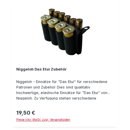
Niggeloh Das Etui Zubehör
Niggeloh - Einsätze für "Das Etui" für verschiedene
Patronen und Zubehör Dies sind qualitativ
hochwertige, elastische Einsätze für "Das Etui" von
Niggeloh. Zu Verfügung stehen verschiedene
Konstellationen und Kombinationen von Platzhaltern für
unterschiedliche Patronen. Des Weiteren ist ein oliv
19,50 €
Regulärer Preis:
grünes Gurtband/ Jagdkoppel erhältlich.
Preise inkl. MwSt. zzgl. Versandkosten