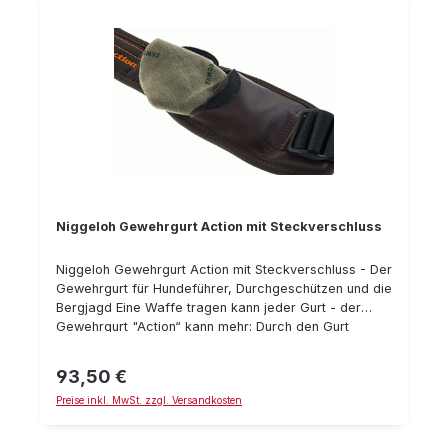
Niggeloh Gewehrgurt Action mit Steckverschluss
Niggeloh Gewehrgurt Action mit Steckverschluss - Der
Gewehrgurt für Hundeführer, Durchgeschützen und die
Bergjagd Eine Waffe tragen kann jeder Gurt - der
Gewehrgurt "Action“ kann mehr: Durch den Gurt
"Action" läßt sich die Waffe am Körper festziehen, so
dass selbst auf „allen Vieren“ nicht vom
93,50 €
Regulärer Preis:
Rücken rutscht – bei der Nachsuche, zum
Preise inkl. MwSt. zzgl. Versandkosten
„Durchgehen“, im Gebirge oder auf der Pirsch lässt
sie sich wieder blitzschnell lösen und
in „ Action“ bringen Mit einer Hand zu bedienen Der