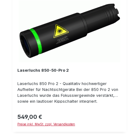
Laserluchs 850-50-Pro 2
Laserluchs 850 Pro 2 - Qualitativ hochwertiger
Aufheller für Nachtsichtgeräte Bei der 850 Pro 2 von
Laserluchs wurde das Fokussiergewinde verstärkt,
sowie ein lautloser Kippschalter integriert.
Insbesondere im jagdlichen Bereich in Verbindung mit
Nachtsichtgeräten ist dieser Aufheller optimal.
549,00 €
Regulärer Preis:
Technische Daten: Schocksicher, optimierte
Preise inkl. MwSt. zzgl. Versandkosten
Wasserdichte Wellenlänge: 850 nm 100% augensicher
Batterien: 1x CR 123 (3V) Maße: 14,3x3 cm Gewicht:
165 g