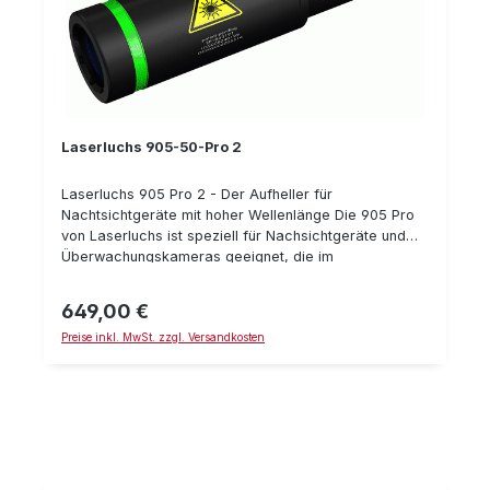
Laserluchs 905-50-Pro 2
Laserluchs 905 Pro 2 - Der Aufheller für
Nachtsichtgeräte mit hoher Wellenlänge Die 905 Pro
von Laserluchs ist speziell für Nachsichtgeräte und
Überwachungskameras geeignet, die im
Wellenbereich 905 nm arbeiten. Insbesondere im
jagdlichen Bereich in Verbindung mit
649,00 €
Regulärer Preis:
Nachtischtgeräten ist dieser Aufheller optimal.
Preise inkl. MwSt. zzgl. Versandkosten
Selbst das infrarotempfindliche Rotwild wird durch
diese Form von Wellen nicht gestört. Technische
Daten: Schocksicher, optimierte Wasserdichte
Wellenlänge: 905 nm 100% augensicher hohe
Reichweite Batterien: 1x CR 123 (3V) Maße: 14,3x3 cm
Gewicht: 165 g