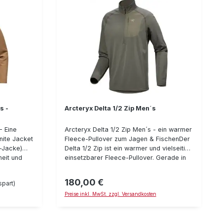
s -
Arcteryx Delta 1/2 Zip Men´s
- Eine
Arcteryx Delta 1/2 Zip Men´s - ein warmer
nite Jacket
Fleece-Pullover zum Jagen & FischenDer
-Jacke)
Delta 1/2 Zip ist ein warmer und vielseitig
eit und
einsetzbarer Fleece-Pullover. Gerade in
ann sehr
der Farbe "Forage" der ideale Begleiter
ht getragen
zum Jagen und Fischen. Durch den 1/2
180,00 €
Regulärer Preis:
part)
ut solo
langen Reißverschluss läßt sich die
Preise inkl. MwSt. zzgl. Versandkosten
"Wärme" der Aktivität gut anpassen und
bustheit,
der Kragen sorgt auch bei kaltem Wetter
keine
für maximale Wärme und minimalen