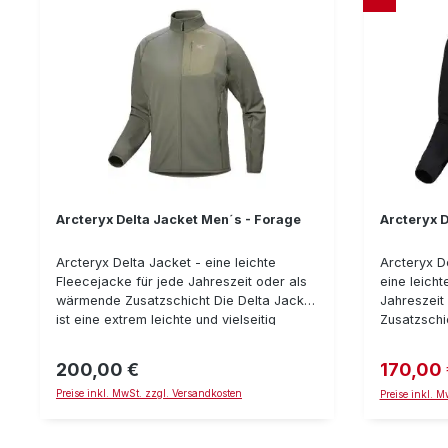
Arcteryx Delta Jacket Men´s - Forage
Arcteryx D
Arcteryx Delta Jacket - eine leichte
Arcteryx D
Fleecejacke für jede Jahreszeit oder als
eine leicht
wärmende Zusatzschicht Die Delta Jacket
Jahreszeit
ist eine extrem leichte und vielseitig
Zusatzschic
verwendbare Fleece-Jacke, innen mit
extrem lei
einer Waffel-Struktur und außen einer
Fleece-Jac
200,00 €
170,00
Regulärer Preis:
Verkaufspr
glatten Oberfläche. In der warmen
Struktur un
Preise inkl. MwSt. zzgl. Versandkosten
Jahreszeit ist sie alleine vollkommen
Oberfläche
Preise inkl. 
ausreichend. In der kalten Jahreszeit ist
sie alleine
sie eine sinnvolle wärmende Ergänzung
kalten Jahr