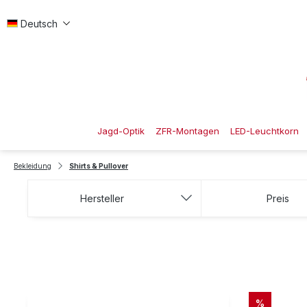
 Hauptinhalt springen
Zur Suche springen
Zur Hauptnavigation springen
Deutsch
Jagd-Optik
ZFR-Montagen
LED-Leuchtkorn
Bekleidung
Shirts & Pullover
Hersteller
Preis
RABATT
%