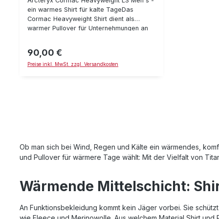
Arcteryx Cormac Heavyweight LS Men´s -
ein warmes Shirt für kalte TageDas
Cormac Heavyweight Shirt dient als
warmer Pullover für Unternehmungen an
kalten Tagen. Das Shirt verliert selbst im
feuchten Zustand nicht seine wärmenden
90,00 €
Regulärer Preis:
Eigenschaften und trocknet in relativ
Preise inkl. MwSt. zzgl. Versandkosten
kurzer Zeit wieder. Dadurch ist es ideal
auch für Stopp-and-Go Aktivitäten, bei
denen man zeitweise schwitzt und dann
wieder "frieren würde" wenn man sich
nicht mehr bewegt. Also, ein ideales Shirt
für den Ansitz, die Jagd im Allgemeinen,
aber auch sportliche
Aktivitäten.Materialzusammensetzung:100
% Polyester
Ob man sich bei Wind, Regen und Kälte ein wärmendes, komfor
und Pullover für wärmere Tage wählt: Mit der Vielfalt von Ti
Wärmende Mittelschicht: Shir
An Funktionsbekleidung kommt kein Jäger vorbei. Sie schützt v
wie Fleece und Merinowolle. Aus welchem Material Shirt und Pu