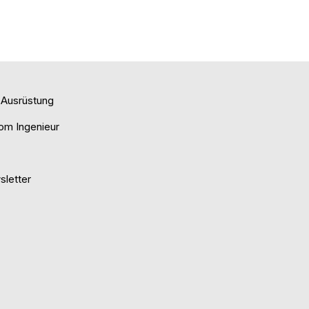
e Ausrüstung
om Ingenieur
letter