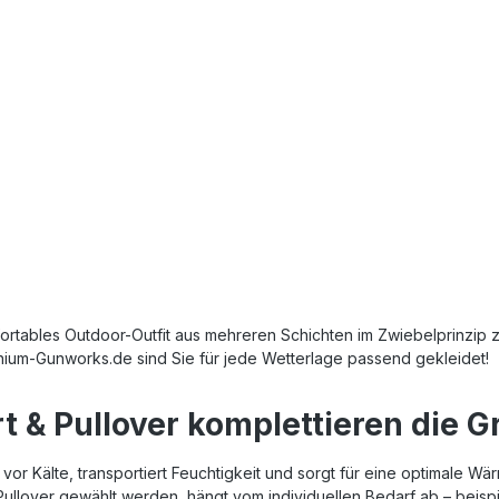
tables Outdoor-Outfit aus mehreren Schichten im Zwiebelprinzip zu
tanium-Gunworks.de sind Sie für jede Wetterlage passend gekleidet!
t & Pullover komplettieren die 
or Kälte, transportiert Feuchtigkeit und sorgt für eine optimale Wä
llover gewählt werden, hängt vom individuellen Bedarf ab – beispiel