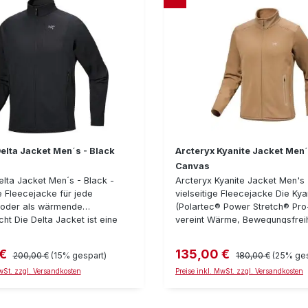
elta Jacket Men´s - Black
Arcteryx Kyanite Jacket Men´
Canvas
elta Jacket Men´s - Black -
Arcteryx Kyanite Jacket Men's 
e Fleecejacke für jede
vielseitige Fleecejacke Die Kya
 oder als wärmende
(Polartec® Power Stretch® Pro
ht Die Delta Jacket ist eine
vereint Wärme, Bewegungsfreih
chte und vielseitig verwendbare
Feuchtigkeitsregulierung. Sie k
ke, innen mit einer Waffel-
gut als mittlere Kleidungsschic
 €
135,00 €
eis:
Regulärer Preis:
Verkaufspreis:
Regulärer Preis:
200,00 €
(15% gespart)
180,00 €
(25% ges
d außen einer glatten
werden, lässt sich aber auch g
. In der warmen Jahreszeit ist
MwSt. zzgl. Versandkosten
tragen. Das abriebfeste Nylon-
Preise inkl. MwSt. zzgl. Versandkosten
 vollkommen ausreichend. In der
Obermaterial sorgt für hohe Ro
eszeit ist sie eine sinnvolle
sodass die Kyanite Jacket für 