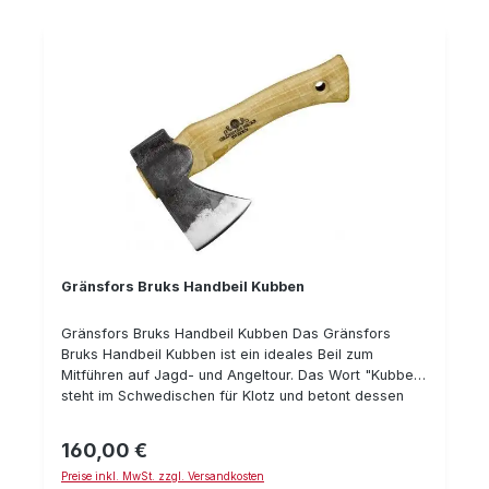
Gränsfors Bruks Handbeil Kubben
Gränsfors Bruks Handbeil Kubben Das Gränsfors
Bruks Handbeil Kubben ist ein ideales Beil zum
Mitführen auf Jagd- und Angeltour. Das Wort "Kubben"
steht im Schwedischen für Klotz und betont dessen
Kompaktheit. Technische Daten: Länge mit Stiel: 24 cm
Gewicht : 0,6 kg
160,00 €
Regulärer Preis:
Preise inkl. MwSt. zzgl. Versandkosten