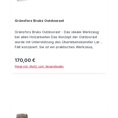
Gränsfors Bruks Outdooraxt
Gränsfors Bruks Outdooraxt - Das ideale Werkzeug
bei allen Holzarbeiten Das Konzept der Outdooraxt
wurde mit Unterstützung des Überlebenskünstler Lars
Fält konzipiert. Sie ist ein praktisches Werkzeug,
welches auf keinem Survivaltrip fehlen sollte. Durch
den relativ langen Griff an der leichten Axt besteht
170,00 €
Regulärer Preis:
genügend Hebelwirkung um Bäume zu Fällen, sowie
Preise inkl. MwSt. zzgl. Versandkosten
sie zu entasten. Technische Daten: Länge mit Stiel: 37
cm Gewicht: 0,5 kg