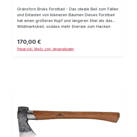
Gränsfors Bruks Forstbeil - Das ideale Beil zum Fällen
und Entasten von kleineren Bäumen Dieses Forstbeil
hat einen größeren Kopf und längeren Stiel als das
Wildmarksbeil, sodass mehr Energie zum Hacken
aufgebracht werden kann. Es ist jedoch trotzdem so
klein, dass es ohne Probleme in jeden Rucksack
170,00 €
Regulärer Preis:
passt. Technische Daten: Länge mit Stiel: 50 cm
Preise inkl. MwSt. zzgl. Versandkosten
Gewicht: 1,0 kg Schneidenschutz aus
pflanzengegerbtem Leder