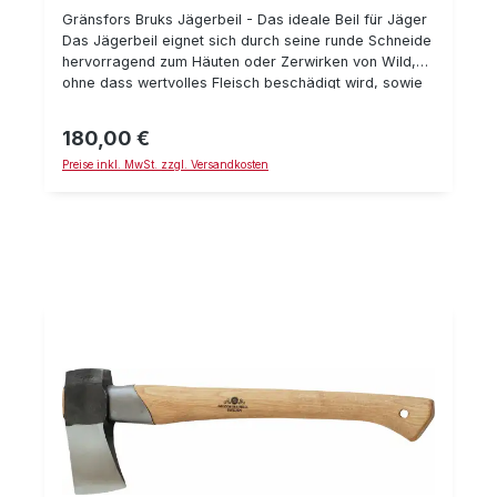
Gränsfors Bruks Jägerbeil - Das ideale Beil für Jäger
Das Jägerbeil eignet sich durch seine runde Schneide
hervorragend zum Häuten oder Zerwirken von Wild,
ohne dass wertvolles Fleisch beschädigt wird, sowie
für alle denkbaren Holzarbeiten. Gränsfors Buks bietet
mit dem Jägerbeil einen sehr hilfreichen Begleiter auf
180,00 €
Regulärer Preis:
der Jagdhütte, der in keiner gut sortierten
Preise inkl. MwSt. zzgl. Versandkosten
Jagdausstattung fehlen sollte. Technische Daten:
Länge mit Stiel: 47 cm Gewicht: 0,9 kg
Schneidenschutz aus pflanzengegerbtem Leder