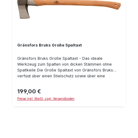
Gränsfors Bruks Große Spaltaxt
Gränsfors Bruks Große Spaltaxt - Das ideale
Werkzeug zum Spalten von dicken Stämmen ohne
Spaltkeile Die Große Spaltaxt von Gränsfors Bruks
verfügt über einen Stielschutz sowie über eine
scharfe Schneide die weiches Eindringen in den
Holzstamm ermöglicht. Spaltäxte sind aufkeinenfall für
199,00 €
Regulärer Preis:
den Einsatz in Verbindung mit Spaltkeilen bestimmt.
Preise inkl. MwSt. zzgl. Versandkosten
Hierzu ist der Spalthammer von Gränsfors Bruks
zuverwenden. Technische Daten: Länge mit Stiel: 70
cm Gewicht: 2,3 kg mit Schneidenschutz aus
pflanzengegerbtem Leder