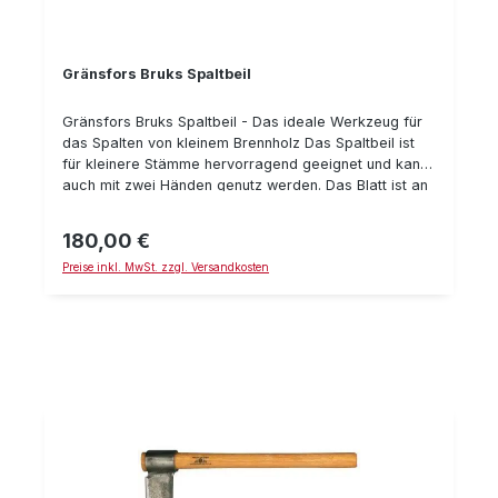
Gränsfors Bruks Spaltbeil
Gränsfors Bruks Spaltbeil - Das ideale Werkzeug für
das Spalten von kleinem Brennholz Das Spaltbeil ist
für kleinere Stämme hervorragend geeignet und kann
auch mit zwei Händen genutz werden. Das Blatt ist an
der Wange gekrümmt, glatt geschmiedet und
ebenfalls geschliffen. Die Schneide ermöglich ein
180,00 €
Regulärer Preis:
weiches Eindringen in den Holzscheit, sodass ein
Preise inkl. MwSt. zzgl. Versandkosten
effektives Arbeiten möglich ist. Des Weiteren verfügt
das Beil über einen Stielschutz aus Stahl. Technische
Daten: Länge mit Stiel: 48 cm Gewicht: 1,5 kg
Schneidenschutz aus pflanzengegerbtem Leder