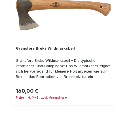
Gränsfors Bruks Wildmarksbeil
Gränsfors Bruks Wildmarksbeil - Die typische
Pfadfinder- und Campingaxt Das Wildmarksbeil eignet
sich hervorragend für kleinere Holzarbeiten wie zum
Beipiel das Bearbeiten von Brennholz für ein
Lagerfeuer. Das Beil hat den gleichen Kopf wie das
Handbeil, jedoch einen längeren Griff, passt jedoch
160,00 €
Regulärer Preis:
trotzdemproblemlos in jeden Rucksack. Technische
Preise inkl. MwSt. zzgl. Versandkosten
Daten: Länge mit Stiel: 34 cm Gewicht: 0,6 kg
Schneidenschutz aus pflanzengegerbtem Leder