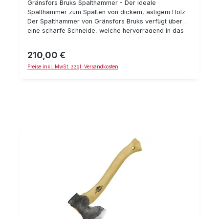
Gränsfors Bruks Spalthammer - Der ideale
Spalthammer zum Spalten von dickem, astigem Holz
Der Spalthammer von Gränsfors Bruks verfügt über
eine scharfe Schneide, welche hervorragend in das
Holz eindringt. Auf der anderen Seite kann die Fläche
mit den abgerundeten Kanten sehr gut zum
210,00 €
Regulärer Preis:
Einschlagen von Spaltkeilen genutzt werden. Des
Preise inkl. MwSt. zzgl. Versandkosten
Weiteren besitzt der Spalthammer einen Stielschutz
aus Metall. Technische Daten: Länge mit Stiel: 80 cm
Gewicht: 3,2 kg mit Schneidenschutz aus
pflanzengegerbtem Leder