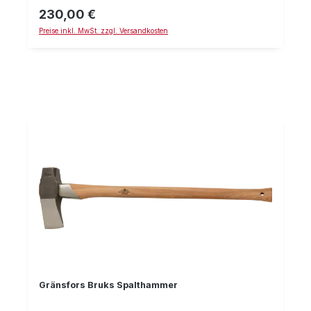
2,2 kg
230,00 €
Regulärer Preis:
Preise inkl. MwSt. zzgl. Versandkosten
Gränsfors Bruks Spalthammer