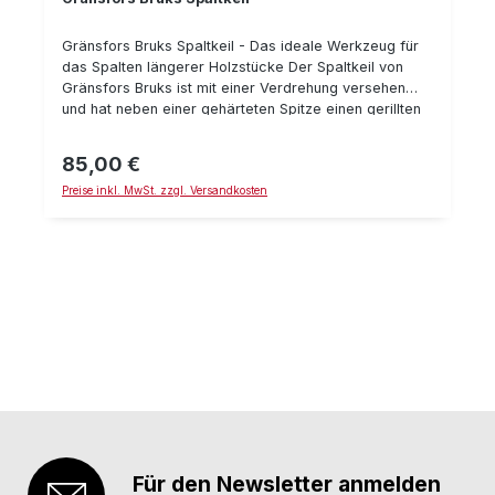
Gränsfors Bruks Spaltkeil - Das ideale Werkzeug für
das Spalten längerer Holzstücke Der Spaltkeil von
Gränsfors Bruks ist mit einer Verdrehung versehen
und hat neben einer gehärteten Spitze einen gerillten
Nacken. Der Spaltkeil eignet sich hervorragend für
das Spalten längerer Holzstücke in Längsrichtung.
85,00 €
Regulärer Preis:
Gegebenenfalls müssen mehrere Keile verwendet
Preise inkl. MwSt. zzgl. Versandkosten
werden. Technische Daten: Länge : 24 cm Gewicht 1,6
kg Schneidenschutz aus pflanzengegerbtem Leder
Für den Newsletter anmelden