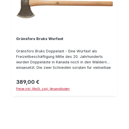
Gränsfors Bruks Wurfaxt
Gränsfors Bruks Doppelaxt - Eine Wurfaxt als
Freizeitbeschäftigung Mitte des 20. Jahrhunderts
wurden Doppeläxte in Kanada noch in den Wäldern
eingesetzt. Die zwei Schneiden sorgten für vielseitige
Einsatzmöglichkeiten. Eine stumpfere Schneide zum
Entasten und eine schärfere zum Fällen. Heute dient
389,00 €
Regulärer Preis:
dieses Modell vielmehr, als Wurfaxt auf Zielscheiben,
Preise inkl. MwSt. zzgl. Versandkosten
der Freizeitbeschäftigung. Details : Länge mit Stiel: 75
cm Schneidekante: 16 cm Gewicht: 1,9 kg