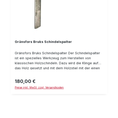
Gränsfors Bruks Schindelspalter
Gränsfors Bruks Schindelspalter Der Schindelspalter
ist ein spezielles Werkzeug zum Herstellen von
klassischen Holzschindeln. Dazu wird die Klinge auf
das Holz gesetzt und mit dem Holzstiel mit der einen
Hand festgehalten, während mit einem Holzhammer
auf den Klingenrücken geschlagen wird. So kann man
180,00 €
Regulärer Preis:
die traditionellen Holzschindeln zum Verkleiden und
Preise inkl. MwSt. zzgl. Versandkosten
dem Dachdecken von Hütten, Jagdhütten, etc.
herstellen. Technische Daten: Länge: 44 cm
Blattlänge: 30 cm Gewicht : 1,4 kg