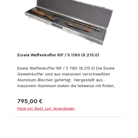
Eisele Waffenkoffer RIF / S 1180 (8.215.0)
Eisele Waffenkoffer RIF / S 1180 (8.215.0) Die Eisele
Gewehrkoffer sind aus massivem verschweißten
Aluminium-Blechen gefertigt. Hergestellt aus
massivem Aluminium bieten die teilweise mit Rollen,
Sicherheitsschlössern und Verankerungen
ausgestatteten Eisele Koffer eine unvergleichbar gute
795,00 €
Regulärer Preis:
Qualität. Mit Hilfe von einem perfekt durchdachten
Preise inkl. MwSt. zzgl. Versandkosten
mehrlagigen Schaumstoffeinlagesystem, werden
Waffe, Zielfernrohr und sonstige empfindliche
Gegenstände rutschfest im Koffer fixiert. Eine
umlaufende, wetterfeste Neoprene-Gummidichtung
bietet optimalen Schutz vor schädlichen