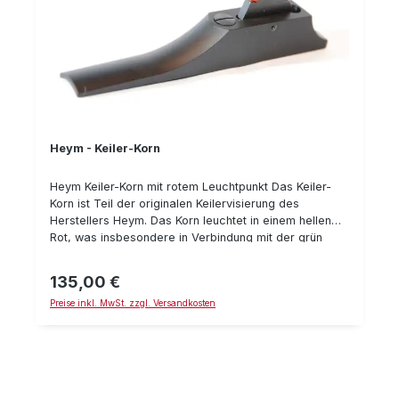
Heym - Keiler-Korn
Heym Keiler-Korn mit rotem Leuchtpunkt Das Keiler-
Korn ist Teil der originalen Keilervisierung des
Herstellers Heym. Das Korn leuchtet in einem hellen
Rot, was insbesondere in Verbindung mit der grün
leuchtenden Keiler-Kimme eine schnelle Zielerfassung
ermöglicht. Alle Highlights im Überblick: Robustes
135,00 €
Regulärer Preis:
Material (Metall) Höhenverstellbares Leuchtkorn
Preise inkl. MwSt. zzgl. Versandkosten
kompatibel mit vielen Jagdwaffen, u. a. Blaser R93,
Heym SR 30, Mauser M03 und Sauer 202 Verwendung
auf anderen Waffen mittels Stehbolzen möglich Das
Keiler-Korn ist aus Metall gearbeitet und folglich sehr
robust. Eine leuchtend rote Kunststoffperle ist vorne
aufgesetzt. Sie sorgt für den Kontrast zur grün