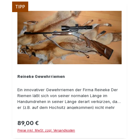
TIPP
Reineke Gewehrriemen
Ein innovativer Gewehrriemen der Firma Reineke Der
Riemen läßt sich von seiner normalen Länge im
Handumdrehen in seiner Länge derart verkürzen, daß
er (z.B. auf dem Hochsitz angekommen) nicht mehr
hindert. Das alles geht geräuscharm. Die
"Zugbewegung" ist dabei nach unten gerichtet, was
89,00 €
Regulärer Preis:
auf engen Kanzeln und bei bereits abgestellter Waffe
Preise inkl. MwSt. zzgl. Versandkosten
hilfreich ist. Dabei läßt sich der Riemen äußerst
bequem tragen (u.a. durch seine konturierte Form)