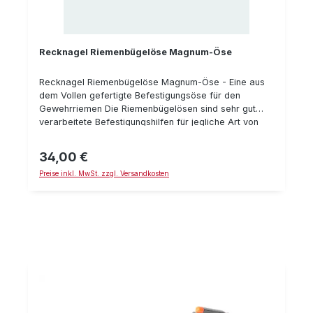
bei den meisten Waffen bereits standardmäßig
verbaut ist. Haben Sie Fragen zu diesem Produkt?
Gerne beraten wir Sie persönlich zu Kimme und (LED-
Leucht-)Korn. Sie erreichen uns zu den
Recknagel Riemenbügelöse Magnum-Öse
Geschäftszeiten unter 06071-922765.
Recknagel Riemenbügelöse Magnum-Öse - Eine aus
dem Vollen gefertigte Befestigungsöse für den
Gewehrriemen Die Riemenbügelösen sind sehr gut
verarbeitete Befestigungshilfen für jegliche Art von
Gewehrriemen. Details: brüniert mit 8 mm breiter
Öffung verstärkte Querschraube für schwere Büchsen
34,00 €
Regulärer Preis:
Preise inkl. MwSt. zzgl. Versandkosten