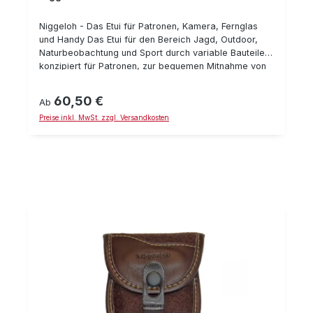
Niggeloh - Das Etui für Patronen, Kamera, Fernglas
und Handy Das Etui für den Bereich Jagd, Outdoor,
Naturbeobachtung und Sport durch variable Bauteile
konzipiert für Patronen, zur bequemen Mitnahme von
Kamera, Fernglas und auch Handy geeignet Das
Neue patentierte System erlaubt die Montage am
60,50 €
Regulärer Preis:
Ab
Gürtel ohne diesen zu öffnen. Sicher und unverlierbar
Preise inkl. MwSt. zzgl. Versandkosten
Der moderne Magnetverschluß erlaubt ein bequemes
Öffnen In zwei unterschiedlichen Aussenmaterialien
lieferbar: Extrem robustes Cordura und edles, braunes
Leder Fünf verschiedene Einsätze erhältlich Optional
erhältlich: Ein hochwertiges Koppel aus Gurtband, mit
dem das Etui über der Kleidung getragen werden
kann, stufenlos verstellbar – max. 140 cm Länge; 38
mm breit; geringes Gewicht: nur rd. 150 Gramm