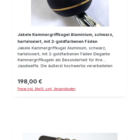
Jakele Kammergriffkugel Aluminium, schwarz,
harteloxiert, mit 2-goldfarbenen Fäden
Jakele Kammergriffkugel Aluminium, schwarz,
harteloxiert, mit 2-goldfarbenen Fäden Elegante
Kammergriffkugeln als Besonderheit für Ihre
Jagdwaffe. Die äußerst hochwertig verarbeiteten
Kammergriffkugeln stellen nicht nur optisch ein
Highlight an Ihrer Waffe dar. Auch wird ein
198,00 €
Regulärer Preis:
ergonomischer Griff ermöglicht, mithilfe dessen
Preise inkl. MwSt. zzgl. Versandkosten
blitzschnelles Repetieren einfacher wird. Technische
Details: Für Blaser R8 / R93 (M6 x1) Größe S: ø 23 cm,
Gewicht ca. 15 g Größe L: ø 30 cm, Gewicht ca. 34 g