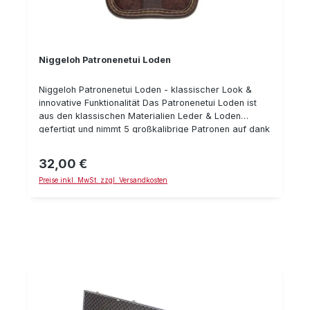
Niggeloh Patronenetui Loden
Niggeloh Patronenetui Loden - klassischer Look &
innovative Funktionalität Das Patronenetui Loden ist
aus den klassischen Materialien Leder & Loden
gefertigt und nimmt 5 großkalibrige Patronen auf dank
der elatischen Schlaufen im Innern. Der Verschluß ist
lautlos, das Gewicht mit nur 45 gramm fast
32,00 €
Regulärer Preis:
vernachlässigbar. Details: Material: Loden & Leder 5
Preise inkl. MwSt. zzgl. Versandkosten
Patronen Gewicht: 45 g klassisches Design lautlos