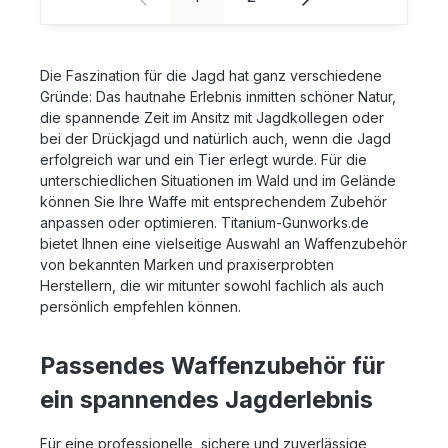
den Seitenflächen erreicht worden, wobei Kanten und
Ecken verrundet wurden um Verletzungen zu
vermeiden. Technische Daten: Geeignet für: Eine
Waffe mit Zielfernrohr und Zubehör Innen-Maße (mm):
Die Faszination für die Jagd hat ganz verschiedene
960 x 230 x 60+35 robust, leichtgewichtig, stilvolles
Gründe: Das hautnahe Erlebnis inmitten schöner Natur,
Design komplett verschweißtes Aluminium
die spannende Zeit im Ansitz mit Jagdkollegen oder
durchgehendes Alu-Scharnierband ein mit einem
Stahlband verstärkter, flacher Trageriemen Wichtige
bei der Drückjagd und natürlich auch, wenn die Jagd
Hinweise: Im Lieferumfang ist ausschließlich der
erfolgreich war und ein Tier erlegt wurde. Für die
Koffer ohne Inhalt enthalten Das zweite Bild zeigt
unterschiedlichen Situationen im Wald und im Gelände
einen vollausgestatteten Koffer. Bitte achten Sie auf
können Sie Ihre Waffe mit entsprechendem Zubehör
die in " Technische Daten" erwähnten Features. Ein
anpassen oder optimieren. Titanium-Gunworks.de
Koffer hat zum Beispiel nur Rollen, wenn dies
bietet Ihnen eine vielseitige Auswahl an Waffenzubehör
ausdrücklich im Beschreibungstext erwähnt ist.
von bekannten Marken und praxiserprobten
Herstellern, die wir mitunter sowohl fachlich als auch
persönlich empfehlen können.
Passendes Waffenzubehör für
ein spannendes Jagderlebnis
Für eine professionelle, sichere und zuverlässige