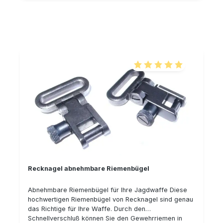
Details: Im Schulterbereich ist der Riemen mit
weichem Spaltleder gefüttert für höchsten
Tragekomfort Bestes Rindsleder Handarbeit Der
Riemen ist in der Länge verstellbar Lieferumfang:
Gewehrriemen (Lieferung erfolgt ohne Riemenösen)
Einen Produkttest des Jagdmagazins "Wir Jagen"
können Sie HIER nachlesen!
Durchschnittliche Bewertu
Recknagel abnehmbare Riemenbügel
Abnehmbare Riemenbügel für Ihre Jagdwaffe Diese
hochwertigen Riemenbügel von Recknagel sind genau
das Richtige für Ihre Waffe. Durch den
Schnellverschluß können Sie den Gewehrriemen in