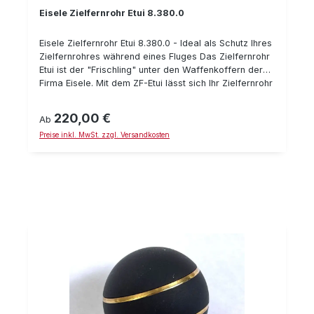
Eisele Zielfernrohr Etui 8.380.0
Eisele Zielfernrohr Etui 8.380.0 - Ideal als Schutz Ihres
Zielfernrohres während eines Fluges Das Zielfernrohr
Etui ist der "Frischling" unter den Waffenkoffern der
Firma Eisele. Mit dem ZF-Etui lässt sich Ihr Zielfernrohr
bequem mit ins Handgepäck nehmen. Das Etui ist wie
auch die Waffenkoffer aus hochwertigem Aluminium
220,00 €
Regulärer Preis:
Ab
gefertigt und für optimale Stabilität mit
Preise inkl. MwSt. zzgl. Versandkosten
Spezialwalzungen versehen. Das Innenleben des
Zielfernrohr Etuis besteht aus einer Variablen
Schaumstoffeinlage. Selbstverständlich ist der kleine
Koffer abschließbar. Technische Daten des
Zielfernrohr Etuis Gewicht: 1,1 kg Innenmaße: 410 x 110
x 50+50 mm Für divere Zielfernrohre (max. Länge
380 mm inkl. Schutzkappen) Zwei abschließbare
Bügelverschlüsse In allen RAL-Farben lieferbar
(Standard ist alufarben)