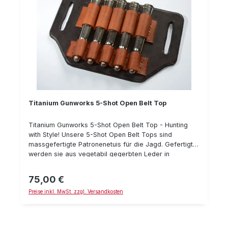
Titanium Gunworks 5-Shot Open Belt Top
Titanium Gunworks 5-Shot Open Belt Top - Hunting
with Style! Unsere 5-Shot Open Belt Tops sind
massgefertigte Patronenetuis für die Jagd. Gefertigt
werden sie aus vegetabil gegerbten Leder in
Handarbeit in Italien. Man merkt es, wenn man sie in
die Hand nimmt: sie fühlen sich weich und
75,00 €
Regulärer Preis:
anschmiegsam an, haben einen würzigen sanften
Preise inkl. MwSt. zzgl. Versandkosten
Geruch und sind nach bester Handwerkskunst
gefertigt. Aber klar - das beste ist, daß Sie die
Munition am Gürtel griffbereit haben. Somit ist
schnelles Nachladen möglich und durch die wirklich