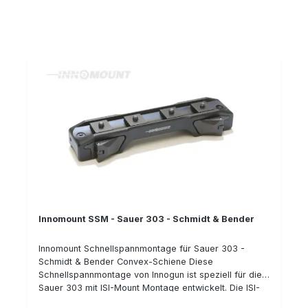
Montage). Die Zeiss Innenschiene hingegen wird
derzeit von mehreren Herstellern verwendet, da Ihr
Patent abgelaufen ist. Somit können Sie Zielfernrohre
der Marken Zeiss, Leica, Meopta, uvm. einfach und
zuverlässig auf dieser Montage montieren. Die
Innomount Montage stellt eine erstklassige Montage
für Ihre Sauer 303 Selbstladebüchse dar. Durch eine
Vielzahl an verschiedenen Ausführungen stehen Ihnen
somit nahezu jede Kombinationsmöglichkeit Ihrer
Waffe & einer gewünschten Zieloptik zur Verfügung.
Details: Klemmhebel mit Sicherung gegen ungewolltes
Öffnen wiederholgenau hergestellt aus Stahl passend
für Sauer 303 (ISI-Mount) passend für Zielfernrohre
mit Zeiss-Schiene Bauhöhe: 8 mm Typnummer: 50-
VM-08-00-600
Innomount SSM - Sauer 303 - Schmidt & Bender
Innomount Schnellspannmontage für Sauer 303 -
Schmidt & Bender Convex-Schiene Diese
Schnellspannmontage von Innogun ist speziell für die
Sauer 303 mit ISI-Mount Montage entwickelt. Die ISI-
Mount wurde zu Beginn der Fertigung der Sauer 303