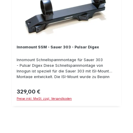
Innomount SSM - Sauer 303 - Pulsar Digex
Innomount Schnellspannmontage für Sauer 303
- Pulsar Digex Diese Schnellspannmontage von
Innogun ist speziell für die Sauer 303 mit ISI-Mount
Montage entwickelt. Die ISI-Mount wurde zu Beginn
der Fertigung der Sauer 303 verwendet. Die aktuellen
Sauer 303 Selbstladebüchsen besitzen die neuere
329,00 €
Regulärer Preis:
Sauer SUM-Montage für die Sauer 404. Je nachdem
Preise inkl. MwSt. zzgl. Versandkosten
wie alt Ihre Sauer 303 Selbstlade-Büchse also ist,
benötigen Sie die "Sauer 303 Montage" (bzw. ISI-
Mount) oder die "Sauer 404 Montage" (bzw. SUM-
Montage). Die Montage eignet sich für das
Nachtsichtgerät Pulsar Digex. Details: Klemmhebel
mit Sicherung gegen ungewolltes Öffnen