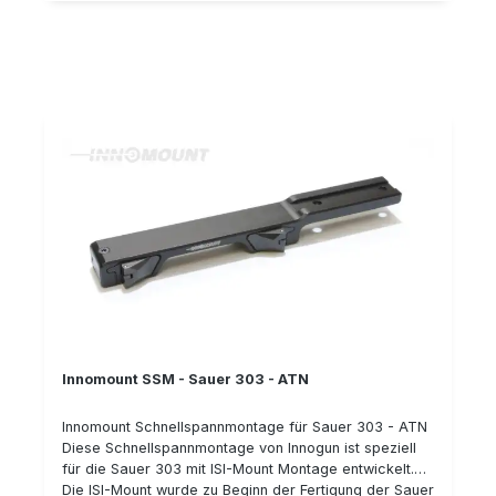
"Sauer 404 Montage" (bzw. SUM-Montage). Die
Montage eignet sich für das Nachtsichtgerät ATN 4
bzw. X-Sight 4K PRO / X-Sight 4K Buckhunter / Thor 4.
Details: Klemmhebel mit Sicherung gegen
ungewolltes Öffnen wiederholgenau hergestellt aus
Stahl passend für Sauer 303 (ISI-Mount) passend
für ATN 4 bzw. X-Sight 4K PRO / X-Sight 4K
Buckhunter / Thor 4 Bauhöhe: 24 mm Typnummer: 50-
ATN4-24-00-600
Innomount SSM - Sauer 303 - ATN
Innomount Schnellspannmontage für Sauer 303 - ATN
Diese Schnellspannmontage von Innogun ist speziell
für die Sauer 303 mit ISI-Mount Montage entwickelt.
Die ISI-Mount wurde zu Beginn der Fertigung der Sauer