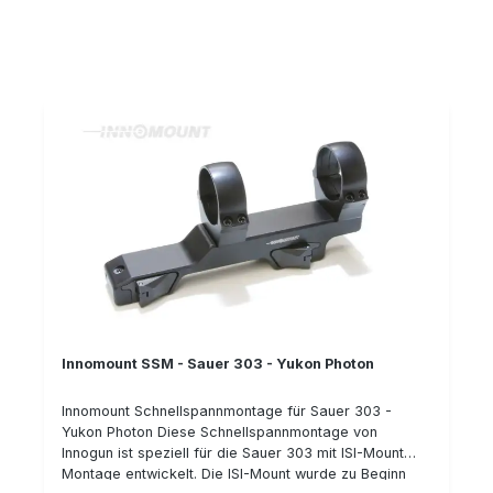
Mount) oder die "Sauer 404 Montage" (bzw. SUM-
Montage). Die Montage eignet sich für das
Nachtsichtgerät Pulsar APEX bzw. Digisight / Trail
Thermal sight. Details: Klemmhebel mit Sicherung
gegen ungewolltes Öffnen wiederholgenau hergestellt
aus Stahl passend für Sauer 303 (ISI-Mount) passend
für Pulsar APEX bzw. Digisight / Trail Thermal sight
Bauhöhe: 10 mm Typnummer: 50-PA-10-00-600
Innomount SSM - Sauer 303 - Yukon Photon
Innomount Schnellspannmontage für Sauer 303 -
Yukon Photon Diese Schnellspannmontage von
Innogun ist speziell für die Sauer 303 mit ISI-Mount
Montage entwickelt. Die ISI-Mount wurde zu Beginn