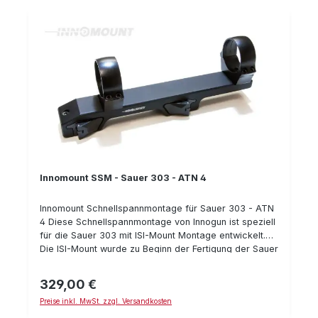
wiederholgenau hergestellt aus Stahl passend für
Sauer 303 (ISI-Mount) passend für Pulsar Digex
Bauhöhe: 27 mm Typnummer: 50-DE-27-00-600
Innomount SSM - Sauer 303 - ATN 4
Innomount Schnellspannmontage für Sauer 303 - ATN
4 Diese Schnellspannmontage von Innogun ist speziell
für die Sauer 303 mit ISI-Mount Montage entwickelt.
Die ISI-Mount wurde zu Beginn der Fertigung der Sauer
303 verwendet. Die aktuellen Sauer 303
Selbstladebüchsen besitzen die neuere Sauer SUM-
329,00 €
Regulärer Preis:
Montage für die Sauer 404. Je nachdem wie alt Ihre
Preise inkl. MwSt. zzgl. Versandkosten
Sauer 303 Selbstlade-Büchse also ist, benötigen Sie
die "Sauer 303 Montage" (bzw. ISI-Mount) oder die