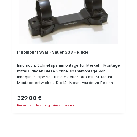
600
Innomount SSM - Sauer 303 - Ringe
Innomount Schnellspannmontage für Merkel - Montage
mittels Ringen Diese Schnellspannmontage von
Innogun ist speziell für die Sauer 303 mit ISI-Mount
Montage entwickelt. Die ISI-Mount wurde zu Beginn
der Fertigung der Sauer 303 verwendet. Die aktuellen
Sauer 303 Selbstladebüchsen besitzen die neuere
329,00 €
Regulärer Preis:
Sauer SUM-Montage für die Sauer 404. Je nachdem
Preise inkl. MwSt. zzgl. Versandkosten
wie alt Ihre Sauer 303 Selbstlade-Büchse also ist,
benötigen Sie die "Sauer 303 Montage" (bzw. ISI-
Mount) oder die "Sauer 404 Montage" (bzw. SUM-
Montage). Die Montage verfügt über Schnell-Spann
Verschlüsse, die gegen ungewolltes Öfnnen gesichert
sind. Bauhöhen: Ringe (standard) in 26 / 30 / 34 / 35