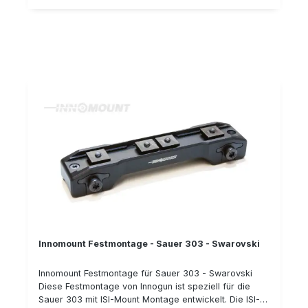
die "Sauer 303 Montage" (bzw. ISI-Mount) oder die
"Sauer 404 Montage" (bzw. SUM-Montage). Die Zeiss
Innenschiene hingegen wird derzeit von mehreren
Herstellern verwendet, da Ihr Patent abgelaufen ist.
Somit können Sie Zielfernrohre der Marken Zeiss,
Leica, Meopta, uvm. einfach und zuverlässig auf
dieser Montage montieren. Die Innomount Montage
stellt eine erstklassige Montage für Ihre Sauer 303
Selbstladebüchse dar. Durch eine Vielzahl an
verschiedenen Ausführungen stehen Ihnen somit
nahezu jede Kombinationsmöglichkeit Ihrer Waffe &
einer gewünschten Zieloptik zur Verfügung. Details:
Festmontage hergestellt aus Stahl passend für Sauer
303 (ISI-Mount) passend für Zielfernrohre mit Zeiss-
Schiene Bauhöhe: 8 mm Typnummer: 53-VM-08-00-
600
Innomount Festmontage - Sauer 303 - Swarovski
Innomount Festmontage für Sauer 303 - Swarovski
Diese Festmontage von Innogun ist speziell für die
Sauer 303 mit ISI-Mount Montage entwickelt. Die ISI-