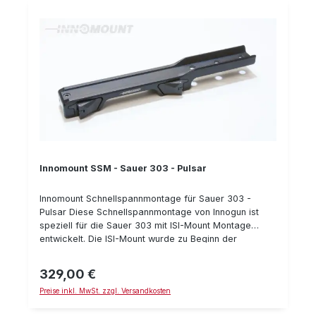
anderem Zubehör mittels der Weaver oder Pictinny
Montage Details: Klemmhebel mit Sicherung gegen
ungewolltes Öffnen wiederholgenau hergestellt aus
Stahl passend für Sauer 303 (ISI-Mount) passend für
Picatinny Schiene auf der Oberseite Bauhöhe: 20 mm
Gesamtlänge: 190 mm Typnummer: 50-PT-20-70-600
Innomount SSM - Sauer 303 - Pulsar
Innomount Schnellspannmontage für Sauer 303 -
Pulsar Diese Schnellspannmontage von Innogun ist
speziell für die Sauer 303 mit ISI-Mount Montage
entwickelt. Die ISI-Mount wurde zu Beginn der
Fertigung der Sauer 303 verwendet. Die aktuellen
Sauer 303 Selbstladebüchsen besitzen die neuere
329,00 €
Regulärer Preis:
Sauer SUM-Montage für die Sauer 404. Je nachdem
Preise inkl. MwSt. zzgl. Versandkosten
wie alt Ihre Sauer 303 Selbstlade-Büchse also ist,
benötigen Sie die "Sauer 303 Montage" (bzw. ISI-