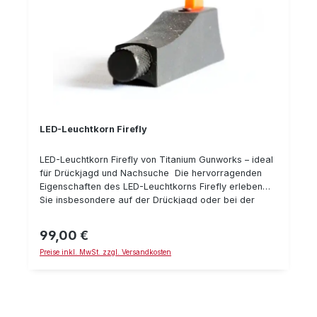
für Sauer 303 (ISI-Mount) passend für Docter Sight,
Leica Tempus, Burris Fastfire, etc. Bauhöhe: 4 mm
Typnummer: 52-DS-04-00-600
LED-Leuchtkorn Firefly
LED-Leuchtkorn Firefly von Titanium Gunworks – ideal
für Drückjagd und Nachsuche Die hervorragenden
Eigenschaften des LED-Leuchtkorns Firefly erleben
Sie insbesondere auf der Drückjagd oder bei der
Nachsuche, denn Titanium Gunworks ist es gelungen,
ein komplett beleuchtetes Korn zu entwickeln und die
99,00 €
Regulärer Preis:
Leuchtkraft gegenüber den bisherigen Modellen
Preise inkl. MwSt. zzgl. Versandkosten
deutlich zu verbessern. Somit steht dem Jäger die
Verwendung von Kimme und Korn auch bei schlechten
Lichtverhältnissen (Baumschatten, Dämmerung bis hin
zur Dunkelheit) zur Verfügung in einer bis dato
unbekannten Performance. Alle Highlights im