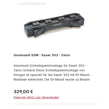
Sauer 303 (ISI-Mount) passend für I Ray Mini (Liemke
Merlin 19E/25E) Bauhöhe: 16 mm Typnummer: 50-IRM-
16-00-600
Innomount SSM - Sauer 303 - Zeiss
Innomount Schnellspannmontage für Sauer 303 -
Zeiss-Schiene Diese Schnellspannmontage von
Innogun ist speziell für die Sauer 303 mit ISI-Mount
Montage entwickelt. Die ISI-Mount wurde zu Beginn
der Fertigung der Sauer 303 verwendet. Die aktuellen
Sauer 303 Selbstladebüchsen besitzen die neuere
329,00 €
Regulärer Preis:
Sauer SUM-Montage für die Sauer 404. Je nachdem
Preise inkl. MwSt. zzgl. Versandkosten
wie alt Ihre Sauer 303 Selbstlade-Büchse also ist,
benötigen Sie die "Sauer 303 Montage" (bzw. ISI-
Mount) oder die "Sauer 404 Montage" (bzw. SUM-