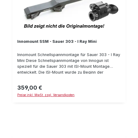
Innomount SSM - Sauer 303 - I Ray Mini
Innomount Schnellspannmontage für Sauer 303 - I Ray
Mini Diese Schnellspannmontage von Innogun ist
speziell für die Sauer 303 mit ISI-Mount Montage
entwickelt. Die ISI-Mount wurde zu Beginn der
Fertigung der Sauer 303 verwendet. Die aktuellen
Sauer 303 Selbstladebüchsen besitzen die neuere
359,00 €
Regulärer Preis:
Sauer SUM-Montage für die Sauer 404. Je nachdem
Preise inkl. MwSt. zzgl. Versandkosten
wie alt Ihre Sauer 303 Selbstlade-Büchse also ist,
benötigen Sie die "Sauer 303 Montage" (bzw. ISI-
Mount) oder die "Sauer 404 Montage" (bzw. SUM-
Montage). Die Montage eignet sich für das
Nachtsichtgerät I Ray Mini und dem
baugleichen Liemke Merlin 19E/25E. Details:
Klemmhebel mit Sicherung gegen ungewolltes Öffnen
wiederholgenau hergestellt aus Stahl passend für