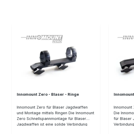
Tageslichttauglich. Das Gehäuse ist
geschlosse
wasserdicht, die Batterie (1x CR2032)
zusätzlich 
kann bis zu 50.000 h (mehr als 5 Jahre)
gegen unge
kontinuierlich das Rotpunktvisier
man hat ke
beleuchten. Details: Größe des
Öffnen muß
Leuchtpunktes: 2 MOA Parallaxefrei
gegenüberl
Batterieversorgung: CR 2032 12
der Versch
tageslichttaugliche Dimmstufen
Details: Klemmhebel mit Sicherung gegen
Wasserdicht Länge: 68 mm Breite/Höhe:
ungewollte
41 x 36 mm Gewicht: 243 g Einsetzbar von
hergestellt
-30° bis +60 ° Hinweis: Die Frontlinse
passend fü
des Aimpoints ist absichtlich schief
Bauhöhe: 
eingebaut! Dies ist kein Fehler, sondern
00-800
dient einer Ablenkung von Lichtreflexen
(damit das Ziel nicht auf den Schützen
aufmerksam wird)
Innomount Zero - Blaser - Ringe
Innomount 
Innomount Zero für Blaser Jagdwaffen
Innomount Z
und Montage mittels Ringen Die Innomount
Die Innomo
Zero Schnellspannmontage für Blaser
für Blaser 
Jagdwaffen ist eine solide Verbindung
Verbindung
zwischen Waffe und Optik. Beim neuen
Jagdwaffe 