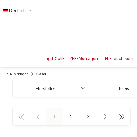
 Hauptinhalt springen
Zur Suche springen
Zur Hauptnavigation springen
Deutsch
Jagd-Optik
ZFR-Montagen
LED-Leuchtkorn
ZFR-Montagen
Blaser
Hersteller
Preis
Seite
Seite
Seite
1
2
3