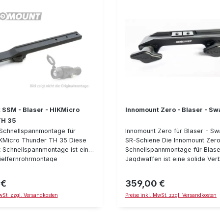
 SSM - Blaser - HIKMicro
Innomount Zero - Blaser - Sw
TH 35
Schnellspannmontage für
Innomount Zero für Blaser - Sw
IKMicro Thunder TH 35 Diese
SR-Schiene Die Innomount Zer
 Schnellspannmontage ist eine
Schnellspannmontage für Blase
Zielfernrohrmontage
Jagdwaffen ist eine solide Ver
KMicro Thunder TH 35
zwischen Waffe und Optik. Bei
erät. Die Schnellspann-
Zero-Verschluß-System schrau
 €
359,00 €
reis:
Regulärer Preis:
t wiederholgenau und verfügt
die Montage auf der Waffe fes
MwSt. zzgl. Versandkosten
Preise inkl. MwSt. zzgl. Versandkosten
ative Schnellspann-
drücken danach den Hebel zur
e. Diese arbeiten zuverlässig
dadurch wird er entkoppelt un
sich leicht bedienen. Im
Verschluß-Mechanismus nicht 