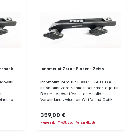
arovski
Innomount Zero - Blaser - Zeiss
arovski
Innomount Zero für Blaser - Zeiss Die
o
Innomount Zero Schnellspannmontage für
r
Blaser Jagdwaffen ist eine solide
bindung
Verbindung zwischen Waffe und Optik.
m neuen
Beim neuen Zero-Verschluß-System
ben Sie
schrauben Sie die Montage auf der Waffe
359,00 €
Regulärer Preis:
t und
fest und drücken danach den Hebel zur
Preise inkl. MwSt. zzgl. Versandkosten
 Montage -
Montage - dadurch wird er entkoppelt und
d kann den
kann den Verschluß-Mechanismus nicht
mehr
mehr betätigen. Zum wieder lösen der