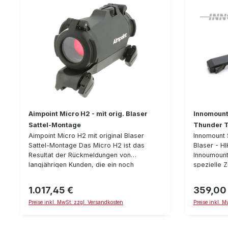
Aimpoint Micro H2 - mit orig. Blaser
Innomount
Sattel-Montage
Thunder 
Aimpoint Micro H2 mit original Blaser
Innomount 
Sattel-Montage Das Micro H2 ist das
Blaser - H
Resultat der Rückmeldungen von
Innoumount
langjährigen Kunden, die ein noch
spezielle 
Leistungsstärkeres Drückjagd-Visier
für das HI
wünschen. Zuverlässigkeit, schnelle
Wärmebildg
1.017,45 €
359,00
Regulärer Preis:
Regulärer P
Zielerfassung und Robustheit stehen
Montage is
Preise inkl. MwSt. zzgl. Versandkosten
Preise inkl. 
dabei im Vordergrund. Der Rotpunkt ist
über innov
intuitiv erfaßbar und auf parallaxefrei. 12
Verschlüss
Leuchtstufen stehen zur Verfügung -
und lassen 