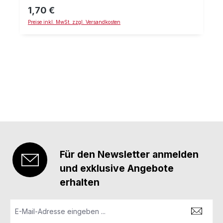
wir, als Schraubensicherung Loctite 243 und einen
1,70 €
Regulärer Preis:
Drehmoment-Schlüssel zu verwenden. Details:
Preise inkl. MwSt. zzgl. Versandkosten
Zylinderschraube DIN 912 M3x4 Stahl 8.8, schwarz
Innensechskannt empfohlenes max. Drehmoment: 1,3
Nm (ohne Haftung)
Für den Newsletter anmelden
und exklusive Angebote
erhalten