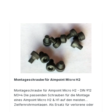
Montage). Die Schnellspannmontage paßt für das
Docter Sight als auch für andere Drückjagdvisiere,
bzw. Red-Dots, die auf diese Montagebasis aufbauen,
wie z.B. das Leica Tempus, Kahles Helia RD, Meopta
Meosight, Burris Fast Fire, uvm. Details: Klemmhebel
mit Sicherung gegen ungewolltes Öffnen extra flach
(Slight) wiederholgenau hergestellt aus Stahl passend
für Sauer 303 (ISI-Mount) passend für Docter Sight,
Leica Tempus, Burris Fastfire, etc. Bauhöhe: 4 mm
Typnummer: 52-DS-04-00-600
Montageschraube für Aimpoint Micro H2
Montageschraube für Aimpoint Micro H2 - DIN 912
M3x4 Die passenden Schrauben für die Montage
eines Aimpoint Micro H2 & H1 auf den meisten
Zielfernrohrmontagen. Als Ersatz für verlorene oder
beschädigte Schrauben. Bei der Montage empfehlen