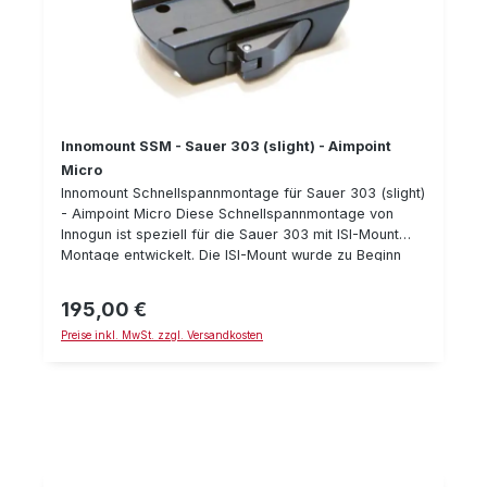
Innomount SSM - Sauer 303 (slight) - Aimpoint
Micro
Innomount Schnellspannmontage für Sauer 303 (slight)
- Aimpoint Micro Diese Schnellspannmontage von
Innogun ist speziell für die Sauer 303 mit ISI-Mount
Montage entwickelt. Die ISI-Mount wurde zu Beginn
der Fertigung der Sauer 303 verwendet. Die aktuellen
Sauer 303 Selbstladebüchsen besitzen die neuere
195,00 €
Regulärer Preis:
Sauer SUM-Montage für die Sauer 404. Je nachdem
Preise inkl. MwSt. zzgl. Versandkosten
wie alt Ihre Sauer 303 Selbstlade-Büchse also ist,
benötigen Sie die "Sauer 303 Montage" (bzw. ISI-
Mount) oder die "Sauer 404 Montage" (bzw. SUM-
Montage). Die Schnellspannmontage paßt für das
Aimpoint Micro als auch für das Holosun und zeichnet
sich dabei durch seine extrem flache Bauhöhe von nur
4 mm aus. Details: Klemmhebel mit Sicherung gegen
ungewolltes Öffnen extra flach (Slight)