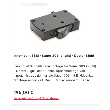
wiederholgenau hergestellt aus Stahl passend für
Sauer 303 (ISI-Mount) passend für Aimpoint Micro
oder Holosun Bauhöhe: 4 mm Typnummer: 52-AM-04-
00-600
Innomount SSM - Sauer 303 (slight) - Docter Sight
Innomount Schnellspannmontage für Sauer 303 (slight)
- Docter Sight Diese Schnellspannmontage von
Innogun ist speziell für die Sauer 303 mit ISI-Mount
Montage entwickelt. Die ISI-Mount wurde zu Beginn
der Fertigung der Sauer 303 verwendet. Die aktuellen
Sauer 303 Selbstladebüchsen besitzen die neuere
195,00 €
Regulärer Preis:
Sauer SUM-Montage für die Sauer 404. Je nachdem
Preise inkl. MwSt. zzgl. Versandkosten
wie alt Ihre Sauer 303 Selbstlade-Büchse also ist,
benötigen Sie die "Sauer 303 Montage" (bzw. ISI-
Mount) oder die "Sauer 404 Montage" (bzw. SUM-