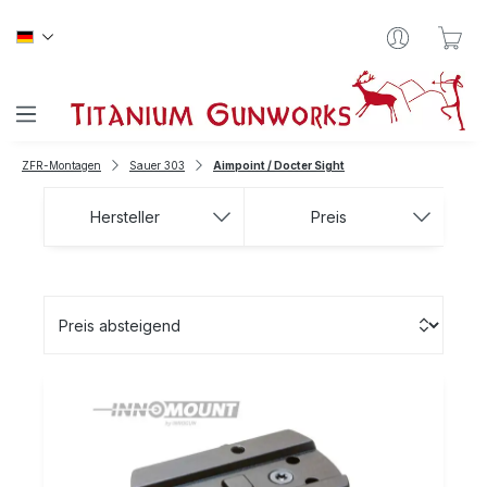
Zum Hauptinhalt springen
War
ZFR-Montagen
Sauer 303
Aimpoint / Docter Sight
Hersteller
Preis