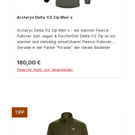
Arcteryx Delta 1/2 Zip Men´s
Arcteryx Delta 1/2 Zip Men´s - ein warmer Fleece-
Pullover zum Jagen & FischenDer Delta 1/2 Zip ist ein
warmer und vielseitig einsetzbarer Fleece-Pullover.
Gerade in der Farbe "Forage" der ideale Begleiter
zum Jagen und Fischen. Durch den 1/2 langen
Reißverschluss läßt sich die "Wärme" der Aktivität gut
180,00 €
Regulärer Preis:
anpassen und der Kragen sorgt auch bei kaltem
Preise inkl. MwSt. zzgl. Versandkosten
Wetter für maximale Wärme und minimalen
Wärmeverlust.Über dem Schlüsselbein ist eine RV-
Tasche auflaminiert, so daß man dort auch wichtige,
kleine Ausrüstungsgegenstände (Geld, Munition,
Autoschlüssel, etc.) sicher und vor Verlust geschützt
aufbewahren kann.Details: Gewicht: 205 g hoch
Atmungsaktiv 1/2 langer Reißverschluss um für Lüftung
zu sorgen und einfacher anzuziehenSehr gutes
TIPP
Wärme/Gewichtsverhältnis absolut
geräuscharm Laminierte Brussttasche mit
Reißverschluss Materialkennzeichnung: 100%
Polyester