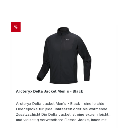
Schulter sitzende, kleine auflaminierte Tasche für
wichtige Ausrüstunggegenstände Das Delta Jacket
hat zudem das Zeugs zur Lieblingsjacke, die Sie nicht
mehr ausziehen wollen - garantiert! Details: Gewicht:
240 g hoch Atmungsaktiv Sehr gutes
RABATT
%
Wärme/Gewichtsverhältnis absolut geräuscharm zwei
große Einschubtaschen mit Reißverschlüssen
durchgehender Frontreißverschluß Flache Flatlock-
Nähte für mehr Komfort Laminierte Brussttasche mit
Reißverschluss Materialkennzeichnung: 100%
Polyester
Arcteryx Delta Jacket Men´s - Black
Arcteryx Delta Jacket Men´s - Black - eine leichte
Fleecejacke für jede Jahreszeit oder als wärmende
Zusatzschicht Die Delta Jacket ist eine extrem leichte
und vielseitig verwendbare Fleece-Jacke, innen mit
einer Waffel-Struktur und außen einer glatten