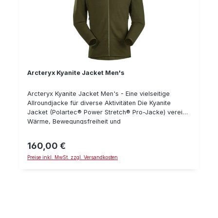
Arcteryx Kyanite Jacket Men's
Arcteryx Kyanite Jacket Men's - Eine vielseitige
Allroundjacke für diverse Aktivitäten Die Kyanite
Jacket (Polartec® Power Stretch® Pro-Jacke) vereint
Wärme, Bewegungsfreiheit und
Feuchtigkeitsregulierung. Sie kann sehr gut als mittlere
Kleidungsschicht getragen werden, lässt sich aber
160,00 €
Regulärer Preis:
auch gut solo tragen. Das abriebfeste Nylon-
Preise inkl. MwSt. zzgl. Versandkosten
Obermaterial sorgt für hohe Robustheit, sodass die
Kyanite Jacket für keine Aktivität zu schade ist. Die
Kyanite Jacke ist eine sehr weiche (und damit leise)
Fleece-Jacke mittlerer Wärme. Sie verfügt über 2
große Seitentaschen (zum Händewärmen und
Materialtransport) als auch über eine mit
Reißverschluß gesicherte Innentasche auf Brusthöhe -