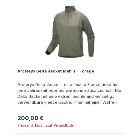
auch bei sportlichen Aktivitäten nicht hochrutschen
(optionale Verwendung) Materialkennzeichnung: 100%
Polyester
Arcteryx Delta Jacket Men´s - Forage
Arcteryx Delta Jacket - eine leichte Fleecejacke für
jede Jahreszeit oder als wärmende Zusatzschicht Die
Delta Jacket ist eine extrem leichte und vielseitig
verwendbare Fleece-Jacke, innen mit einer Waffel-
Struktur und außen einer glatten Oberfläche. In der
warmen Jahreszeit ist sie alleine vollkommen
200,00 €
Regulärer Preis:
ausreichend. In der kalten Jahreszeit ist sie eine
Preise inkl. MwSt. zzgl. Versandkosten
sinnvolle wärmende Ergänzung für ein Plus an
Wärme.Die Delta Jacket hat neben 2 großen
Einschubtaschen mit Reißverschluß noch eine vor der