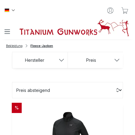
Zum Hauptinhalt springen
War
Bekleidung
Fleece-Jacken
Hersteller
Preis
RABATT
%