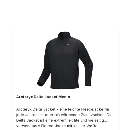
Reißverschlüssen aufgesetzte Reißverschluss-Tasche
oberhalb des Schlüßelbeins durchgehender
Frontreißverschluß Flache Flatlock-Nähte für mehr
Komfort Laminierte Oberarmtasche mit laminiertem
Reißverschluss Polartec Powerdry Fleece
Daumendurchgriff am Bündchen, damit die Ärmel
auch bei sportlichen Aktivitäten nicht hochrutschen
(optionale Verwendung) Materialkennzeichnung: 100%
Polyester
Arcteryx Delta Jacket Men´s
Arcteryx Delta Jacket - eine leichte Fleecejacke für
jede Jahreszeit oder als wärmende Zusatzschicht Die
Delta Jacket ist eine extrem leichte und vielseitig
verwendbare Fleece-Jacke mit kleiner Waffel-