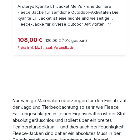
Arcteryx Kyanite LT Jacket Men's - Eine dünnere
Fleece Jacke für sämtliche Outddoor-Aktivitäten Die
Kyanite LT Jacket ist eine leichte und vielseitige
Fleece-Jacke für diverse Outdoor Aktivitäten. Ihr
Material ist extrem dehnbar und auf der Außenseite
glatt. Somit läßt sie sich stets als zusätzliche
108,00 €
Verkaufspreis:
Regulärer Preis:
120,00 €
(10% gespart)
Wärmeschicht verwenden, genügt an lauen
Sommerabenden als Isolation oder ist genau das
Preise inkl. MwSt. zzgl. Versandkosten
richtige für jeden Tag. Die Jacke ist absolut
geräuschlos und verfügt über 2 große Außentaschen
(mit Reißverschluß). Wer mehr Isolation sucht, dem sei
als mittlere Isolationsschicht aus Fleece die "Kyanite
Jacket" und für maximale Wärme die "Covert
Cardigan" empfohlen. Details: Gewicht: 280 g
Perfektes Feuchtigkeitsmanagement extrem dehnbar
Robust Körpernaher Schnitt Zwei Einschubtaschen mit
Nur wenige Materialien überzeugen für den Einsatz auf
Reißverschlüssen Materialkennzeichnung: 100 %
der Jagd und Tierbeobachtung so sehr wie Fleece.
Polyester
Fast ungeschlagen in seinen Eigenschaften ist der Stoff
absolut geräuschlos und isoliert über ein breites
Temperaturspektrum – und dies auch bei Feuchtigkeit!
Fleece-Jacken sind daher ein absolutes Muss in der
Grundausstattung von Jägerinnen und Jägern!