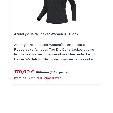
Arcteryx Delta Jacket Women´s - Black
Arcteryx Delta Jacket Women´s - eine leichte
Fleecejacke für jeden Tag Die Delta Jacket ist eine
leichte und vielseitig verwendbare Fleece-Jacke mit
kleiner Waffel-Struktur. In der warmen Jahreszeit ist
sie alleine vollkommen ausreichend. In der kalten
Jahreszeit ist sie eine sinnvolle wärmende Ergänzung
170,00 €
Verkaufspreis:
Regulärer Preis:
200,00 €
(15% gespart)
als Mittelschicht. Details: Gewicht: 410 g hoch
Atmungsaktiv Sehr gutes Wärme/Gewichtsverhältnis
Preise inkl. MwSt. zzgl. Versandkosten
absolut geräuscharm zwei große Einschubtaschen mit
Reißverschlüssen aufgesetzte Reißverschluss-Tasche
oberhalb des Schlüßelbeins durchgehender
Frontreißverschluß Flache Flatlock-Nähte für mehr
Komfort Laminierte Oberarmtasche mit laminiertem
Reißverschluss Polartec Powerdry Fleece
Daumendurchgriff am Bündchen, damit die Ärmel