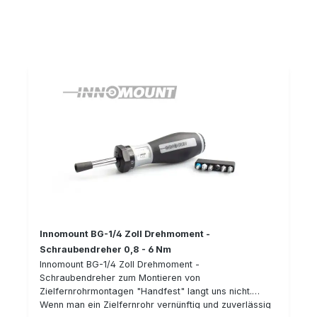
oder 40 MOA Details: Heavy Duty Ausführung
Festmontage passend für Weaver/Picatonny Schiene
34 mm Ringe flexible Vorneigung: 0/20MOA oder
20/40 MOA
Innomount BG-1/4 Zoll Drehmoment -
Schraubendreher 0,8 - 6 Nm
Innomount BG-1/4 Zoll Drehmoment -
Schraubendreher zum Montieren von
Zielfernrohrmontagen "Handfest" langt uns nicht.
Wenn man ein Zielfernrohr vernünftig und zuverlässig