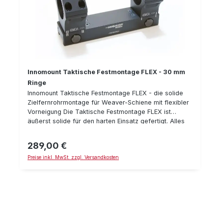
Innomount Taktische Festmontage FLEX - 30 mm
Ringe
Innomount Taktische Festmontage FLEX - die solide
Zielfernrohrmontage für Weaver-Schiene mit flexibler
Vorneigung Die Taktische Festmontage FLEX ist
äußerst solide für den harten Einsatz gefertigt. Alles
ist besonders stabil und für harten Rückstoß &
Dauerbelastung ausgelegt. Das Besondere an der
289,00 €
Regulärer Preis:
FLEX Version ist, daß man die Vorneigung der
Preise inkl. MwSt. zzgl. Versandkosten
Montage durch Drehen der Ringe variieren kann:
Entweder 0 MOA oder 20 MOA bzw. 20 oder 40 MOA
Details: Heavy Duty Ausführung Festmontage passend
für Weaver/Picatonny Schiene 30 mm Ringe flexible
Vorneigung: 0/20MOA oder 20/40 MOA