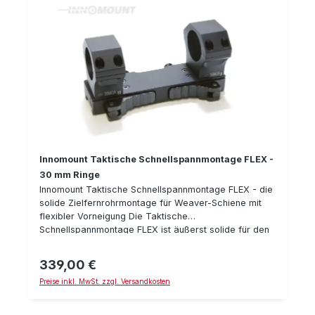
Innomount Taktische Schnellspannmontage FLEX -
30 mm Ringe
Innomount Taktische Schnellspannmontage FLEX - die
solide Zielfernrohrmontage für Weaver-Schiene mit
flexibler Vorneigung Die Taktische
Schnellspannmontage FLEX ist äußerst solide für den
harten Einsatz gefertigt. Alles ist besonders stabil und
für harten Rückstoß & Dauerbelastung ausgelegt. Das
339,00 €
Regulärer Preis:
Besondere an der FLEX Version ist, daß man die
Preise inkl. MwSt. zzgl. Versandkosten
Vorneigung der Montage durch Drehen der Ringe
variieren kann: Entweder 0 MOA oder 20 MOA bzw. 20
oder 40 MOA Details: Heavy Duty Ausführung