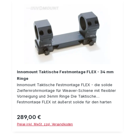
Innomount Taktische Festmontage FLEX - 34 mm
Ringe
Innomount Taktische Festmontage FLEX - die solide
Zielfernrohrmontage für Weaver-Schiene mit flexibler
Vorneigung und 34mm Ringe Die Taktische
Festmontage FLEX ist äußerst solide für den harten
Einsatz gefertigt. Alles ist besonders stabil und für
harten Rückstoß & Dauerbelastung ausgelegt. Das
289,00 €
Regulärer Preis:
Besondere an der FLEX Version ist, daß man die
Preise inkl. MwSt. zzgl. Versandkosten
Vorneigung der Montage durch Drehen der Ringe
variieren kann: Entweder 0 MOA oder 20 MOA bzw. 20