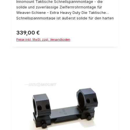
Innomount Taktische Schnellspannmontage - die
solide und zuverlässige Zielfernrohrmontage für
Weaver-Schiene - Extra Heavy Duty Die Taktische
Schnellspannmontage ist äußerst solide für den harten
Einsatz gefertigt. Mittels zwei Schnellspann-
Verschlüßen hält sie zuverlässig Ihr Zielfernrohr auf
339,00 €
Regulärer Preis:
der Waffe. Alles ist besonders stabil und für harten
Preise inkl. MwSt. zzgl. Versandkosten
Rückstoß & Dauerbelastung ausgelegt. Es sind
verschieden Ausführung, mit und ohne Vorneigung
erhältlich. Details: Heavy Duty Ausführung
Schnellspannmontage passend für Weaver/Picatonny
Schiene 34 mm Ringe verschiedene Bauhöhen
mit/ohne Vorneigung Gewicht: ca. 340 g