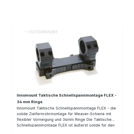
Schnellspannmontage passend für Weaver/Picatonny
Schiene 30 mm Ringe flexible Vorneigung: 0/20MOA
oder 20/40 MOA
Innomount Taktische Schnellspannmontage FLEX -
34 mm Ringe
Innomount Taktische Schnellspannmontage FLEX - die
solide Zielfernrohrmontage für Weaver-Schiene mit
flexibler Vorneigung und 34mm Ringe Die Taktische
Schnellspannmontage FLEX ist äußerst solide für den
harten Einsatz gefertigt. Alles ist besonders stabil und