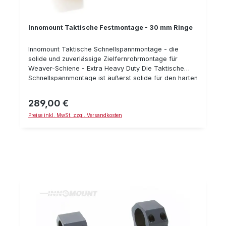
Innomount Taktische Festmontage - 30 mm Ringe
Innomount Taktische Schnellspannmontage - die
solide und zuverlässige Zielfernrohrmontage für
Weaver-Schiene - Extra Heavy Duty Die Taktische
Schnellspannmontage ist äußerst solide für den harten
Einsatz gefertigt. Alles ist besonders stabil und für
harten Rückstoß & Dauerbelastung ausgelegt. Es sind
289,00 €
Regulärer Preis:
verschieden Ausführung, mit und ohne Vorneigung
Preise inkl. MwSt. zzgl. Versandkosten
erhältlich. Details: Heavy Duty Ausführung
Festmontage passend für Weaver/Picatonny Schiene
30 mm Ringe verschiedene Bauhöhen mit/ohne
Vorneigung Gewicht: 332 g