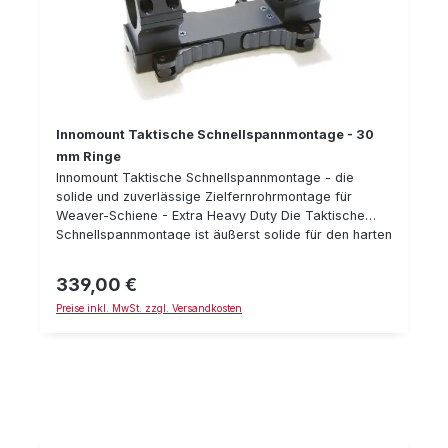
Innomount Taktische Schnellspannmontage - 30
mm Ringe
Innomount Taktische Schnellspannmontage - die
solide und zuverlässige Zielfernrohrmontage für
Weaver-Schiene - Extra Heavy Duty Die Taktische
Schnellspannmontage ist äußerst solide für den harten
Einsatz gefertigt. Mittels zwei Schnellspann-
Verschlüßen hält sie zuverlässig Ihr Zielfernrohr auf
339,00 €
Regulärer Preis:
der Waffe. Alles ist besonders stabil und für harten
Preise inkl. MwSt. zzgl. Versandkosten
Rückstoß & Dauerbelastung ausgelegt. Es sind
verschieden Ausführung, mit und ohne Vorneigung
erhältlich. Details: Heavy Duty Ausführung
Schnellspannmontage passend für Weaver/Picatonny
Schiene 30 mm Ringe verschiedene Bauhöhen
mit/ohne Vorneigung Gewicht: 332 g