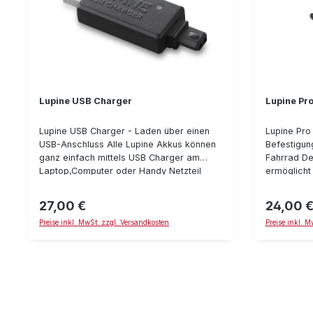
Lupine USB Charger
Lupine Pro
Lupine USB Charger - Laden über einen
Lupine Pro 
USB-Anschluss Alle Lupine Akkus können
Befestigun
ganz einfach mittels USB Charger am
Fahrrad De
Laptop,Computer oder Handy Netzteil
ermöglicht
geladen werden. Der USB Charger
Rotlichts a
funktioniert fast an jeder USB-Buchse und
Sattelstang
27,00 €
24,00 
Regulärer Preis:
Regulärer P
bietet in Verbindung mit einem Solar Panel
Rotlicht Pr
Preise inkl. MwSt. zzgl. Versandkosten
Preise inkl. 
eine sehr gute Lösung, um auf langen
Halter gekl
Expeditionen die Stromversorgung Ihres
sorgt für 
Lupine Akkus zu sichern. Details:
Befestigun
Ladestrom: 1 A Macht das spontane
optimalen P
Laden unterwegs möglich USB-A
bestens im
Anschluß
werden. Details: mechanisc
des Rotlich