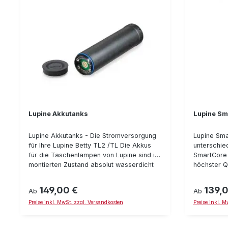
Lupine Akkutanks
Lupine Sm
Lupine Akkutanks - Die Stromversorgung
Lupine Sma
für Ihre Lupine Betty TL2 /TL Die Akkus
unterschie
für die Taschenlampen von Lupine sind im
SmartCore 
montierten Zustand absolut wasserdicht
höchster Qu
und schlagfest. Ein sehr hochwertiges und
Lupine-Lic
robustes Aluminiumgehäuse schützt die
eine integr
149,00 €
139,
Regulärer Preis:
Regulärer P
Ab
Ab
TL-Akkus vor Staub, Schlägen und
Akku-Kapaz
Preise inkl. MwSt. zzgl. Versandkosten
Preise inkl. 
Wasser. Die technischen Daten der TL-
angebotene
Akkus: Versionen: 6.9 Ah / 10,4 Ah
Klettband-
Material: CNC-gefräst, Aluminium 6061-
z.B. direk