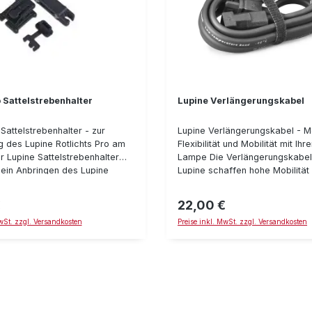
 Sattelstrebenhalter
Lupine Verlängerungskabel
Sattelstrebenhalter - zur
Lupine Verlängerungskabel - M
g des Lupine Rotlichts Pro am
Flexibilität und Mobilität mit Ihr
r Lupine Sattelstrebenhalter
Lampe Die Verlängerungskabel
 ein Anbringen des Lupine
Lupine schaffen hohe Mobilität
n den Sattelstreben, falls die
konstanter Leistung. Dank hoc
e keinen Platz bietet. Das
Silikonummantelung bleibt das
€
22,00 €
reis:
Regulärer Preis:
o wird einfach von unten in den
bei Temperaturen von - 40° bi
MwSt. zzgl. Versandkosten
Preise inkl. MwSt. zzgl. Versandkosten
ickt. Der Sattelstrebenhalter
flexibel und einsetzbar. Details: Di
eine sichere und aufgeräumte
Verlängerung gibt es in folgen
g in jeder Lebenslage und einer
120 cm, 60 cm, 40 cm, 20 cm
osition des Rotlichts um
 Straßenverkehr gesehen zu
he Arretierung
ts in der Halterung inkl.