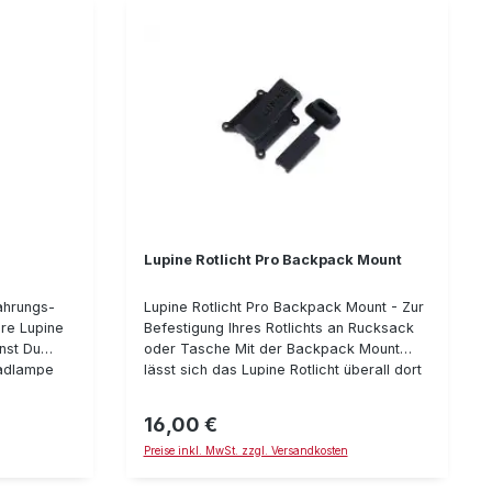
Lupine Rotlicht Pro Backpack Mount
ahrungs-
Lupine Rotlicht Pro Backpack Mount - Zur
hre Lupine
Befestigung Ihres Rotlichts an Rucksack
nst Du
oder Tasche Mit der Backpack Mount
radlampe
lässt sich das Lupine Rotlicht überall dort
her
befestigen, wo ein Clip eingehakt werden
 auch auf
kann. Beispielsweise kann das Rotlicht
16,00 €
Regulärer Preis:
ase ist
wegen mangelndem Platz am Fahrrad
Preise inkl. MwSt. zzgl. Versandkosten
 gefertigt
bequem am Rucksack montiert werden.
ner