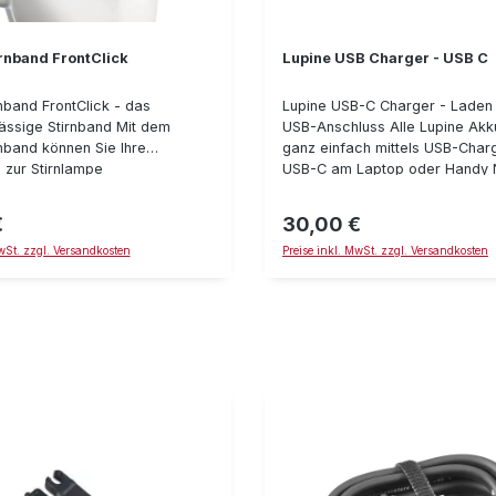
rnband FrontClick
Lupine USB Charger - USB C
nband FrontClick - das
Lupine USB-C Charger - Laden 
ssige Stirnband Mit dem
USB-Anschluss Alle Lupine Ak
rnband können Sie Ihre
ganz einfach mittels USB-Char
zur Stirnlampe
USB-C am Laptop oder Handy N
eren. Das Stirnband ist als
geladen werden. Der USB Char
 oder zusätzliches Zubehör
funktioniert fast an jeder USB
€
30,00 €
reis:
Regulärer Preis:
bietet in Verbindung mit einem 
MwSt. zzgl. Versandkosten
Preise inkl. MwSt. zzgl. Versandkosten
 System
eine sehr gute Lösung, um auf 
Expeditionen die Stromversorg
Lupine Akkus zu sichern. Detail
Ladestrom: 1,6 A Macht das s
Laden unterwegs möglich USB
Anschluß