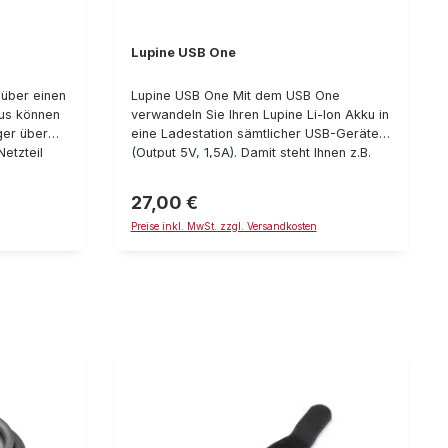
Lupine USB One
über einen
Lupine USB One Mit dem USB One
kus können
verwandeln Sie Ihren Lupine Li-Ion Akku in
ger über
eine Ladestation sämtlicher USB-Geräte
etzteil
(Output 5V, 1,5A). Damit steht Ihnen z.B.
ger
eine Powerbank für Ihr Handy zur
-Buchse und
Verfügung, wenn mal wieder der Akku
27,00 €
Regulärer Preis:
Solar Panel
leer ist.
Preise inkl. MwSt. zzgl. Versandkosten
langen
ung Ihres
s:
pontane
-C