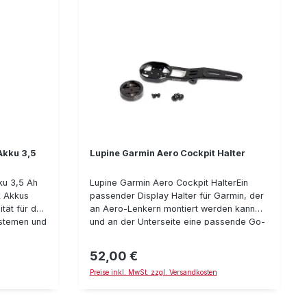
Akku 3,5
Lupine Garmin Aero Cockpit Halter
ku 3,5 Ah
Lupine Garmin Aero Cockpit HalterEin
k Akkus
passender Display Halter für Garmin, der
ität für den
an Aero-Lenkern montiert werden kann
ystemen und
und an der Unterseite eine passende Go-
Pro-Halterung für z.B. die SL Grano hat.
u-
Andere Lampen können mit Hilfe der
52,00 €
Regulärer Preis:
lick
passenden Go-Pro-Halterung montiert
Preise inkl. MwSt. zzgl. Versandkosten
werden.Details:passend für
ückseite
Garminpassend für Aero-
den oder
Lenkerintegrierte Go-Pro-