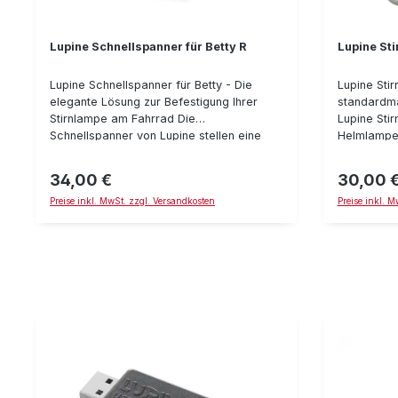
Lupine Schnellspanner für Betty R
Lupine Sti
Lupine Schnellspanner für Betty - Die
Lupine Stir
elegante Lösung zur Befestigung Ihrer
standardmä
Stirnlampe am Fahrrad Die
Lupine Sti
Schnellspanner von Lupine stellen eine
Helmlampe 
Möglichkeit dar, den Lampenkopf elegant
umfunktioni
am Fahrrad zu befestigen. Ein horizontaler
Ersatzband
34,00 €
30,00 
Regulärer Preis:
Regulärer P
Verstellmechanismus ermöglicht das
gedacht. Paßt für alle Stirnlampen mit
Preise inkl. MwSt. zzgl. Versandkosten
Preise inkl. 
genaue Einstellen des Lichtkegels auf
FrontClick
dem Fahrweg. Dadurch, dass die
Spannvorrichtung am Lenker Ihres
Fahrrads montiert wird, fällt das Licht
immer in Fahrtrichtung. Details:
Hochwertige Aluminiumlegierung CNC-
gefräßt Schwarz eloxiert Wahlweise für
Rohrdurchmesser 25.4 mm, 31.8 mm und
35 mm