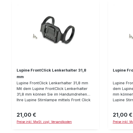
Querstreb
Lupine FrontClick Lenkerhalter 31,8
Lupine Fr
mm
Lupine FrontClick Lenkerhalter 31,8 mm
Lupine Fro
Mit dem Lupine FrontClick Lenkerhalter
dem Lupine
31,8 mm können Sie im Handumdrehen
mm können
Ihre Lupine Stirnlampe mittels Front Click
Lupine Stir
am Fahrradlenker befestigen.
Fahrradlen
Insbesondere die Penta als kompakte
die Penta 
21,00 €
21,00 €
Regulärer Preis:
Regulärer P
Stirnlampe läßt sich somit "schnell mal
sich somit 
Preise inkl. MwSt. zzgl. Versandkosten
Preise inkl. 
eben" als Fahrradlampe verwenden.
Fahrradlam
(Hinweis: Im Bereich des deutschen StVO
Bereich de