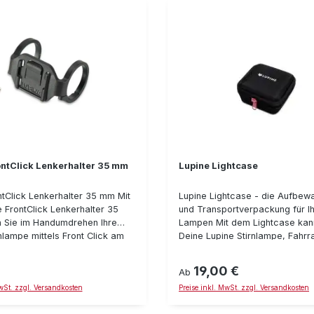
e und Schraubendreher
ontClick Lenkerhalter 35 mm
Lupine Lightcase
ntClick Lenkerhalter 35 mm Mit
Lupine Lightcase - die Aufbew
 FrontClick Lenkerhalter 35
und Transportverpackung für I
 Sie im Handumdrehen Ihre
Lampen Mit dem Lightcase kan
nlampe mittels Front Click am
Deine Lupine Stirnlampe, Fahr
ker befestigen. Insbesondere
oder Zubehör geordnet und sic
als kompakte Stirnlampe läßt
transportieren, verstauen oder
19,00 €
reis:
Regulärer Preis:
Ab
"schnell mal eben" als
Reisen mitnehmen. Das Lightc
MwSt. zzgl. Versandkosten
Preise inkl. MwSt. zzgl. Versandkosten
pe verwenden. (Hinweis: Im
aus einem 600D-Oxfordgewebe
s deutschen StVO nicht
mit einem Reißverschluß und ei