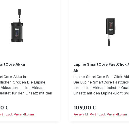
artCore Akku
Lupine SmartCore FastClick 
Ah
rtCore Akku in
Lupine SmartCore FastClick Ak
dlichen Größen Die Lupine
Die Lupine SmartCore FastClic
Akkus sind Li-Ion Akkus
sind Li-Ion Akkus höchster Qual
alität für den Einsatz mit den
Einsatz mit den Lupine-Licht S
ht Systemen und verfügen über
verfügen über eine integrierte
ierte MicroKontroller gesteuerte
MicroKontroller gesteuerte Akk
00 €
109,00 €
reis:
Regulärer Preis:
itäts-Anzeige. Die hier
Kapazitäts-Anzeige. Die Fast C
MwSt. zzgl. Versandkosten
Preise inkl. MwSt. zzgl. Versandkosten
n Akkus verfügen über eine
Version kann ohne zusätzliches
Befestigung und können damit
Befestigungsmaterial auf der R
t am Fahrradrahmen befestigt
der Stirnlampen befestigt wer