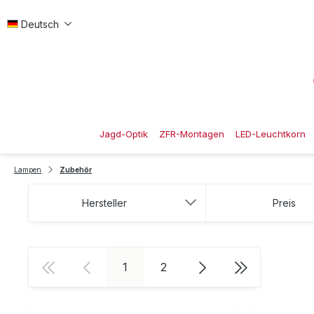
 Hauptinhalt springen
Zur Suche springen
Zur Hauptnavigation springen
Deutsch
Jagd-Optik
ZFR-Montagen
LED-Leuchtkorn
Lampen
Zubehör
Hersteller
Preis
Seite
Seite
1
2