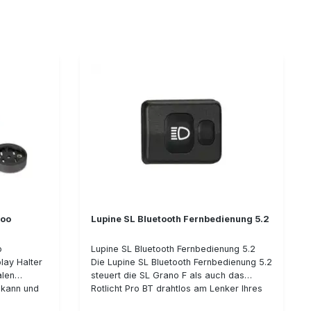
ionalem
Halterung gefertigt aus hochwertiger
ist der
Aluminium-Legierung, schwarz
und die
eloxiertpassgenaue CNC Fertigung für
eit bei den
höchste QualitätGewicht: ca. 30 g
 noch die
ick-System
zität
0 g
Abmessungen: 72 x 40 x 22mm
hoo
Lupine SL Bluetooth Fernbedienung 5.2
o
Lupine SL Bluetooth Fernbedienung 5.2
lay Halter
Die Lupine SL Bluetooth Fernbedienung 5.2
alen
steuert die SL Grano F als auch das
 kann und
Rotlicht Pro BT drahtlos am Lenker Ihres
de Go-Pro-
Fahrrades. Dabei funktioniert der große