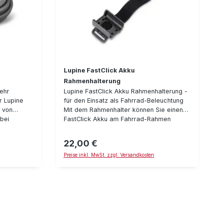
Lupine FastClick Akku
Rahmenhalterung
ehr
Lupine FastClick Akku Rahmenhalterung -
er Lupine
für den Einsatz als Fahrrad-Beleuchtung
 von
Mit dem Rahmenhalter können Sie einen
 bei
FastClick Akku am Fahrrad-Rahmen
hwertiger
sicher und solide befestigen. Somit lassen
 Kabel auch
sich die Stirnlampen zur soliden Fahrrad-
22,00 €
Regulärer Preis:
s + 80°
Beleuchtung umrüsten (der Lampenkopf
Preise inkl. MwSt. zzgl. Versandkosten
e
wird dann mittels Schnellspanner am
den Längen:
Lenker befestigt)