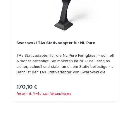
Swarovski TAs Stativadapter für NL Pure
TAs Stativadapter für die NL Pure Ferngläser - schnell
& sicher befestigt! Sie möchten Ihr NL Pure Fernglas
sicher, schnell und stabil an einem Stativ befestigen?
Dann ist der TAs Stativadapter von Swarovski die
passende Wahl. Es ist ein unverzichtbares Zubehör für
Naturbeobachter, Fotografen und Outdoor-
170,10 €
Regulärer Preis:
Enthusiasten, die ihre Natur- und Tierbeobachtungen
Preise inkl. MwSt. zzgl. Versandkosten
erheblich verbessern wollen. Der Adapter erfüllt mit
seiner Stabilität und Benutzerfreundlichkeit die
Anforderungen anspruchsvoller Nutzer. Einfaches
Handling und sichere Montage der NL Pure Ferngläser
Ein herausragendes Merkmal des TAs Stativadapters
ist seine beeindruckende Stabilität. Der Adapter
gewährleistet eine feste Verbindung zwischen Stativ