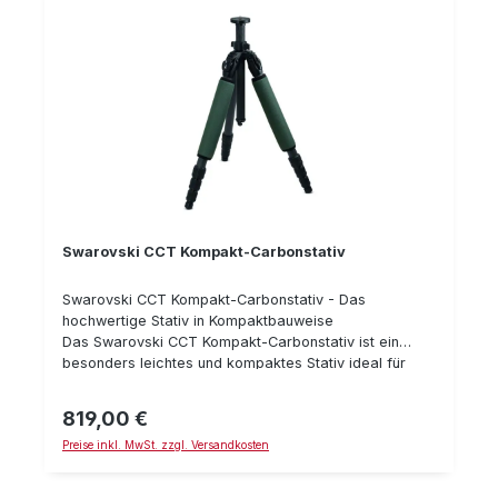
zusammengefahren (cm): 56 Stativbeine gespreizt
ausgezogen - maximale Höhe (cm): 175 Maximale
Belastung: 21 kg
Swarovski CCT Kompakt-Carbonstativ
Swarovski CCT Kompakt-Carbonstativ - Das
hochwertige Stativ in Kompaktbauweise
Das Swarovski CCT Kompakt-Carbonstativ ist ein
besonders leichtes und kompaktes Stativ ideal für
Wanderungen und Reisen. Hervorragende Stabilität in
Kombination mit beeindruckendem Bedienkomfort
819,00 €
Regulärer Preis:
ermöglicht stundenlanges ruhiges Beobachten, Filmen
Preise inkl. MwSt. zzgl. Versandkosten
und Digiscopen. Bei den neuen Stativ-Modellen lassen
sich die Beine individuell abspreizen um ein optimales
Anpassen an Bodenunebenheiten zu ermöglichen. Die