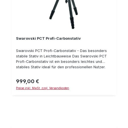
Swarovski PCT Profi-Carbonstativ
Swarovski PCT Profi-Carbonstativ - Das besonders
stabile Stativ in Leichtbauweise Das Swarovski PCT
Profi-Carbonstativ ist ein besonders leichtes und
stabiles Stativ ideal für den professionellen Nutzer.
Hervorragende Stabilität in Kombination mit
beeindruckendem Bedienkomfort ermöglicht
999,00 €
Regulärer Preis:
stundenlanges ruhiges Beobachten, Filmen und
Preise inkl. MwSt. zzgl. Versandkosten
Digiscopen. Bei den neuen Stativ-Modellen lassen sich
die Beine individuell abspreizen um ein optimales
Anpassen an Bodenunebenheiten zu ermöglichen. Die
Beine der Stative können mit optionalen (2 Stück im
Liefrumfang enthaltenen) Neoprene Überzügen
versehen werden, um als Schulterpolster beim Tragen
zu dienen. Technische Details: Gewicht: 1,8 kg
Anschlussgewinde: 3/8˝ UNC Stativlänge