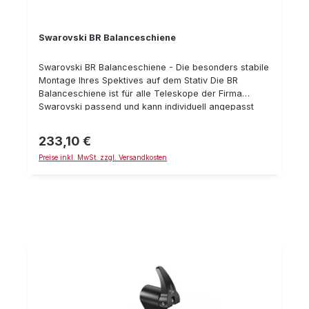
Swarovski BR Balanceschiene
Swarovski BR Balanceschiene - Die besonders stabile
Montage Ihres Spektives auf dem Stativ Die BR
Balanceschiene ist für alle Teleskope der Firma
Swarovski passend und kann individuell angepasst
werden. Für ausgezeichnete Stabilität und ein
ausgewogenes Gleichgewicht sorgen zwei
233,10 €
Regulärer Preis:
Unterstützungspunkte. So ist ein ungestörtes
Preise inkl. MwSt. zzgl. Versandkosten
Beobachten ohne Wackeln mit excelenter Optik
möglich. Details: Passend für: BTX/ATX/STX,
ATS/STS, ATM/STM, STR