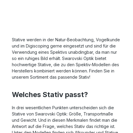
verfügt die Spotting Scope Sling über einen eigenen
dennoch widerstandsfähigen Aluminiumlegierung, die
Trageriemen. Befestigungsmöglichkeiten für Zubehör
auch unter schwierigen Bedingungen standhält. Die
(bis hin zu einem kompakten Stativ) erlauben die
präzise Verarbeitung und die hochwertige Oberfläche
Verwendung der Tragetasche als minimaoistisches
sorgen für eine ansprechende Optik und eine
Tragekonzept für das Spektiv als Alternative zu einem
angenehme Haptik. Der TAs Stativadapter von
größeren Rucksack.Details:Packvolumen: ca. 5
Swarovski ist ein unverzichtbares Zubehör für alle, die
LiterGewicht: ca. 400 gAbmessungen: ca. 43 x 15 x 13
Wert auf stabile und präzise Beobachtungen legen.
Stative werden in der Natur-Beobachtung, Vogelkunde
cmSchulter-Trageriemen2 Hand-Griffe2x Daisy-Chain
Mit seiner hochwertigen Verarbeitung, einfachen
und im Digiscoping gerne eingesetzt und sind für die
für BefestigungsmöglichkeitenKompressions-Riemen
Handhabung und vielseitigen Einsatzmöglichkeiten
Verwendung eines Spektivs unabdingbar, da man nur
erfüllt er selbst die höchsten Ansprüche. Haben Sie
so ein ruhiges Bild erhält. Swarovski Optik bietet
Fragen zu diesem Produkt, kontaktieren Sie uns gerne
hochwertige Stative, die zu den Spektiv-Modellen des
telefonisch oder per Mail.
Herstellers kombiniert werden können. Finden Sie in
unserem Sortiment das passende Stativ!
Welches Stativ passt?
In drei wesentlichen Punkten unterscheiden sich die
Stative von Swarovski Optik: Größe, Transportmaße
und Gewicht. Und in diesen Merkmalen findet man die
Antwort auf die Frage, welches Stativ das richtige ist.
Unter den Modellen finden sich Allrounder und Stative