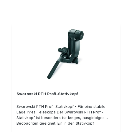
Beine der Stative können mit optionalen (2 Stück im
Liefrumfang enthaltenen) Neoprene Überzügen
versehen werden, um als Schulterpolster beim Tragen
zu dienen. Technische Details: Gewicht: 1,5 kg
Anschlussgewinde: 3/8˝ UNC Stativlänge
zusammengefahren (cm): 52 Stativbeine gespreizt
ausgezogen - maximale Höhe (cm): 162
Swarovski PTH Profi-Stativkopf
Swarovski PTH Profi-Stativkopf - Für eine stabile
Lage Ihres Teleskops Der Swarovski PTH Profi-
Stativkopf ist besonders für langes, ausgiebiges
Beobachten geeignet. Ein in den Stativkopf
eingesetztes Fluidlager sorgt für gleichmäßige