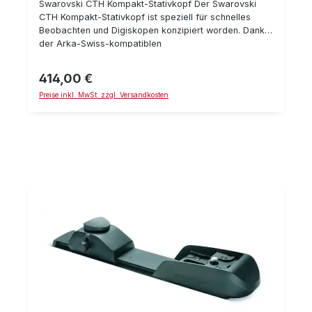
Swarovski CTH Kompakt-Stativkopf Der Swarovski
CTH Kompakt-Stativkopf ist speziell für schnelles
Beobachten und Digiskopen konzipiert worden. Dank
der Arka-Swiss-kompatiblen
Schnellwechselvorrichtung können alle Spektive von
Swarovski schnell und passgenau montiert werden.
414,00 €
Regulärer Preis:
Das sogenannte Counter Balance System verhindert
Preise inkl. MwSt. zzgl. Versandkosten
das Kippen Ihres Spektivs selbst, wenn dieses nicht
fixiert wurde. Technische Daten: Höhe: 9 mm Gewicht:
570 g Maximale Belastung: 5 kg