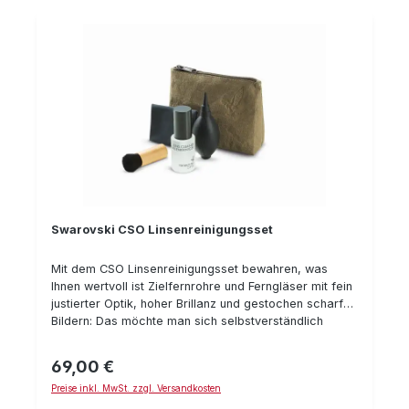
Swarovski CSO Linsenreinigungsset
Mit dem CSO Linsenreinigungsset bewahren, was
Ihnen wertvoll ist Zielfernrohre und Ferngläser mit fein
justierter Optik, hoher Brillanz und gestochen scharfen
Bildern: Das möchte man sich selbstverständlich
erhalten und die Qualität der Ziel-, Vogel- und
Naturbeobachtungen nicht mindern. Swarovski bietet
69,00 €
Regulärer Preis:
mit dem CSO Linsenreinigungsset das ideale Paket,
Preise inkl. MwSt. zzgl. Versandkosten
um die wertvolle Jagd- und Beobachtungsoptik zu
reinigen und langfristig zu schützen. Alle Highlights