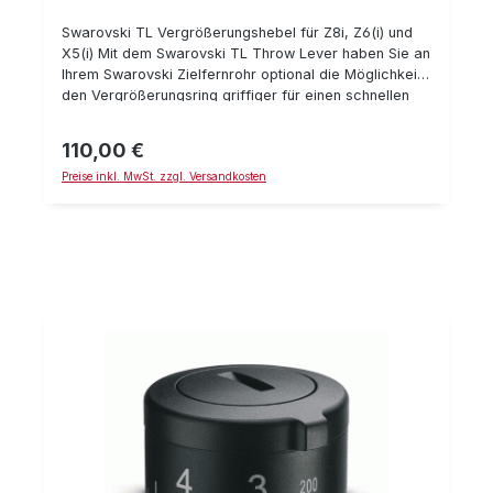
Swarovski TL Vergrößerungshebel für Z8i, Z6(i) und
X5(i) Mit dem Swarovski TL Throw Lever haben Sie an
Ihrem Swarovski Zielfernrohr optional die Möglichkeit,
den Vergrößerungsring griffiger für einen schnellen
Einsatz zu gestalten. Details: paßt an alle Z6(i), Z6(i)
II, X5(i), dS und Z8(i) Zieloptiken
110,00 €
Regulärer Preis:
Preise inkl. MwSt. zzgl. Versandkosten