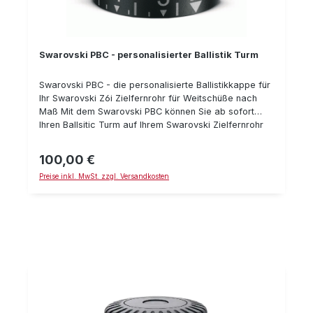
Swarovski PBC - personalisierter Ballistik Turm
Swarovski PBC - die personalisierte Ballistikkappe für
Ihr Swarovski Z6i Zielfernrohr für Weitschüße nach
Maß Mit dem Swarovski PBC können Sie ab sofort
Ihren Ballsitic Turm auf Ihrem Swarovski Zielfernrohr
individuell und Ihrer Waffe / Laborierung entsprechend
gestalten. Somit haben Sie zukünftig direkt die
100,00 €
Regulärer Preis:
Entfernung auf Ihrem Ballistic-Turm stehen und nicht
Preise inkl. MwSt. zzgl. Versandkosten
mehr "nur" die farblichen Markierungen. Montiert wird
der PBC ganz einfach: die farbigen Markierungsringe
entfernen, den PBC draufsetzen und festschrauben...
Zum konfigurieren Ihrer persönlichen
Ballistikkappe besuchen Sie bitte die Swarovski-
Webseite unter:
https://ballisticprograms.swarovskioptik.com/Ballistic-
Program Paßt für Z6(i) Zielfernrohre. Ablauf der
Bestellung im Detail: Auf der oben genannten
Webseite können Sie den PBC gemäss Ihren
persönlichen Vorgaben und Wünschen gestalten Den