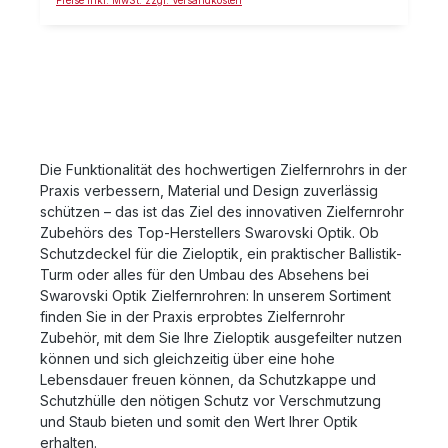
Preise inkl. MwSt. zzgl. Versandkosten
App von Swarovski ermöglicht einem sich ballistische
Daten spontan zu berechnen oder bereits
eingespeicherte wieder ins Gedächtsnis zu rufen.
Details: Berücksichtigt Zieloptik, Munitionshersteller,
Munition, Geschoss, GEE, Mündungsgeschwindigkeit
und mehr Das Programm enthält ein großes Pool an
verschiedenen Auswahlmöglichkeiten Intuitiv zu
bedienen Die Links zum Download: Für
iOS: https://itunes.apple.com/us/app/so-
Die Funktionalität des hochwertigen Zielfernrohrs in der
ballistics/id518001619?mt=8Für
Praxis verbessern, Material und Design zuverlässig
Android: https://play.google.com/store/apps/details?
schützen – das ist das Ziel des innovativen Zielfernrohr
id=air.SWOBCsPhone&feature=search_result#?
t=W251bGwsMSwxLDEsImFpci5TV09CQ3NQaG9uZSJ
Zubehörs des Top-Herstellers Swarovski Optik. Ob
d Für den
Schutzdeckel für die Zieloptik, ein praktischer Ballistik-
PC: https://ballisticprograms.swarovskioptik.com/Ballis
Turm oder alles für den Umbau des Absehens bei
tic-Program
Swarovski Optik Zielfernrohren: In unserem Sortiment
finden Sie in der Praxis erprobtes Zielfernrohr
Zubehör, mit dem Sie Ihre Zieloptik ausgefeilter nutzen
können und sich gleichzeitig über eine hohe
Lebensdauer freuen können, da Schutzkappe und
Schutzhülle den nötigen Schutz vor Verschmutzung
und Staub bieten und somit den Wert Ihrer Optik
erhalten.