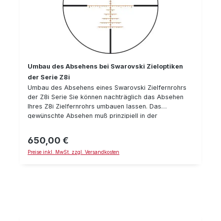
Umbau des Absehens bei Swarovski Zieloptiken
der Serie Z8i
Umbau des Absehens eines Swarovski Zielfernrohrs
der Z8i Serie Sie können nachträglich das Absehen
Ihres Z8i Zielfernrohrs umbauen lassen. Das
gewünschte Absehen muß prinzipiell in der
Zielfernrohr-Linie bereits verbaut worden sein. Im
Zweifelsfall muß im Werk nachgefragt werden - teilen
650,00 €
Regulärer Preis:
Sie uns dazu wenn möglich die Seriennummer und den
Preise inkl. MwSt. zzgl. Versandkosten
Umbauwunsch mit. Der Preis gilt für Zieloptiken der
Serie Z8i