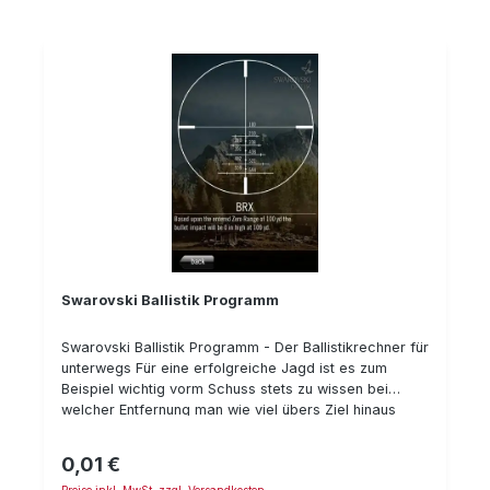
Erst jetzt können Sie mit einem sanften
Reinigungsmittel (z. B. mildes Spülmittel) die Linsen von
Fett und Schlieren befreien. Verbleibende Wasser-
oder Reinigungstropfen tupfen Sie am besten mit
einem weichen Microfasertuch ab. Wenn Sie auf der
Jagd, bei Naturbeobachtungen oder Reisen
unterwegs sind, ist das Swarovski CSO
Linsenreinigungsset die ideale Alternative zur
herkömmlichen Reinigungsmethode Ihrer Gläser.
Swarovski Ballistik Programm
Swarovski Ballistik Programm - Der Ballistikrechner für
unterwegs Für eine erfolgreiche Jagd ist es zum
Beispiel wichtig vorm Schuss stets zu wissen bei
welcher Entfernung man wie viel übers Ziel hinaus
zielen muss. Nicht jeder kann sich für verschiedene
Schussentfernungen, Munitionen und Zieloptiken
0,01 €
Regulärer Preis:
bestimmte Ballistikdaten merken. Die gut durchdachte