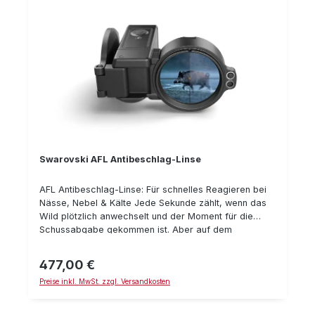
Swarovski AFL Antibeschlag-Linse
AFL Antibeschlag-Linse: Für schnelles Reagieren bei
Nässe, Nebel & Kälte Jede Sekunde zählt, wenn das
Wild plötzlich anwechselt und der Moment für die
Schussabgabe gekommen ist. Aber auf dem
winterlichen Ansitz bei Minusgraden kondensiert der
Atem auf den eiskalten Linsen, sobald Sie die
477,00 €
Regulärer Preis:
Jagdwaffe in Anschlag nehmen und das Ziel
Preise inkl. MwSt. zzgl. Versandkosten
anvisieren möchten. Auch feuchtkalte Wetterlagen wie
Regen und Nebel machen der präzisen und schnellen
Schussabgabe einen Strich durch die Rechnung. Die