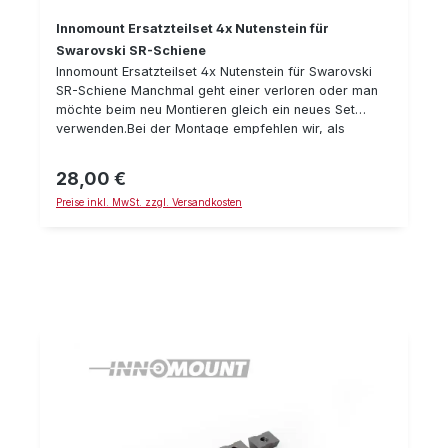
Manual-for-LED-Sight (English) Mode-d-
Innomount Ersatzteilset 4x Nutenstein für
Employ (French)
Swarovski SR-Schiene
Innomount Ersatzteilset 4x Nutenstein für Swarovski
SR-Schiene Manchmal geht einer verloren oder man
möchte beim neu Montieren gleich ein neues Set
verwenden.Bei der Montage empfehlen wir, als
Schraubensicherung Loctite 243 und einen
Drehmoment-Schlüssel zu verwenden. Details:
28,00 €
Regulärer Preis:
Nutenstein, passend für Swarovski SR-
Preise inkl. MwSt. zzgl. Versandkosten
SchieneLiefermenge: 4 StückGewinde M4