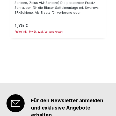
Schiene, Zeiss VM-Schiene) Die passenden Erastz-
Schrauben für die Blaser Sattelmontage mit Swarovski
SR-Schiene. Als Ersatz für verlorene oder
beschädigte Schrauben. Da es mehrere Versionen
gibt, bitte unbedingt die Kompatibilität überprüfen! Bei
1,75 €
Regulärer Preis:
der Montage empfehlen wir, als Schraubensicherung
Preise inkl. MwSt. zzgl. Versandkosten
Loctite 243 und einen Drehmoment-Schlüssel zu
verwenden. Details: Zylinderschraube DIN 7984
M4x8 Stahl 8.8, schwarz Innensechskannt
empfohlenes max. Drehmoment: 3,0 Nm (ohne
Haftung)
Für den Newsletter anmelden
und exklusive Angebote
erhalten