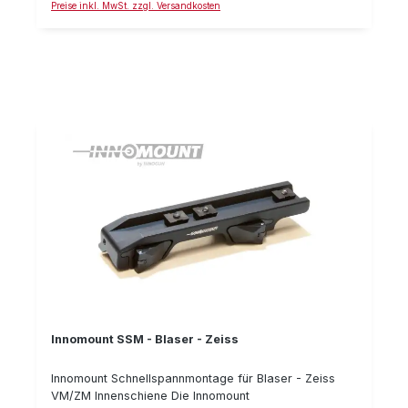
Preise inkl. MwSt. zzgl. Versandkosten
Zielfernrohre mit Innenschiene als auch für eine
Vielzahl anderer renommierter Hersteller, welche die
Zeiss Innenschiene ebenfalls verwenden: Leica,
Meopta, etc. Details: Zero-Verschluß-System
wiederholgenau passend für Blaser passend für Zeiss
VM/ZM Innenschiene Bauhöhe: 14 mm Typnummer: 40-
VM-14-00-800
Innomount SSM - Blaser - Zeiss
Innomount Schnellspannmontage für Blaser - Zeiss
VM/ZM Innenschiene Die Innomount