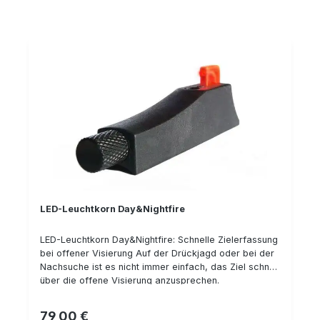
Spannmutter mit TORX-Antrieb passend für Zeiss-
Schiene
LED-Leuchtkorn Day&Nightfire
LED-Leuchtkorn Day&Nightfire: Schnelle Zielerfassung
bei offener Visierung Auf der Drückjagd oder bei der
Nachsuche ist es nicht immer einfach, das Ziel schnell
über die offene Visierung anzusprechen.
Insbesondere bei schlechten Lichtverhältnissen oder
geringem Sehvermögen kann es schwierig werden,
79,00 €
Regulärer Preis: