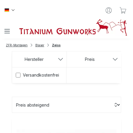
Zum Hauptinhalt springen
War
ZFR-Montagen
Blaser
Zeiss
Hersteller
Preis
Filter hinzufügen: Versandkostenfrei
Versandkostenfrei