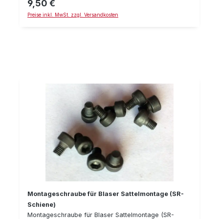
9,50 €
Regulärer Preis:
Loctite 243 und einen Drehmoment-Schlüssel zu
Preise inkl. MwSt. zzgl. Versandkosten
verwenden. Details: Nutenstein, passend für
Zeiss-Schiene Liefermenge: 1 Stück Gewinde M4
Montageschraube für Blaser Sattelmontage (SR-
Schiene)
Montageschraube für Blaser Sattelmontage (SR-