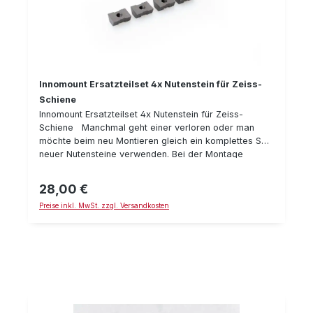
Innomount Ersatzteilset 4x Nutenstein für Zeiss-
Schiene
Innomount Ersatzteilset 4x Nutenstein für Zeiss-
Schiene Manchmal geht einer verloren oder man
möchte beim neu Montieren gleich ein komplettes Set
neuer Nutensteine verwenden. Bei der Montage
empfehlen wir, als Schraubensicherung Loctite 243
und einen Drehmoment-Schlüssel zu verwenden.
28,00 €
Regulärer Preis:
Details: Nutenstein, passend für Zeiss-Schiene
Preise inkl. MwSt. zzgl. Versandkosten
Liefermenge: 4 Stück Gewinde M4