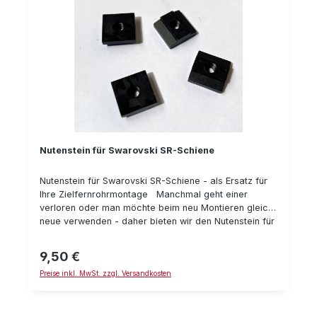
Nutenstein für Swarovski SR-Schiene
Nutenstein für Swarovski SR-Schiene - als Ersatz für
Ihre Zielfernrohrmontage Manchmal geht einer
verloren oder man möchte beim neu Montieren gleich
neue verwenden - daher bieten wir den Nutenstein für
die Swarovski SR-Schiene als Ersatzteil einzeln an. Bei
der Montage empfehlen wir, als Schraubensicherung
9,50 €
Regulärer Preis:
Loctite 243 und einen Drehmoment-Schlüssel zu
Preise inkl. MwSt. zzgl. Versandkosten
verwenden. Details: Nutenstein, passend für
Swarovski SR-Schiene Liefermenge: 1 Stück Gewinde
M4