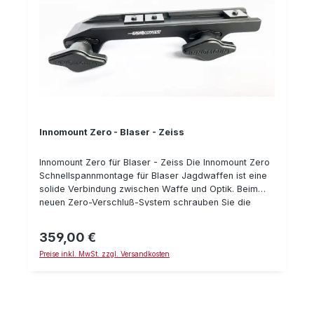
Innomount Zero - Blaser - Zeiss
Innomount Zero für Blaser - Zeiss Die Innomount Zero
Schnellspannmontage für Blaser Jagdwaffen ist eine
solide Verbindung zwischen Waffe und Optik. Beim
neuen Zero-Verschluß-System schrauben Sie die
Montage auf der Waffe fest und drücken danach den
Hebel zur Montage - dadurch wird er entkoppelt und
359,00 €
Regulärer Preis:
kann den Verschluß-Mechanismus nicht mehr
Preise inkl. MwSt. zzgl. Versandkosten
betätigen. Zum wieder lösen der Montage zieht man
den Hebel zu sich, damit wird er im Verschluß-
Mechanismus gekoppelt und nun läßt sich der
Verschluß wieder lösen. Eine sehr zuverlässige und
sichere Methode. Innomount legt wert auf höchste