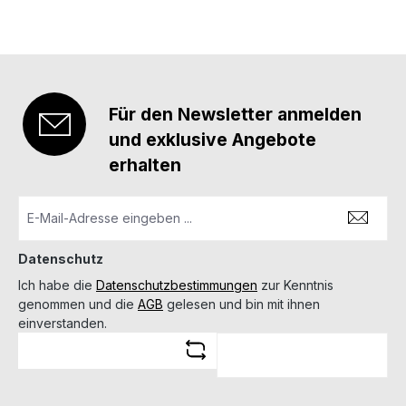
BH+6 in 26 / 30 / 34 / 35 / 36 / 40 mm: Bauhöhe = 20
mm Details: Klemmhebel mit Sicherung gegen
ungewolltes Öffnen wiederholgenau hergestellt aus
Stahl passend für Sauer 303 mit ISI-Mount passend
für Montage mit Ringen unterschiedlichen
Durchmessers Bauhöhe: 14 / 17 oder 20 mm
Für den Newsletter anmelden
und exklusive Angebote
erhalten
Datenschutz
Ich habe die
Datenschutzbestimmungen
zur Kenntnis
genommen und die
AGB
gelesen und bin mit ihnen
einverstanden.