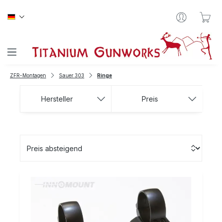
Zum Hauptinhalt springen
War
ZFR-Montagen
Sauer 303
Ringe
Hersteller
Preis