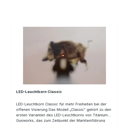
(ebenfalls baugleiche Modelle), Aimpoint Micro H1/H2,
Trijicon MRO und mit Picatinny/Weaverschiene.
Details: Wiederholgenau Schussfest Aus Stahl Flache
Montage Schlank und leicht Besonderheit bei
der Version für das Doctersight: Mit 3,5 mm Bauhöhe
die wohl weltweit flachste, abnehmbare Montage in
ihrem Segment. Besonderheit bei der Version für
Swarovski SR-Schiene: Hier sind die Zähne aus Stahl
aus dem Vollen gefräst - und nicht wie bei der original
Blaser Montage aus einem Kunststoff Inlay gefertigt.
Das ist eine deutliche Verbesserrung gegenüber dem
Original! Beachten Sie, dass die Bilder lediglich
beispielhaft sind und das Zubehör, in diesem Fall die
Waffe sowie die Zieloptik nicht mit verkauft wird.
Bauhöhen: Leica Tempus: 8 mm Docter Sight: 3,5 mm
LED-Leuchtkorn Classic
LED-Leuchtkorn Classic für mehr Freiheiten bei der
offenen Visierung Das Modell „Classic“ gehört zu den
ersten Varianten des LED-Leuchtkorns von Titanium
Gunworks, das zum Zeitpunkt der Markteinführung
eine echte Innovation war. Denn mit dem LED-