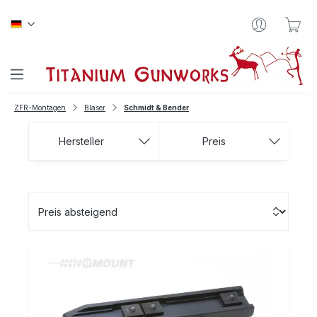
Zum Hauptinhalt springen
War
ZFR-Montagen
Blaser
Schmidt & Bender
Hersteller
Preis