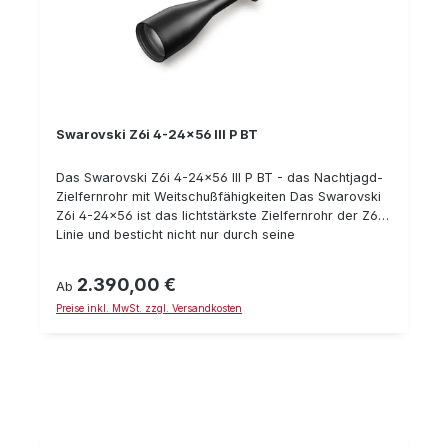
Swarovski Z6i 4-24x56 III P BT
Das Swarovski Z6i 4-24x56 III P BT - das Nachtjagd-
Zielfernrohr mit Weitschußfähigkeiten Das Swarovski
Z6i 4-24x56 ist das lichtstärkste Zielfernrohr der Z6(i)
Linie und besticht nicht nur durch seine
Nachtjagdfähigkeiten, sondern auch durch seine hohe
Vergrößerung in Kombination mit dem Ballistik-Turm:
2.390,00 €
Regulärer Preis:
Ab
Die Grundlage für präzise Weitschüße. Aufgrund des
Preise inkl. MwSt. zzgl. Versandkosten
6-fachen Zoombereiches (von der kleinsten bis zur
größten Vergrößerung) decken die Z6i Zieloptiken
einen besonders weiten Einsatzbereich ab. Dabei
besitzen Sie ein enormes Sehfeld und einen sehr
großen Augenabstand. Mit der dritten Generation
des Z6i hat Swarovski einige kleine Detailänderungen
vorgenommen: Schlankere & einfach zu bedienende
Beleuchtungseinheit Die Absehenbeleuchtung schaltet