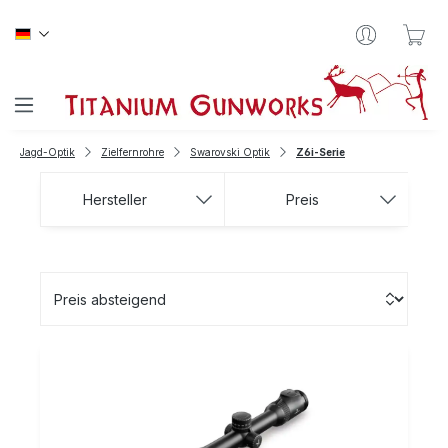
Zum Hauptinhalt springen
War
Jagd-Optik
Zielfernrohre
Swarovski Optik
Z6i-Serie
Hersteller
Preis