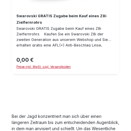
Montageart, welche das ZFR nicht verspannt
Swarovski GRATIS Zugabe beim Kauf eines Z8i
Zielfernrohrs
Swarovski GRATIS Zugabe beim Kauf eines Z8i
Zielfernrohrs Kaufen Sie ein Swarovski Z8i der
zweiten Generation aus unserem Webshop und Sie
erhalten gratis eine AFL(+) Anti-Beschlag Linse,
passend zu Ihrem Z8i(+) Zielfernrohr dazu.
Angebot nur solange Vorrat reicht. Hinweis:
0,00 €
Regulärer Preis:
Rückgabe & Widerruf der Bestellung nur mit
Preise inkl. MwSt. zzgl. Versandkosten
Rücksendung der unbenutzten AFL möglich.
Bei der Jagd konzentriert man sich über einen
längeren Zeitraum bis zum entscheidenden Augenblick,
in dem man anvisiert und schießt. Um das Wesentliche