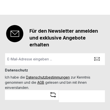
Einsatz rückstoßstarker Jagdwaffen. Die Montage
paßt für Zeiss Zielfernrohre mit Innenschiene als auch
für eine Vielzahl anderer renommierter Hersteller,
welche die Zeiss Innenschiene ebenfalls verwenden:
Leica, Meopta, etc. Details: Klemmhebel mit
Sicherung gegen ungewolltes Öffnen wiederholgenau
Für den Newsletter anmelden
hergestellt aus Stahl passend für Sauer 404 passend
für Zeiss VM/ZM Innenschiene Bauhöhe: 8 mm
und exklusive Angebote
Typnummer: 50-VM-08-00-650
erhalten
Datenschutz
Ich habe die
Datenschutzbestimmungen
zur Kenntnis
genommen und die
AGB
gelesen und bin mit ihnen
einverstanden.