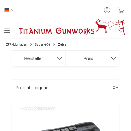
Zum Hauptinhalt springen
War
ZFR-Montagen
Sauer 404
Zeiss
Hersteller
Preis