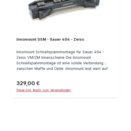
Innomount SSM - Sauer 404 - Zeiss
Innomount Schnellspannmontage für Sauer 404 -
Zeiss VM/ZM Innenschiene Die Innomount
Schnellspannmontage ist eine solide Verbindung
zwischen Waffe und Optik. Innomount legt wert auf
höchste Fertigungsqualität und innovative Details. Die
Schnellspannmontage ist mit Klemmhebeln
329,00 €
Regulärer Preis:
ausgestattet, welche sich im geschlossenen Zustand
Preise inkl. MwSt. zzgl. Versandkosten
in das Gehäuse legen. Somit wird ein ungewoltes
Öffnen verhindert. Zum Öffnen muß man einen
Druckknopf auf der gegenüberliegenden Seite
drücken - dann springt der Klemmhebel hervor und
kann manuell geöffnet werden. Durch die Verwendung
von 4 Nutensteinen zum Befestigen der Optik mit Zeiss
Innnenschiene ist ein zuverlässiger Halt der Optik auf
der Zielfernrohr-Montage gewährleistet. Auch beim