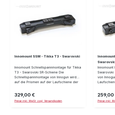
Innomount SSM - Tikka T3 - Swarovski
Innomount
Swarovsk
Innomount Schnellspannmontage für Tikka
Innomount 
T3 - Swarovski SR-Schiene Die
Swarovski 
Schnellspannmontage von Innogun wird
von Innogu
auf die Prismen auf der Laufschiene der
Laufschien
Tikka T3 geschoben und mittels den
mittels de
Schnellspann-Verschlüssen zuverlässig
Verzahnung
329,00 €
259,00
Regulärer Preis:
Regulärer P
und wiederholgenau befestigt. Die
Zielfernro
Preise inkl. MwSt. zzgl. Versandkosten
Preise inkl. 
Verzahnung auf der Oberseite der
gefräst, w
Zielfernrohrmontage ist aus dem Vollen
Übertragun
gefräst, was eine zuverlässige
Waffe auf 