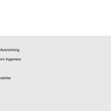
e Ausrüstung
om Ingenieur
letter