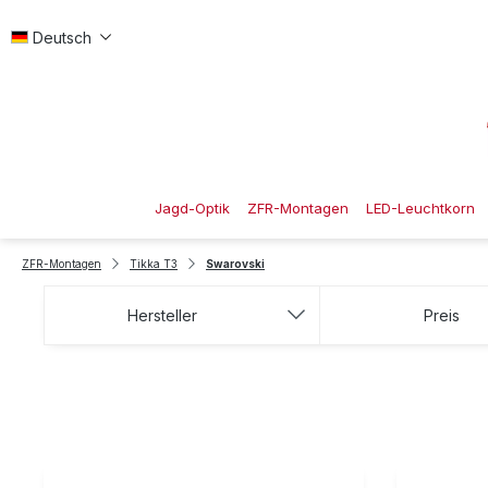
 Hauptinhalt springen
Zur Suche springen
Zur Hauptnavigation springen
Deutsch
Jagd-Optik
ZFR-Montagen
LED-Leuchtkorn
ZFR-Montagen
Tikka T3
Swarovski
Hersteller
Preis