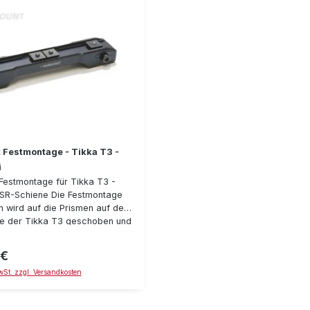
 Festmontage - Tikka T3 -
i
Festmontage für Tikka T3 -
SR-Schiene Die Festmontage
n wird auf die Prismen auf der
e der Tikka T3 geschoben und
n Torx-Schrauben befestigt. Die
 auf der Oberseite der
 €
reis:
hrmontage ist aus dem Vollen
MwSt. zzgl. Versandkosten
as eine zuverlässige
g der Rückstoßkräfte Ihrer
das Swarovski Zielfernrohr