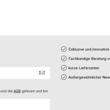
 SR-Schiene gewährleistet.
nichts rutschen. Details:
e hergestellt aus Stahl
r Tikka T3 passend für
Zielfernrohr mit SR-Schiene
10 mm Typnummer: 53-SR-10-
Exklusive und innovativ
Fachkundige Beratung v
kurze Lieferzeiten
Außergewöhnlicher News
 und die
AGB
gelesen und bin