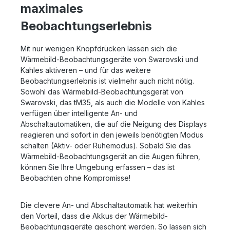
unter 06071-622765 oder per Mail.
maximales
des Displays Wechsel verschiedener Modi (z. B.
Foto/Video, Black Hot/White Hot, high/low contrast)
Beobachtungserlebnis
Hierzu muss die RC Fernbedienung lediglich einmalig
mit dem Wärmebild- und Vorsatzgerät gekoppelt
werden. Im Anschluss ist eine einfache und
Mit nur wenigen Knopfdrücken lassen sich die
zuverlässige Kommunikation zwischen den Geräten
Wärmebild-Beobachtungsgeräte von Swarovski und
möglich, sodass Sie schnell und flexibel in
Kahles aktiveren – und für das weitere
Jagdsituationen agieren können. Die RC
Beobachtungserlebnis ist vielmehr auch nicht nötig.
Fernbedienung ermöglicht eine besonders smarte und
Sowohl das Wärmebild-Beobachtungsgerät von
intuitive Nutzung des TX Encounter Wärmebild- und
Swarovski, das tM35, als auch die Modelle von Kahles
Vorsatzgerätes oder des dS 4-24x50 Zielfernrohrs,
verfügen über intelligente An- und
um Jägern die Anpassung auf verschiedene
Abschaltautomatiken, die auf die Neigung des Displays
Jagdsituationen zu erleichtern und damit die Chance
reagieren und sofort in den jeweils benötigten Modus
auf eine erfolgreiche Jagd zu erhöhen. Kontaktieren
schalten (Aktiv- oder Ruhemodus). Sobald Sie das
Sie uns gerne, wenn Sie Fragen zu diesem Produkt
haben.
Wärmebild-Beobachtungsgerät an die Augen führen,
können Sie Ihre Umgebung erfassen – das ist
Beobachten ohne Kompromisse!
Die clevere An- und Abschaltautomatik hat weiterhin
den Vorteil, dass die Akkus der Wärmebild-
Beobachtungsgeräte geschont werden. So lassen sich