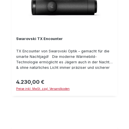
Swarovski TX Encounter
TX Encounter von Swarovski Optik – gemacht für die
smarte Nachtjagd! Die moderne Wärmebild-
Technologie ermöglicht es Jägern auch in der Nacht
& ohne natürliches Licht immer präziser und sicherer
auf Jagd zu gehen. Mit dem TX Encounter bietet
Swarovski Optik dem Jäger die neuste Generation der
4.230,00 €
Regulärer Preis:
Wärmebildtechnologie in Verbindung mit neuen
Preise inkl. MwSt. zzgl. Versandkosten
Features, der waidgerechten Nachtjagd nachzugehen
– smart, präzise und komfortabel. Denn das
Wärmebildgerät mit detailreichen Bildern und
intelligenter Helligkeitsanpassung ist gleichzeitig als
Beobachtungsgerät & als Vorsatzgerät ohne
Einschießen nutzbar – für ein schnelles Auffinden,
präzises Beobachten und korrektes Ansprechen des
Wildes. Alle Highlights des TX Encounter