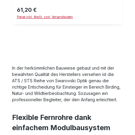
ihrem Teleskop idealen Schutz und kann durch das
Gewinde nicht verloren gehen. Im aufgeschraubten
61,20 €
Regulärer Preis:
Zustand lässt sich der Deckel jederzeit rauf- und
Preise inkl. MwSt. zzgl. Versandkosten
runterklappen.
In der herkömmlichen Bauweise gebaut und mit der
bewährten Qualität des Herstellers versehen ist die
ATS / STS Reihe von Swarovski Optik genau die
richtige Entscheidung für Einsteiger im Bereich Birding,
Natur- und Wildtierbeobachtung. Sozusagen ein
professioneller Begleiter, der den Anfang erleichtert.
Flexible Fernrohre dank
einfachem Modulbausystem