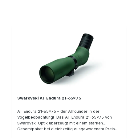
zurückzuführen ist. Die ATS / STS Spektive verfügen
über HD-Linsen Hinweis: Hier angeboten ist lediglich
der Grundkörper. Sie benötigen noch ein passendes
Okular dazu! Wir empfehlen dabei gnerell eher das
Okular 25-50xW, da es über ein ca. 50% größeres
Sehfeld als das 25-60 Okular verfügt
Swarovski AT Endura 21-65x75
AT Endura 21-65x75 – der Allrounder in der
Vogelbeobachtung! Das AT Endura 21-65x75 von
Swarovski Optik überzeugt mit einem starken
Gesamtpaket bei gleichzeitig ausgewogenem Preis-
Leistungsverhältnis. Denn es bietet eine hohe