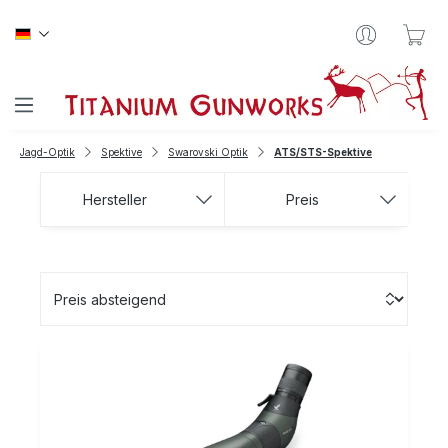
Zum Hauptinhalt springen
War
Jagd-Optik
Spektive
Swarovski Optik
ATS/STS-Spektive
Hersteller
Preis