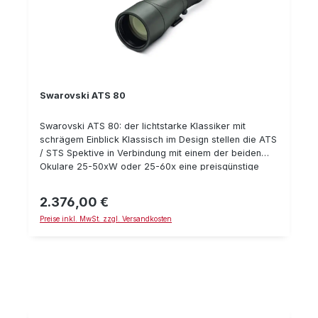
Swarovski ATS 80
Swarovski ATS 80: der lichtstarke Klassiker mit
schrägem Einblick Klassisch im Design stellen die ATS
/ STS Spektive in Verbindung mit einem der beiden
Okulare 25-50xW oder 25-60x eine preisgünstige
aber technisch perfekte Alternative zu den neuen
modularen ATX / STX Spektiven dar. Die ATS/STS
2.376,00 €
Regulärer Preis:
Spektive haben sich über viele Jahre im Bereich der
Preise inkl. MwSt. zzgl. Versandkosten
Vogelbeobachtung und Tierbeobachtung einen Namen
gemacht, was auf die optisch hohe Qualität der
Abbildung und das funtionelle Design der Spektive
zurückzuführen ist. Die ATS / STS Spektive verfügen
über HD-Linsen Hinweis: Hier angeboten ist lediglich
der Grundkörper. Sie benötigen noch ein passendes
Okular dazu! Wir empfehlen dabei gnerell eher das
Okular 25-50xW, da es über ein ca. 50% größeres