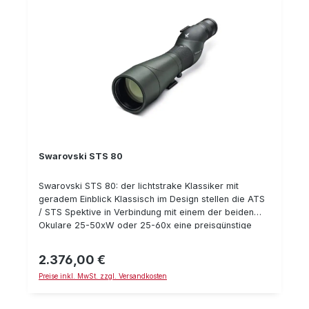
Sehfeld als das 25-60 Okular verfügt
Swarovski STS 80
Swarovski STS 80: der lichtstrake Klassiker mit
geradem Einblick Klassisch im Design stellen die ATS
/ STS Spektive in Verbindung mit einem der beiden
Okulare 25-50xW oder 25-60x eine preisgünstige
aber technisch perfekte Alternative zu den neuen
modularen ATX / STX Spektiven dar. Die ATS/STS
2.376,00 €
Regulärer Preis:
Spektive haben sich über viele Jahre im Bereich der
Preise inkl. MwSt. zzgl. Versandkosten
Vogelbeobachtung und Tierbeobachtung einen Namen
gemacht, was auf die optisch hohe Qualität der
Abbildung und das funtionelle Design der Spektive