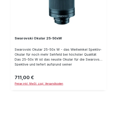
Swarovski Okular 25-50xW
Swarovski Okular 25-50x W - das Weitwinkel Spektiv-
Okular für noch mehr Sehfeld bei höchster Qualität
Das 25-50x W ist das neuste Okular für die Swarovski
Spektive und liefert aufgrund seiner
apochromatischen Linsen das größte Sehfeld der
Okulare. Dadurch ist das Beobachten am Spektiv nicht
711,00 €
Regulärer Preis:
nur deutlich bequemer, sondern Sie sehen auch ca.
Preise inkl. MwSt. zzgl. Versandkosten
50% mehr an Bildfläche. Das 25-50x W ist auf jeden
Fall unsere Kaufempfehlung passend zu Ihrem
Swarovski-Spektiv (ATS / STS / CTS / STR), es sei
denn Sie benötigen die höhere Vergrößerung des 20-
60x Okulars. Die Okulare von Swarovski sind 100%
wasserdicht