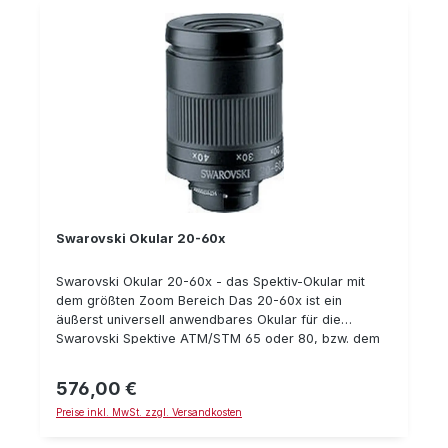
Swarovski Okular 20-60x
Swarovski Okular 20-60x - das Spektiv-Okular mit
dem größten Zoom Bereich Das 20-60x ist ein
äußerst universell anwendbares Okular für die
Swarovski Spektive ATM/STM 65 oder 80, bzw. dem
CTS 85. Die Okulare von Swarovski sind 100%
wasserdicht
576,00 €
Regulärer Preis:
Preise inkl. MwSt. zzgl. Versandkosten