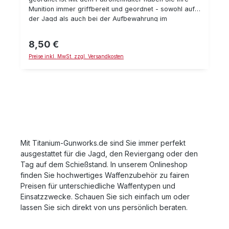
Munition immer griffbereit und geordnet - sowohl auf
der Jagd als auch bei der Aufbewahrung im
Panzerschrank Ein simpler Clip, mit denen Sie Ihre
Patronen waffenweise beisammenhalten können. Zum
8,50 €
Regulärer Preis:
einen zum geordneten Aufbewahren im
Preise inkl. MwSt. zzgl. Versandkosten
Panzerschrank zuhause als auch zum "Einstecken" in
die Mantel oder Hosentasche. Der Clip faßt 5
Patronen der jeweiligen Größe. Modell Standard paßt
für die folgenden Kaliber: .243 Winchester .25-06
Remington .250 Savage .257 Roberts .260 Remington
.270 Winchester .280 Remington .30-06 Springfield
.308 Winchester .338-06 A-Square 6 mm Norma BR
6,5x55 6,5x57 (R) 7x65R 7mm-08 Remington 7x57
(R) 8x57 JRS 8x57 JS 9,3x57 9,3x62 9,3x74R Model
Mit Titanium-Gunworks.de sind Sie immer perfekt
Magnum paßt für die folgenden Kaliber: .257
ausgestattet für die Jagd, den Reviergang oder den
Weatherby Magnum .264 Winchester Magnum .270
Tag auf dem Schießstand. In unserem Onlineshop
Weatherby Magnum .284 Winchester .300 H&H
Magnum .300 Weatherby Magnum .300 Winchester
finden Sie hochwertiges Waffenzubehör zu fairen
Magnum .308 Norma Magnum .338 Winchester
Preisen für unterschiedliche Waffentypen und
Magnum .340 Weatherby Magnum .358 Norma
Einsatzzwecke. Schauen Sie sich einfach um oder
Magnum .375 Weatherby Magnum .375 H&H Magnum
lassen Sie sich direkt von uns persönlich beraten.
.416 Remington Magnum .45-70 Government .458
Winchester Magnum 7mm Weatherby Magnum 7mm