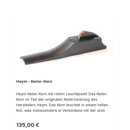
Heym - Keiler-Korn
Heym Keiler-Korn mit rotem Leuchtpunkt Das Keiler-
Korn ist Teil der originalen Keilervisierung des
Herstellers Heym. Das Korn leuchtet in einem hellen
Rot, was insbesondere in Verbindung mit der grün
leuchtenden Keiler-Kimme eine schnelle Zielerfassung
ermöglicht. Alle Highlights im Überblick: Robustes
135,00 €
Regulärer Preis:
Material (Metall) Höhenverstellbares Leuchtkorn