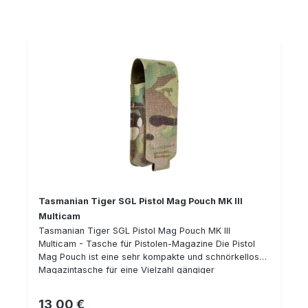
Tasmanian Tiger SGL Pistol Mag Pouch MK III
Multicam
Tasmanian Tiger SGL Pistol Mag Pouch MK III
Multicam - Tasche für Pistolen-Magazine Die Pistol
Mag Pouch ist eine sehr kompakte und schnörkellose
Magazintasche für eine Vielzahl gängiger
Doppelreihen-Magazine verschiedener
Waffenhersteller passend, wie z.B. Heckler & Koch,
13,00 €
Regulärer Preis: