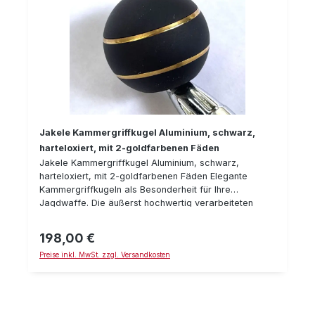
Jakele Kammergriffkugel Aluminium, schwarz,
harteloxiert, mit 2-goldfarbenen Fäden
Jakele Kammergriffkugel Aluminium, schwarz,
harteloxiert, mit 2-goldfarbenen Fäden Elegante
Kammergriffkugeln als Besonderheit für Ihre
Jagdwaffe. Die äußerst hochwertig verarbeiteten
Kammergriffkugeln stellen nicht nur optisch ein
Highlight an Ihrer Waffe dar. Auch wird ein
198,00 €
Regulärer Preis:
ergonomischer Griff ermöglicht, mithilfe dessen
Preise inkl. MwSt. zzgl. Versandkosten
blitzschnelles Repetieren einfacher wird. Technische
Details: Für Blaser R8 / R93 (M6 x1) Größe S: ø 23 cm,
Gewicht ca. 15 g Größe L: ø 30 cm, Gewicht ca. 34 g