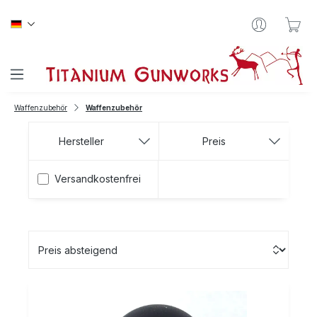
Zum Hauptinhalt springen
War
Waffenzubehör
Waffenzubehör
Hersteller
Preis
Filter hinzufügen: Versandkostenfrei
Versandkostenfrei