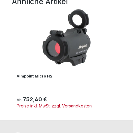
Ähnliche Artikel
Produktgalerie überspringen
Aimpoint Micro H2
752,40 €
Regulärer Preis:
Ab
Preise inkl. MwSt. zzgl. Versandkosten