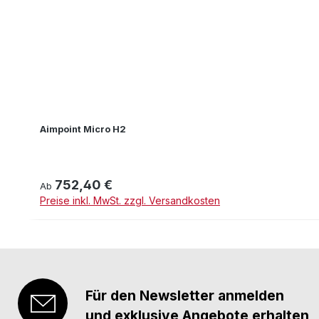
Aimpoint Micro H2
752,40 €
Regulärer Preis:
Ab
Preise inkl. MwSt. zzgl. Versandkosten
Für den Newsletter anmelden
und exklusive Angebote erhalten