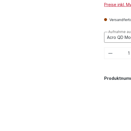
Preise inkl. 
Versandfertig
Aufnahme au
Produkt
Produktnum