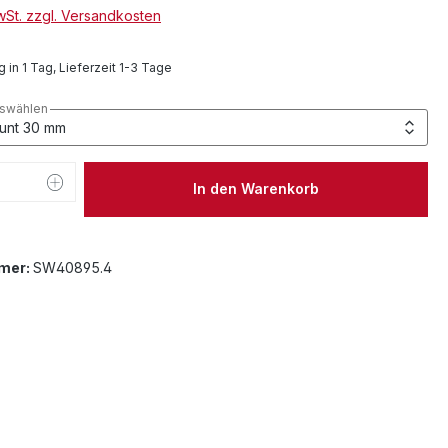
MwSt. zzgl. Versandkosten
 in 1 Tag, Lieferzeit 1-3 Tage
swählen
 Anzahl: Gib den gewünschten Wert ein 
In den Warenkorb
mer:
SW40895.4