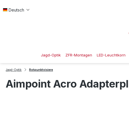
 Hauptinhalt springen
Zur Suche springen
Zur Hauptnavigation springen
Deutsch
Jagd-Optik
ZFR-Montagen
LED-Leuchtkorn
Jagd-Optik
Rotpunktvisiere
Aimpoint Acro Adapterpl