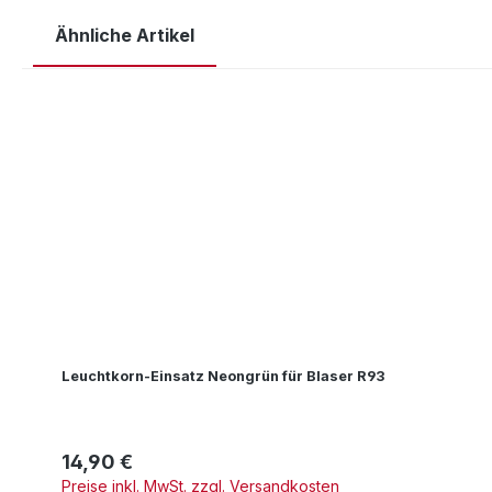
Ähnliche Artikel
Produktgalerie überspringen
Leuchtkorn-Einsatz Neongrün für Blaser R93
14,90 €
Regulärer Preis:
Preise inkl. MwSt. zzgl. Versandkosten