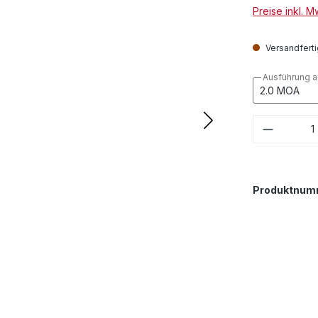
Preise inkl. 
Versandfertig
Ausführung 
Produkt
Produktnum