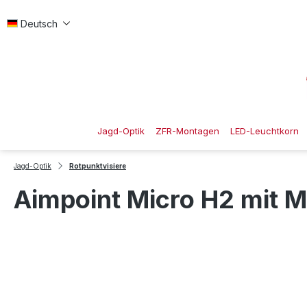
 Hauptinhalt springen
Zur Suche springen
Zur Hauptnavigation springen
Deutsch
Jagd-Optik
ZFR-Montagen
LED-Leuchtkorn
Jagd-Optik
Rotpunktvisiere
Aimpoint Micro H2 mit M