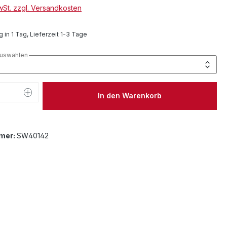
MwSt. zzgl. Versandkosten
 in 1 Tag, Lieferzeit 1-3 Tage
auswählen
 Anzahl: Gib den gewünschten Wert ein 
In den Warenkorb
mer:
SW40142