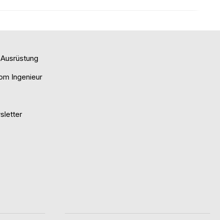
e Ausrüstung
om Ingenieur
letter