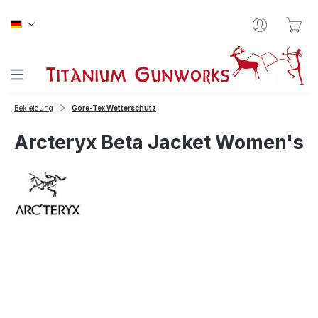
Zum Hauptinhalt springen
War
Bekleidung
Gore-Tex Wetterschutz
Arcteryx Beta Jacket Women's