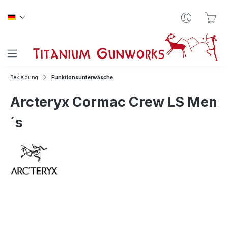
Zum Hauptinhalt springen
War
Bekleidung
Funktionsunterwäsche
Arcteryx Cormac Crew LS Men
´s