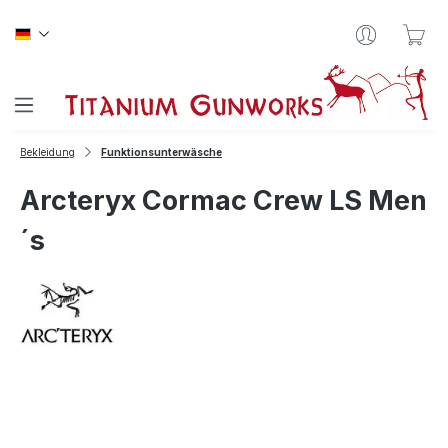
Zum Hauptinhalt springen
War
Bekleidung
Funktionsunterwäsche
Arcteryx Cormac Crew LS Men
´s