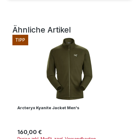
Ähnliche Artikel
Produktgalerie überspringen
TIPP
Arcteryx Kyanite Jacket Men's
160,00 €
Regulärer Preis:
Preise inkl. MwSt. zzgl. Versandkosten