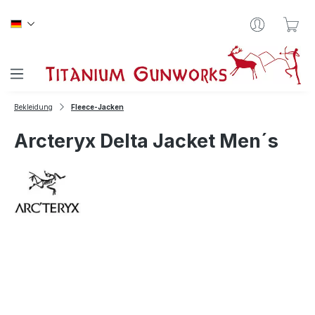
Zum Hauptinhalt springen
War
Bekleidung
Fleece-Jacken
Arcteryx Delta Jacket Men´s